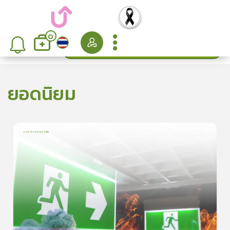
0
ค้นหา
เรียงลำดับ
ยอดนิยม
การเอาตัวรอดจากอัคคีภัย
1
บทเรียน
5นาที
5.0
(
1
ลำดับ
)
5
ดูรายละเอียดเพิ่มเติม