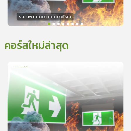
รศ. นพ.กฤตยา กฤตยากีรณ
วิทยากร
15
คะแนน
คอร์สใหม่ล่าสุด
การเอาตัวรอดจากอัคคีภัย
1
บทเรียน
5นาที
5.0
(
1
ลำดับ
)
0
ดูรายละเอียดเพิ่มเติม