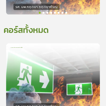
รศ. นพ.กฤตยา กฤตยากีรณ
วิทยากร
15
คะแนน
คอร์สทั้งหมด
การเอาตัวรอดจากอัคคีภัย
1
บทเรียน
5นาที
5.0
(
1
ลำดับ
)
0
ดูรายละเอียดเพิ่มเติม