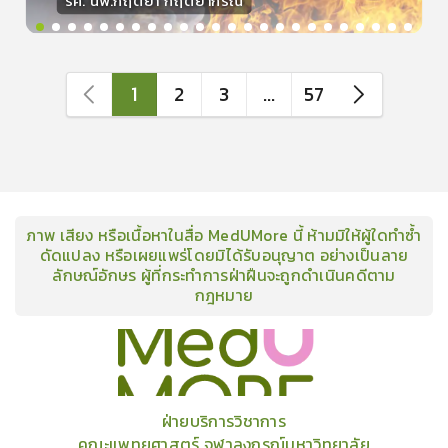
รศ. นพ.กฤตยา กฤตยากีรณ
วิทยากร
15
คะแนน
1
2
3
...
57
ภาพ เสียง หรือเนื้อหาในสื่อ MedUMore นี้ ห้ามมิให้ผู้ใดทำซ้ำ
ดัดแปลง หรือเผยแพร่โดยมิได้รับอนุญาต อย่างเป็นลาย
ลักษณ์อักษร ผู้ที่กระทำการฝ่าฝืนจะถูกดำเนินคดีตาม
กฎหมาย
คอร์ส
คลังเนื้อหาประชุมวิชาการ
ข่าวสาร
อินโฟกราฟิก
แพ็คเก็จ
เกี่ยวกับเรา
ฝ่ายบริการวิชาการ
คณะแพทยศาสตร์ จุฬาลงกรณ์มหาวิทยาลัย