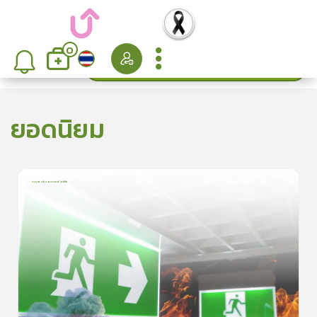
0
ค้นหา
เรียงลำดับ
ยอดนิยม
การเอาตัวรอดจากอัคคีภัย
1
บทเรียน
5นาที
5.0
(
1
ลำดับ
)
5
ดูรายละเอียดเพิ่มเติม