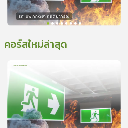
รศ. นพ.กฤตยา กฤตยากีรณ
วิทยากร
15
คะแนน
คอร์สใหม่ล่าสุด
การเอาตัวรอดจากอัคคีภัย
1
บทเรียน
5นาที
5.0
(
1
ลำดับ
)
0
ดูรายละเอียดเพิ่มเติม