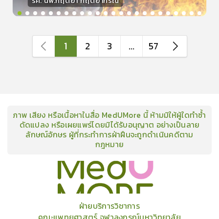
รศ. นพ.กฤตยา กฤตยากีรณ
วิทยากร
15
คะแนน
1
2
3
...
57
ภาพ เสียง หรือเนื้อหาในสื่อ MedUMore นี้ ห้ามมิให้ผู้ใดทำซ้ำ
ดัดแปลง หรือเผยแพร่โดยมิได้รับอนุญาต อย่างเป็นลาย
ลักษณ์อักษร ผู้ที่กระทำการฝ่าฝืนจะถูกดำเนินคดีตาม
กฎหมาย
คอร์ส
คลังเนื้อหาประชุมวิชาการ
ข่าวสาร
อินโฟกราฟิก
แพ็คเก็จ
เกี่ยวกับเรา
ฝ่ายบริการวิชาการ
คณะแพทยศาสตร์ จุฬาลงกรณ์มหาวิทยาลัย