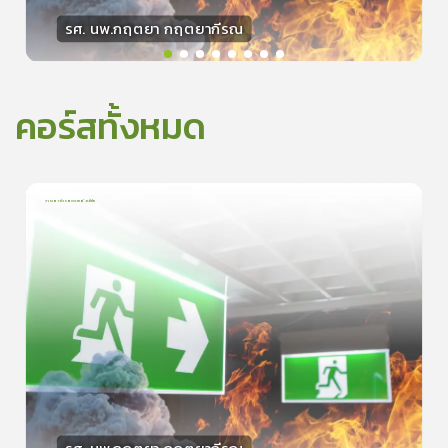
รศ. นพ.กฤตยา กฤตยากีรณ
วิทยากร
15
คะแนน
คอร์สทั้งหมด
การเอาตัวรอดจากอัคคีภัย
1
บทเรียน
5นาที
5.0
(
1
ลำดับ
)
0
ดูรายละเอียดเพิ่มเติม