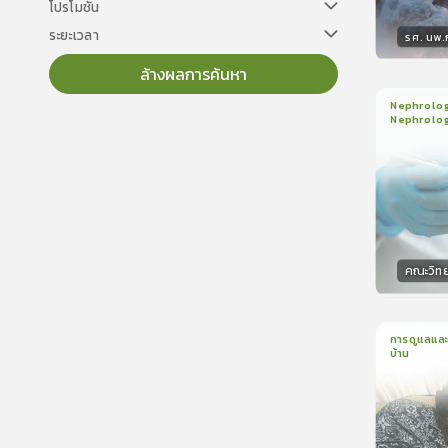
โปรโมชั่น
ระยะเวลา
รศ. นพ
ล้างผลการค้นหา
วิทยา
Nephrology
Nephrolo
3
บทเรี
ใบรับรอ
คณะวิท
วิทยา
การดูแลและ
บ้าน
1
บทเรีย