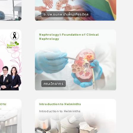
อ. นพ.ธนภพ บำเพ็ญเกียรติกุล
วิทยากร
น
50
คะแนน
Nephrology I: Foundation of Clinical
Nephrology
3
บทเรียน
2ชั่วโมง:14นาที
ใบรับรอง
5.0
(
1
ลำดับ
)
คณะวิทยากร
วิทยากร
น
50
คะแนน
ความ
Introduction to Helminths
Introduction to Helminths
1
บทเรียน
20นาที
ใบรับรอง
Introduction to Helminths
0.0
(
0
ลำดับ
)