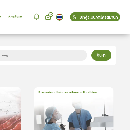
0
เข้าสู่ระบบ/สมัครสมาชิก
จ
เกี่ยวกับเรา
ค้นหา
Procedural Interventions in Medicine
22
บทเรียน
6ชั่วโมง:52นาที
ใบรับรอง
5.0
(
1
ลำดับ
)