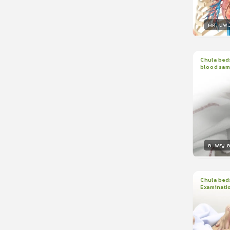
ผศ. นพ.ว
วิทยา
Chula beds
blood sam
1
บทเรีย
อ. พญ.อน
วิทยา
Chula beds
Examinati
1
บทเรีย
ใบรับรอ