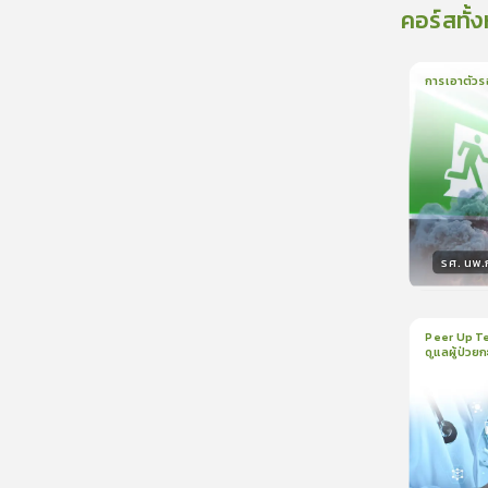
คอร์สทั้
การเอาตัวร
1
บทเรีย
รศ. นพ
วิทยา
Peer Up Te
ดูแลผู้ป่วย
1
บทเรีย
CranioTra