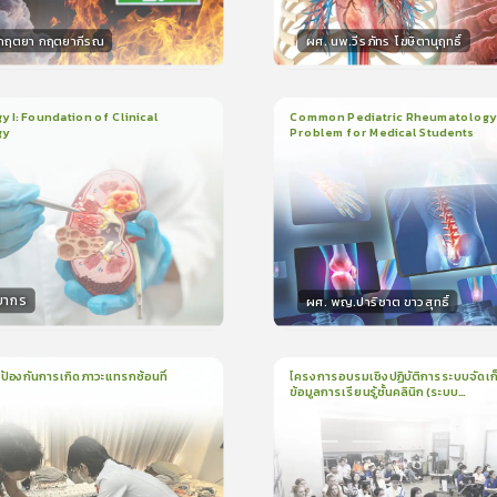
.กฤตยา กฤตยากีรณ
ผศ. นพ.วีรภัทร โฆษิตานุฤทธิ์
กร
วิทยากร
15
คะแนน
50
คะแน
 I: Foundation of Clinical
Common Pediatric Rheumatology
gy
Problem for Medical Students
ยน
2ชั่วโมง:14นาที
3
บทเรียน
1ชั่วโมง:29นาที
ง
ใบรับรอง
5.0
(
1
ลำดับ
)
5.0
(
1
ลำดับ
)
ยากร
ผศ. พญ.ปาริชาต ขาวสุทธิ์
กร
วิทยากร
50
คะแนน
50
คะแนน
ป้องกันการเกิดภาวะแทรกซ้อนที่
โครงการอบรมเชิงปฏิบัติการระบบจัดเก
ข้อมูลการเรียนรู้ชั้นคลินิก (ระบบ
1
บทเรียน
1ชั่วโมง:44นาที
น
16นาที
ใบรับรอง
Assessment for Learning Platfor
ALPs) ปีการศึกษา 2569
ใบรับรอง
5.0
(
1
ลำดับ
)
5.0
(
1
ลำดับ
)