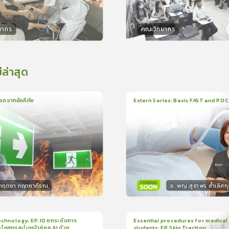
ยากร
คณะวิทยากร
กร
วิทยากร
15
คะแนน
50
คะแน
่ล่าสุด
อดจากอัคคีภัย
Extern Series: Basic FAST and PO
น
5นาที
1
บทเรียน
33นาที
ใบรั
5.0
(
1
ลำดับ
)
0.0
(
0
ลำดับ
)
.กฤตยา กฤตยากีรณ
อ. พญ.สุธาพร ล้ำเลิศกุ
กร
วิทยากร
15
คะแนน
30
คะแน
chnology: EP.10 ยกระดับการ
Essential procedures for medical
กะโหลกและใบหน้าสู่ยุค AI ด้วย
students: EP.Skin Traction