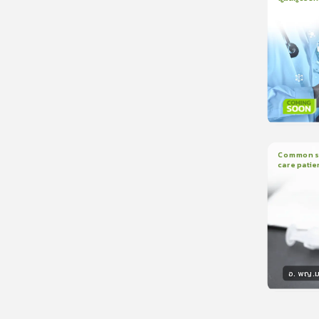
1
บทเรีย
CranioTra
วิทยา
Common sed
care patie
2
บทเรี
อ. พญ.ม
วิทยา