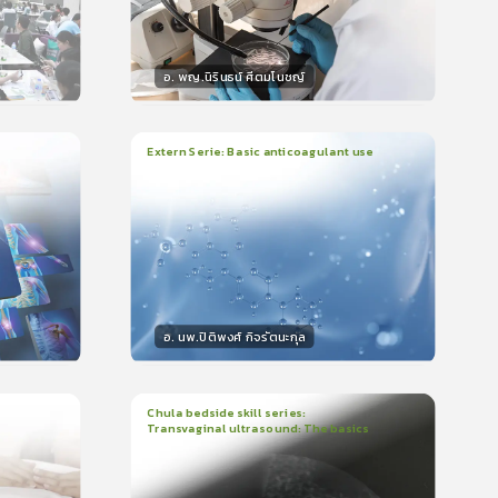
อ. พญ.นิรินธน์ ศีตมโนชญ์
วิทยากร
น
15
คะแนน
Extern Serie: Basic anticoagulant use
1
บทเรียน
26นาที
ใบรับรอง
399
0.0
(
0
ลำดับ
)
อ. นพ.ปิติพงศ์ กิจรัตนะกุล
วิทยากร
15
คะแนน
Chula bedside skill series:
Transvaginal ultrasound: The basics
1
บทเรียน
23นาที
ใบรับรอง
5.0
(
1
ลำดับ
)