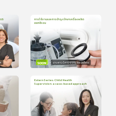
CUS
การใช้งานและการบำรุงรักษาเครื่องผลิต
ออกซิเจน
1
บทเรียน
5นาที
บรอง
ใบรับรอง
0.0
(
0
ลำดับ
)
ล
นางสาววิภาวรรณ ทองเทียม
วิทยากร
น
15
คะแนน
Extern Series: Child Health
Supervision: a case-based approach
2
บทเรียน
48นาที
บรอง
ใบรับรอง
0.0
(
0
ลำดับ
)