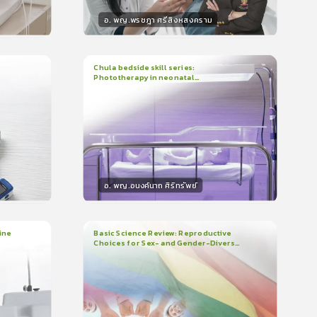
อ. พญ.พรชฎา ศรีสิงหสงคราม
วิทยากร
น
30
คะแนน
Chula bedside skill series:
Phototherapy in neonatal
1
บทเรียน
7นาที
บรอง
ใบรับรอง
hyperbilirubinemia
0.0
(
0
ลำดับ
)
อ. พญ.อนงค์นาถ ศิริทรัพย์
วิทยากร
น
15
คะแนน
ine
Basic Science Review: Reproductive
Choices for Sex- and Gender-Diverse
3
บทเรียน
1ชั่วโมง:29นาที
People
ใบรับรอง
0.0
(
0
ลำดับ
)