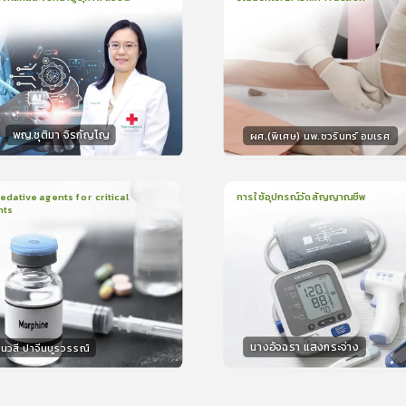
น
21นาที
2
บทเรียน
13นาที
ใบรับรอง
ใบรั
ck
0.0
(
0
ลำดับ
)
0.0
(
0
ลำดับ
)
พญ.ชุติมา จิรกัญโญ
ผศ.(พิเศษ) นพ.ชวรินทร์ อมเรศ
กร
วิทยากร
15
คะแนน
15
คะแน
ative agents for critical
การใช้อุปกรณ์วัดสัญญาณชีพ
nts
ยน
41นาที
1
บทเรียน
14นาที
ใบรับรอง
ใบรั
0.0
(
0
ลำดับ
)
0.0
(
0
ลำดับ
)
นางอัจฉรา แสงกระจ่าง
นวสี ปาจีนบูรวรรณ์
กร
วิทยากร
30
คะแนน
15
คะแน