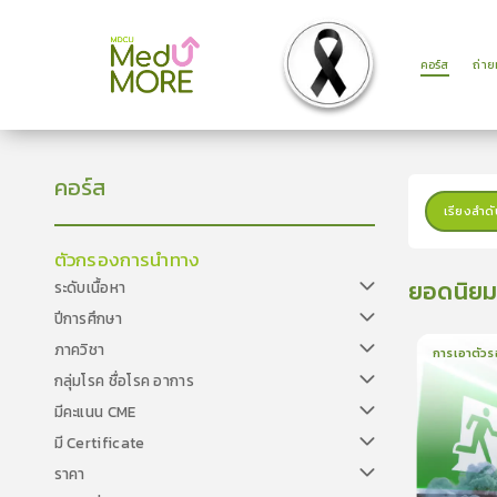
คอร์ส
ถ่า
คอร์ส
เรียงลำดั
ตัวกรองการนำทาง
ยอดนิย
ระดับเนื้อหา
ปีการศึกษา
ภาควิชา
การเอาตัวร
กลุ่มโรค ชื่อโรค อาการ
1
บทเรีย
มีคะแนน CME
มี Certificate
ราคา