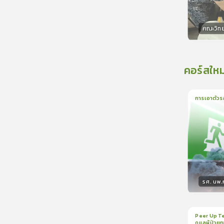
คณะวิท
วิทยา
คอร์สใหม
การเอาตัวร
1
บทเรีย
รศ. นพ
วิทยา
Peer Up Te
ดูแลผู้ป่วย