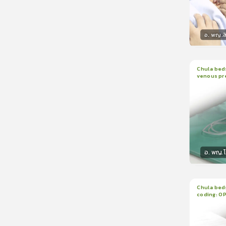
อ. พญ.ส
วิทยา
Chula beds
venous pr
1
บทเรีย
manomete
อ. พญ.
วิทยา
Chula beds
coding: O
1
บทเรีย
ใบรับรอ