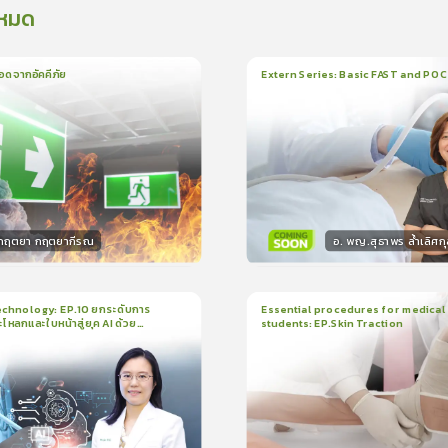
งหมด
อดจากอัคคีภัย
Extern Series: Basic FAST and PO
น
5นาที
1
บทเรียน
33นาที
ใบรั
5.0
(
1
ลำดับ
)
0.0
(
0
ลำดับ
)
.กฤตยา กฤตยากีรณ
อ. พญ.สุธาพร ล้ำเลิศกุ
กร
วิทยากร
15
คะแนน
30
คะแน
chnology: EP.10 ยกระดับการ
Essential procedures for medical
กะโหลกและใบหน้าสู่ยุค AI ด้วย
students: EP.Skin Traction
น
21นาที
2
บทเรียน
13นาที
ใบรับรอง
ใบรั
ck
0.0
(
0
ลำดับ
)
0.0
(
0
ลำดับ
)