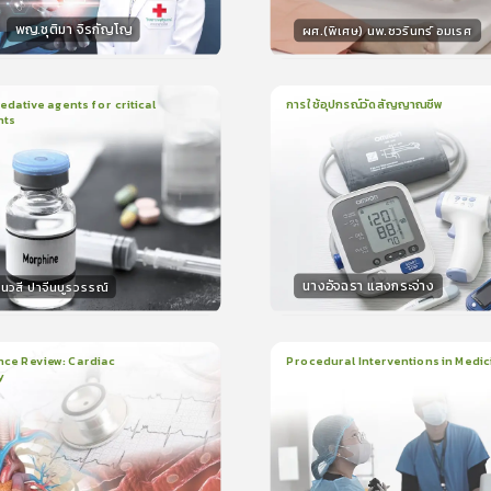
พญ.ชุติมา จิรกัญโญ
ผศ.(พิเศษ) นพ.ชวรินทร์ อมเรศ
กร
วิทยากร
15
คะแนน
15
คะแน
ative agents for critical
การใช้อุปกรณ์วัดสัญญาณชีพ
nts
ยน
41นาที
1
บทเรียน
14นาที
ใบรับรอง
ใบรั
0.0
(
0
ลำดับ
)
0.0
(
0
ลำดับ
)
นางอัจฉรา แสงกระจ่าง
นวสี ปาจีนบูรวรรณ์
กร
วิทยากร
30
คะแนน
15
คะแน
nce Review: Cardiac
Procedural Interventions in Medic
y
ยน
3ชั่วโมง:25นาที
22
บทเรียน
6ชั่วโมง:52นาที
ง
ใบรับรอง
5.0
(
2
ลำดับ
)
5.0
(
1
ลำดับ
)