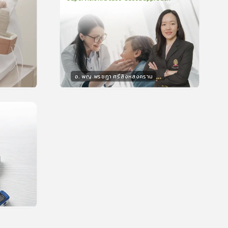
2
บทเรียน
48นาที
บรอง
ใบรับรอง
0.0
(
0
ลำดับ
)
อ. พญ.พรชฎา ศรีสิงหสงคราม
วิทยากร
น
30
คะแนน
บรอง
น