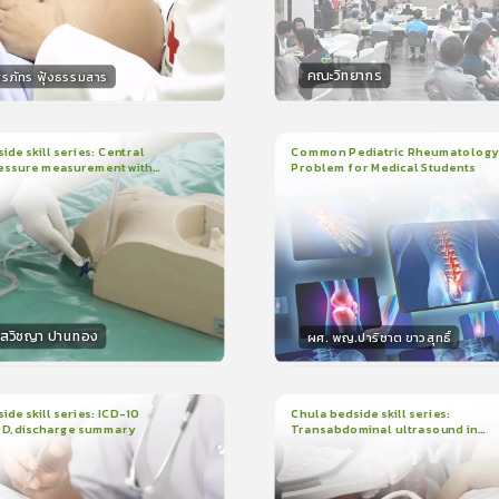
คณะวิทยากร
ิรภัทร ฟุ้งธรรมสาร
กร
วิทยากร
15
คะแนน
50
คะแน
ide skill series: Central
Common Pediatric Rheumatology
essure measurement with
Problem for Medical Students
3
บทเรียน
1ชั่วโมง:29นาที
น
7นาที
ใบรับรอง
r/ruler
ใบรับรอง
0.0
(
0
ลำดับ
)
5.0
(
1
ลำดับ
)
โสวิชญา ปานทอง
ผศ. พญ.ปาริชาต ขาวสุทธิ์
กร
วิทยากร
15
คะแนน
50
คะแนน
ide skill series: ICD-10
Chula bedside skill series:
PD, discharge summary
Transabdominal ultrasound in
น
30นาที
2
บทเรียน
45นาที
pregnant women
ง
ใบรับรอง
0.0
(
0
ลำดับ
)
0.0
(
0
ลำดับ
)