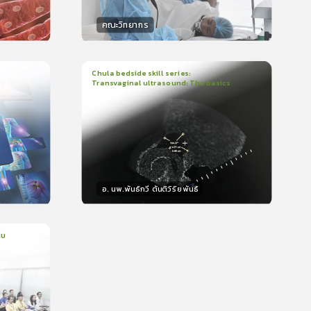
คณะวิทยากร
วิทยากร
น
50
คะแนน
Chula bedside skill series:
Transvaginal ultrasound: The basics
1
บทเรียน
23นาที
ใบรับรอง
399
5.0
(
1
ลำดับ
)
อ. นพ.พันธ์กวี ตันติวิริยพันธ์
วิทยากร
15
คะแนน
็บ
ms