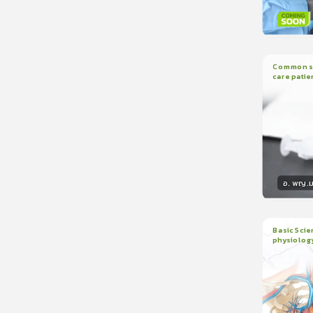
วิทยา
Common sed
care patie
2
บทเรี
อ. พญ.ม
วิทยา
Basic Scie
physiolog
6
บทเรี
ใบรับรอ