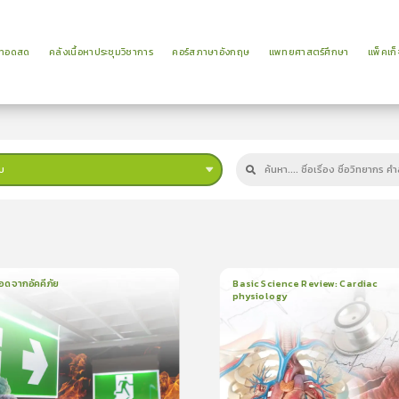
ยทอดสด
คลังเนื้อหาประชุมวิชาการ
คอร์สภาษาอังกฤษ
แพทยศาสตร์ศึกษา
แพ็คเก็
บ
ม
อดจากอัคคีภัย
Basic Science Review: Cardiac
physiology
น
5นาที
6
บทเรียน
3ชั่วโมง:25นาที
ใบรับรอง
5.0
(
1
ลำดับ
)
5.0
(
2
ลำดับ
)