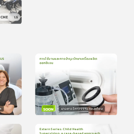
CME
1.5
น
CUS
การใช้งานและการบำรุงรักษาเครื่องผลิต
ออกซิเจน
1
บทเรียน
5นาที
บรอง
ใบรับรอง
0.0
(
0
ลำดับ
)
ล
นางสาววิภาวรรณ ทองเทียม
วิทยากร
น
15
คะแนน
Extern Series: Child Health
Supervision: a case-based approach