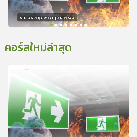
รศ. นพ.กฤตยา กฤตยากีรณ
วิทยากร
15
คะแนน
คอร์สใหม่ล่าสุด
การเอาตัวรอดจากอัคคีภัย
1
บทเรียน
5นาที
5.0
(
1
ลำดับ
)
0
ดูรายละเอียดเพิ่มเติม