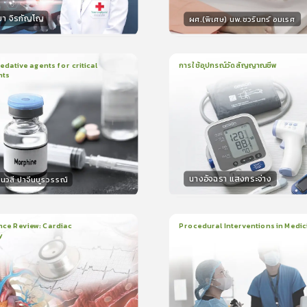
มา จิรกัญโญ
ผศ.(พิเศษ) นพ.ชวรินทร์ อมเรศ
กร
วิทยากร
15
คะแนน
15
คะแน
ative agents for critical
การใช้อุปกรณ์วัดสัญญาณชีพ
nts
ยน
41นาที
1
บทเรียน
14นาที
ใบรับรอง
ใบรั
0.0
(
0
ลำดับ
)
0.0
(
0
ลำดับ
)
นางอัจฉรา แสงกระจ่าง
นวสี ปาจีนบูรวรรณ์
กร
วิทยากร
30
คะแนน
15
คะแน
nce Review: Cardiac
Procedural Interventions in Medic
y
ยน
3ชั่วโมง:25นาที
22
บทเรียน
6ชั่วโมง:52นาที
ง
ใบรับรอง
5.0
(
2
ลำดับ
)
5.0
(
1
ลำดับ
)