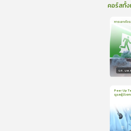
คอร์สทั้
การเอาตัวร
1
บทเรีย
รศ. นพ
วิทยา
Peer Up Te
ดูแลผู้ป่วย
1
บทเรีย
CranioTra