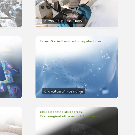
อ. พญ.นิรินธน์ ศีตมโนชญ์
วิทยากร
น
15
คะแนน
Extern Serie: Basic anticoagulant use
1
บทเรียน
26นาที
ใบรับรอง
399
0.0
(
0
ลำดับ
)
อ. นพ.ปิติพงศ์ กิจรัตนะกุล
วิทยากร
15
คะแนน
Chula bedside skill series:
Transvaginal ultrasound: The basics
1
บทเรียน
23นาที
ใบรับรอง
5.0
(
1
ลำดับ
)