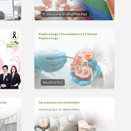
อ. นพ.ธนภพ บำเพ็ญเกียรติกุล
วิทยากร
น
50
คะแนน
Nephrology I: Foundation of Clinical
Nephrology
3
บทเรียน
2ชั่วโมง:14นาที
ใบรับรอง
5.0
(
1
ลำดับ
)
คณะวิทยากร
วิทยากร
น
50
คะแนน
ความ
Introduction to Helminths
Introduction to Helminths
1
บทเรียน
20นาที
ใบรับรอง
Introduction to Helminths
0.0
(
0
ลำดับ
)