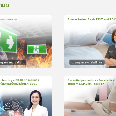
งหมด
อดจากอัคคีภัย
Extern Series: Basic FAST and PO
น
5นาที
1
บทเรียน
33นาที
ใบรั
5.0
(
1
ลำดับ
)
0.0
(
0
ลำดับ
)
.กฤตยา กฤตยากีรณ
อ. พญ.สุธาพร ล้ำเลิศกุล
กร
วิทยากร
15
คะแนน
30
คะแน
chnology: EP.10 ยกระดับการ
Essential procedures for medical
กะโหลกและใบหน้าสู่ยุค AI ด้วย
students: EP.Skin Traction
น
21นาที
2
บทเรียน
13นาที
ใบรับรอง
ใบรั
ck
5.0
(
1
ลำดับ
)
0.0
(
0
ลำดับ
)