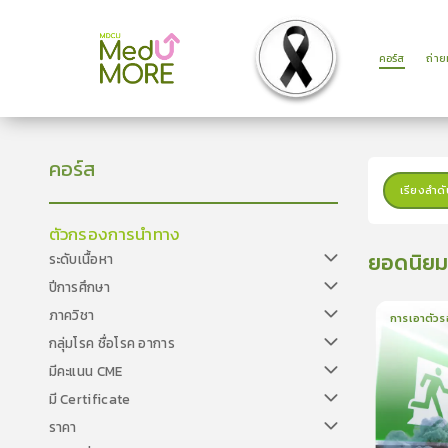
คอร์ส
ถ่า
คอร์ส
เรียงลำดั
ตัวกรองการนำทาง
ยอดนิย
ระดับเนื้อหา
ปีการศึกษา
ภาควิชา
การเอาตัวร
กลุ่มโรค ชื่อโรค อาการ
1
บทเรีย
มีคะแนน CME
มี Certificate
ราคา