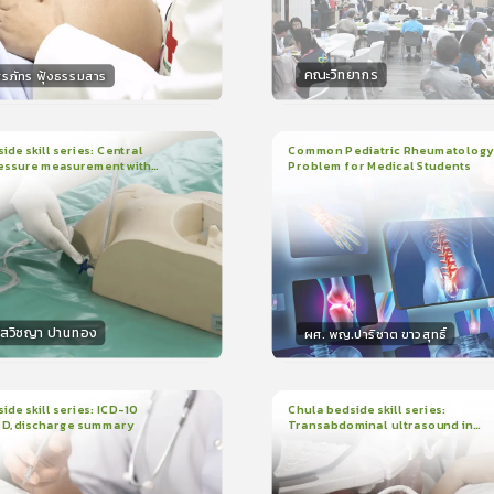
คณะวิทยากร
ิรภัทร ฟุ้งธรรมสาร
กร
วิทยากร
15
คะแนน
50
คะแน
ide skill series: Central
Common Pediatric Rheumatology
essure measurement with
Problem for Medical Students
3
บทเรียน
1ชั่วโมง:29นาที
น
7นาที
ใบรับรอง
r/ruler
ใบรับรอง
0.0
(
0
ลำดับ
)
5.0
(
1
ลำดับ
)
โสวิชญา ปานทอง
ผศ. พญ.ปาริชาต ขาวสุทธิ์
กร
วิทยากร
15
คะแนน
50
คะแนน
ide skill series: ICD-10
Chula bedside skill series:
PD, discharge summary
Transabdominal ultrasound in
น
30นาที
2
บทเรียน
45นาที
pregnant women
ง
ใบรับรอง
0.0
(
0
ลำดับ
)
0.0
(
0
ลำดับ
)