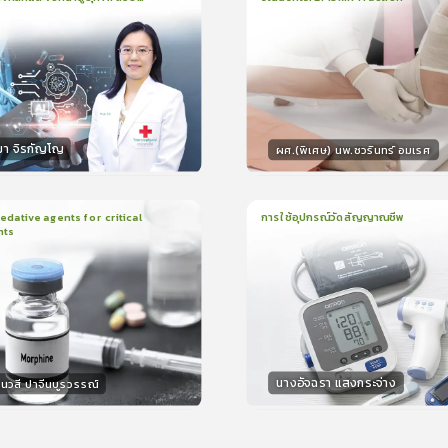
น
21นาที
2
บทเรียน
13นาที
ใบรับรอง
ใบรั
ck
5.0
(
1
ลำดับ
)
0.0
(
0
ลำดับ
)
มา จิรกัญโญ
ผศ.(พิเศษ) นพ.ชวรินทร์ อมเรศ
กร
วิทยากร
15
คะแนน
15
คะแน
ative agents for critical
การใช้อุปกรณ์วัดสัญญาณชีพ
nts
ยน
41นาที
1
บทเรียน
14นาที
ใบรับรอง
ใบรั
0.0
(
0
ลำดับ
)
0.0
(
0
ลำดับ
)
นางอัจฉรา แสงกระจ่าง
นวสี ปาจีนบูรวรรณ์
กร
วิทยากร
30
คะแนน
15
คะแน