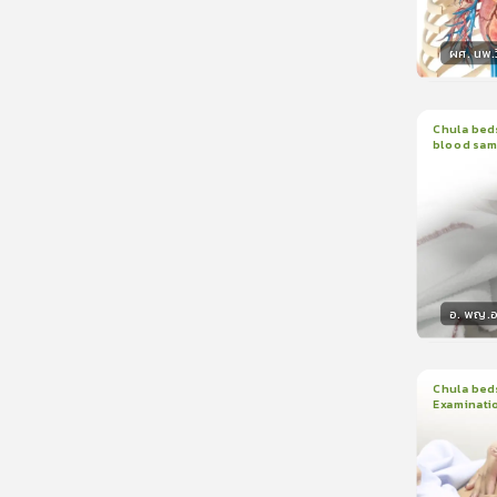
ผศ. นพ.ว
วิทยา
Chula beds
blood sam
1
บทเรีย
อ. พญ.อน
วิทยา
Chula beds
Examinati
1
บทเรีย
ใบรับรอ