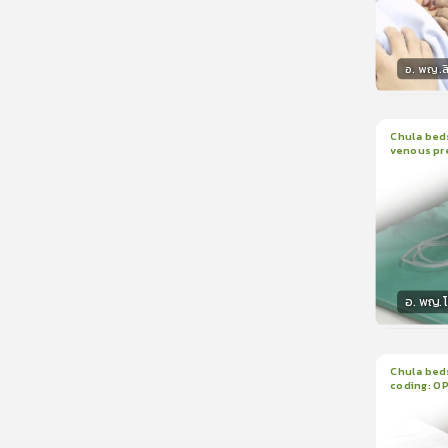
อ. พญ.ส
วิทยา
Chula beds
venous pr
1
บทเรีย
manomete
อ. พญ.
วิทยา
Chula beds
coding: O
1
บทเรีย
ใบรับรอ