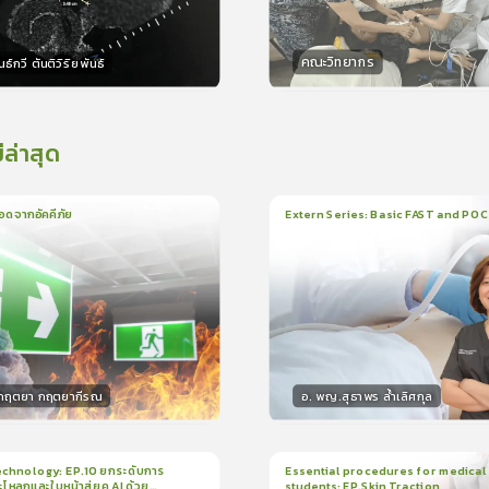
คณะวิทยากร
ธ์กวี ตันติวิริยพันธ์
กร
วิทยากร
15
คะแนน
15
คะแน
่ล่าสุด
อดจากอัคคีภัย
Extern Series: Basic FAST and PO
น
5นาที
1
บทเรียน
33นาที
ใบรั
5.0
(
1
ลำดับ
)
0.0
(
0
ลำดับ
)
.กฤตยา กฤตยากีรณ
อ. พญ.สุธาพร ล้ำเลิศกุล
กร
วิทยากร
15
คะแนน
30
คะแน
chnology: EP.10 ยกระดับการ
Essential procedures for medical
กะโหลกและใบหน้าสู่ยุค AI ด้วย
students: EP.Skin Traction