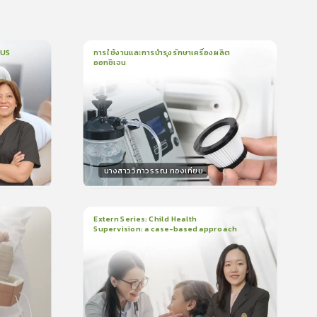
CUS
การใช้งานและการบำรุงรักษาเครื่องผลิต
ออกซิเจน
1
บทเรียน
5นาที
บรอง
ใบรับรอง
0.0
(
0
ลำดับ
)
นางสาววิภาวรรณ ทองเทียม
วิทยากร
น
15
คะแนน
Extern Series: Child Health
Supervision: a case-based approach
2
บทเรียน
48นาที
บรอง
ใบรับรอง
0.0
(
0
ลำดับ
)