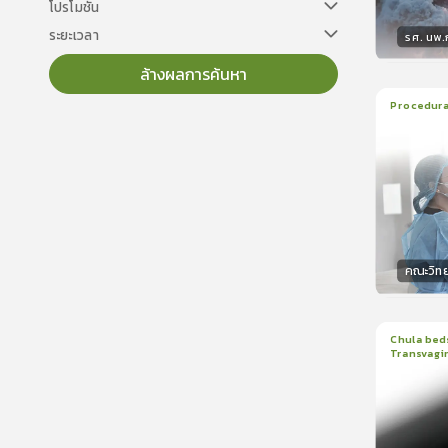
โปรโมชั่น
ระยะเวลา
รศ. นพ
ล้างผลการค้นหา
วิทยา
Procedural
22
บทเร
ใบรับรอ
คณะวิท
วิทยา
Chula beds
Transvagin
1
บทเรีย