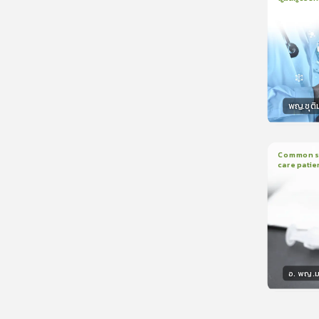
1
บทเรีย
CranioTra
พญ.ชุติ
วิทยา
Common sed
care patie
2
บทเรี
อ. พญ.ม
วิทยา