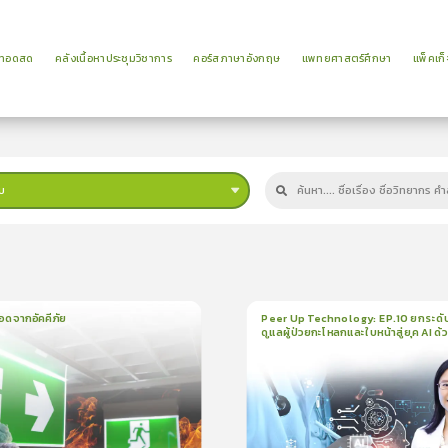
ยทอดสด
คลังเนื้อหาประชุมวิชาการ
คอร์สภาษาอังกฤษ
แพทยศาสตร์ศึกษา
แพ็คเก็
บ
ม
อดจากอัคคีภัย
Peer Up Technology: EP.10 ยกระดั
ดูแลผู้ป่วยกะโหลกและใบหน้าสู่ยุค AI ด้
น
5นาที
1
บทเรียน
21นาที
ใบรั
CranioTrack
5.0
(
1
ลำดับ
)
5.0
(
1
ลำดับ
)