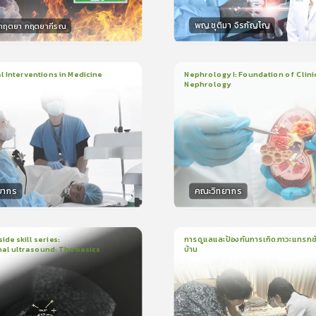
พญ.ชุติมา จิรกัญโญ
.กฤตยา กฤตยากีรณ
กร
วิทยากร
15
คะแนน
15
คะแน
 Interventions in Medicine
Nephrology I: Foundation of Clini
Nephrology
ียน
6ชั่วโมง:52นาที
3
บทเรียน
2ชั่วโมง:14นาที
ง
ใบรับรอง
5.0
(
1
ลำดับ
)
5.0
(
1
ลำดับ
)
ยากร
คณะวิทยากร
กร
วิทยากร
50
คะแนน
50
คะแน
ide skill series:
การดูแลและป้องกันการเกิดภาวะแทรกซ้
al ultrasound: The basics
บ้าน
น
23นาที
1
บทเรียน
16นาที
ใบรับรอง
ใบรั
5.0
(
1
ลำดับ
)
5.0
(
1
ลำดับ
)