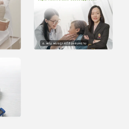
2
บทเรียน
48นาที
บรอง
ใบรับรอง
0.0
(
0
ลำดับ
)
อ. พญ.พรชฎา ศรีสิงหสงคราม
วิทยากร
น
30
คะแนน
บรอง
น