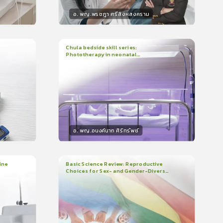
อ. พญ.พรชฎา ศรีสิงหสงคราม
วิทยากร
น
30
คะแนน
Chula bedside skill series:
Phototherapy in neonatal
1
บทเรียน
7นาที
บรอง
ใบรับรอง
hyperbilirubinemia
0.0
(
0
ลำดับ
)
อ. พญ.อนงค์นาถ ศิริทรัพย์
วิทยากร
น
15
คะแนน
ine
Basic Science Review: Reproductive
Choices for Sex- and Gender-Diverse
3
บทเรียน
1ชั่วโมง:29นาที
People
ใบรับรอง
0.0
(
0
ลำดับ
)