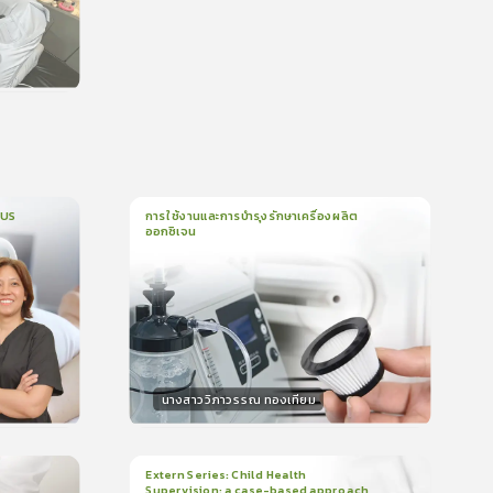
น
CUS
การใช้งานและการบำรุงรักษาเครื่องผลิต
ออกซิเจน
1
บทเรียน
5นาที
บรอง
ใบรับรอง
0.0
(
0
ลำดับ
)
นางสาววิภาวรรณ ทองเทียม
วิทยากร
น
15
คะแนน
Extern Series: Child Health
Supervision: a case-based approach