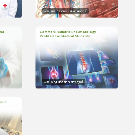
ผศ. นพ.วีรภัทร โฆษิตานุฤทธิ์
วิทยากร
น
50
คะแนน
cal
Common Pediatric Rheumatology
Problem for Medical Students
3
บทเรียน
1ชั่วโมง:29นาที
399
ใบรับรอง
5.0
(
1
ลำดับ
)
ผศ. พญ.ปาริชาต ขาวสุทธิ์
วิทยากร
น
50
คะแนน
อนที่
บรอง