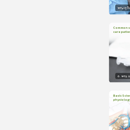
พญ.ชุติ
วิทยา
Common sed
care patie
2
บทเรี
อ. พญ.ม
วิทยา
Basic Scie
physiolog
6
บทเรี
ใบรับรอ