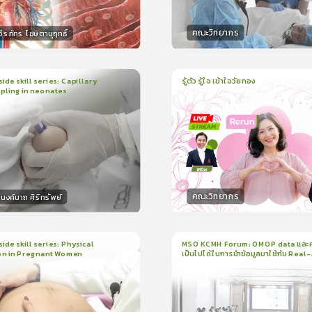
คณะวิทยากร
ีรภัทร โฆษิตานุฤทธิ์
กร
วิทยากร
50
คะแนน
50
คะแน
ide skill series: Capillary
รู้ตัว รู้ใจ เข้าใจวัยทอง
pling in neonates
1
บทเรียน
1ชั่วโมง:3นาที
น
5นาที
ใบรับรอง
ใบรับรอง
0.0
(
0
ลำดับ
)
0.0
(
0
ลำดับ
)
คณะวิทยากร
งค์นาถ ศิริทรัพย์
กร
วิทยากร
15
คะแนน
50
คะแน
ide skill series: Physical
MSO KCMH Forum: OMOP data และ
on in Pregnant Women
เป็นไปได้ในการนำข้อมูลมาใช้กับ Real-
น
7นาที
1
บทเรียน
1ชั่วโมง:1นาที
world research
199
ง
ใบรับรอง
3.5
(
1
ลำดับ
)
0.0
(
0
ลำดับ
)