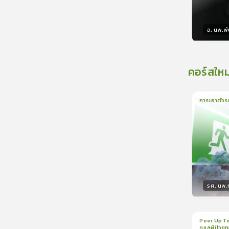
อ. นพ.พัน
วิทยา
คอร์สใหม
การเอาตัวร
1
บทเรีย
รศ. นพ
วิทยา
Peer Up Te
ดูแลผู้ป่วย