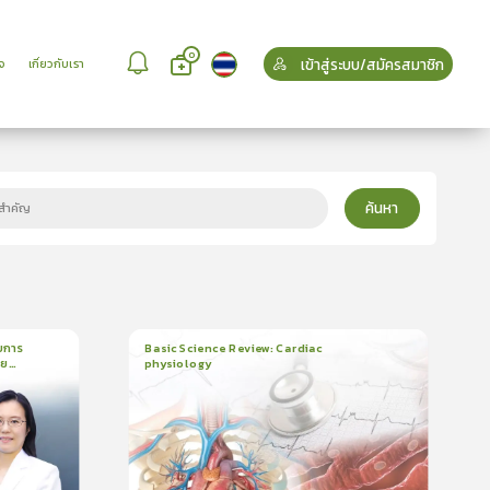
0
เข้าสู่ระบบ/สมัครสมาชิก
จ
เกี่ยวกับเรา
ค้นหา
บการ
Basic Science Review: Cardiac
วย
physiology
6
บทเรียน
3ชั่วโมง:25นาที
บรอง
ใบรับรอง
5.0
(
2
ลำดับ
)