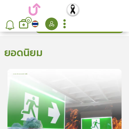
0
ค้นหา
เรียงลำดับ
ยอดนิยม
การเอาตัวรอดจากอัคคีภัย
1
บทเรียน
5นาที
5.0
(
1
ลำดับ
)
5
ดูรายละเอียดเพิ่มเติม