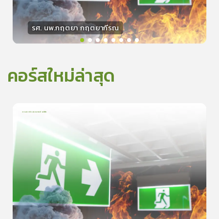
รศ. นพ.กฤตยา กฤตยากีรณ
วิทยากร
15
คะแนน
คอร์สใหม่ล่าสุด
การเอาตัวรอดจากอัคคีภัย
1
บทเรียน
5นาที
5.0
(
1
ลำดับ
)
0
ดูรายละเอียดเพิ่มเติม