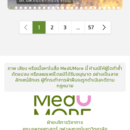
รศ. นพ.กฤตยา กฤตยากีรณ
วิทยากร
15
คะแนน
1
2
3
...
57
ภาพ เสียง หรือเนื้อหาในสื่อ MedUMore นี้ ห้ามมิให้ผู้ใดทำซ้ำ
ดัดแปลง หรือเผยแพร่โดยมิได้รับอนุญาต อย่างเป็นลาย
ลักษณ์อักษร ผู้ที่กระทำการฝ่าฝืนจะถูกดำเนินคดีตาม
กฎหมาย
คอร์ส
คลังเนื้อหาประชุมวิชาการ
ข่าวสาร
อินโฟกราฟิก
แพ็คเก็จ
เกี่ยวกับเรา
ฝ่ายบริการวิชาการ
คณะแพทยศาสตร์ จุฬาลงกรณ์มหาวิทยาลัย