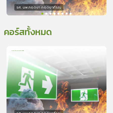
รศ. นพ.กฤตยา กฤตยากีรณ
วิทยากร
15
คะแนน
คอร์สทั้งหมด
การเอาตัวรอดจากอัคคีภัย
1
บทเรียน
5นาที
5.0
(
1
ลำดับ
)
0
ดูรายละเอียดเพิ่มเติม