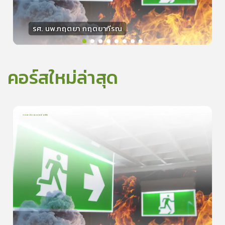
รศ. นพ.กฤตยา กฤตยากีรณ
วิทยากร
15
คะแนน
คอร์สใหม่ล่าสุด
การเอาตัวรอดจากอัคคีภัย
1
บทเรียน
5นาที
5.0
(
1
ลำดับ
)
0
ดูรายละเอียดเพิ่มเติม