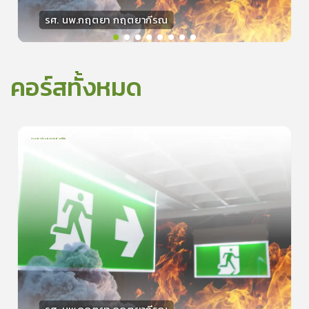
รศ. นพ.กฤตยา กฤตยากีรณ
วิทยากร
15
คะแนน
คอร์สทั้งหมด
การเอาตัวรอดจากอัคคีภัย
1
บทเรียน
5นาที
5.0
(
1
ลำดับ
)
0
ดูรายละเอียดเพิ่มเติม