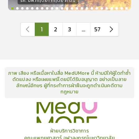
รศ. นพ.กฤตยา กฤตยากีรณ
วิทยากร
15
คะแนน
1
2
3
...
57
ภาพ เสียง หรือเนื้อหาในสื่อ MedUMore นี้ ห้ามมิให้ผู้ใดทำซ้ำ
ดัดแปลง หรือเผยแพร่โดยมิได้รับอนุญาต อย่างเป็นลาย
ลักษณ์อักษร ผู้ที่กระทำการฝ่าฝืนจะถูกดำเนินคดีตาม
กฎหมาย
คอร์ส
คลังเนื้อหาประชุมวิชาการ
ข่าวสาร
อินโฟกราฟิก
แพ็คเก็จ
เกี่ยวกับเรา
ฝ่ายบริการวิชาการ
คณะแพทยศาสตร์ จุฬาลงกรณ์มหาวิทยาลัย