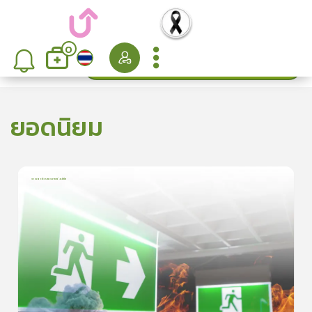
0
ค้นหา
เรียงลำดับ
ยอดนิยม
การเอาตัวรอดจากอัคคีภัย
1
บทเรียน
5นาที
5.0
(
1
ลำดับ
)
5
ดูรายละเอียดเพิ่มเติม