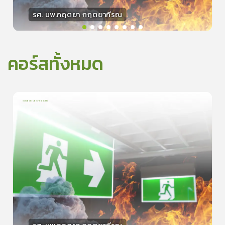
รศ. นพ.กฤตยา กฤตยากีรณ
วิทยากร
15
คะแนน
คอร์สทั้งหมด
การเอาตัวรอดจากอัคคีภัย
1
บทเรียน
5นาที
5.0
(
1
ลำดับ
)
0
ดูรายละเอียดเพิ่มเติม