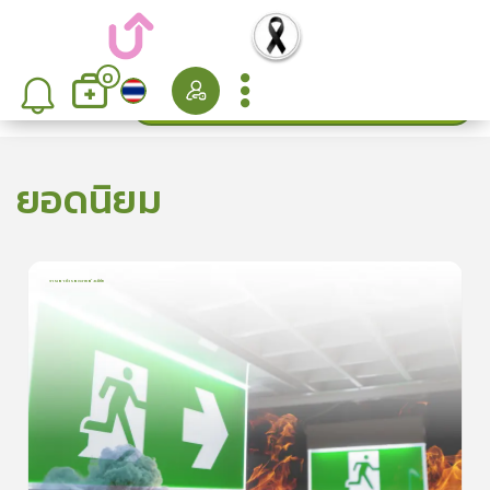
0
ค้นหา
เรียงลำดับ
ยอดนิยม
การเอาตัวรอดจากอัคคีภัย
1
บทเรียน
5นาที
5.0
(
1
ลำดับ
)
5
ดูรายละเอียดเพิ่มเติม