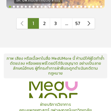
รศ. นพ.กฤตยา กฤตยากีรณ
วิทยากร
15
คะแนน
1
2
3
...
57
ภาพ เสียง หรือเนื้อหาในสื่อ MedUMore นี้ ห้ามมิให้ผู้ใดทำซ้ำ
ดัดแปลง หรือเผยแพร่โดยมิได้รับอนุญาต อย่างเป็นลาย
ลักษณ์อักษร ผู้ที่กระทำการฝ่าฝืนจะถูกดำเนินคดีตาม
กฎหมาย
คอร์ส
คลังเนื้อหาประชุมวิชาการ
ข่าวสาร
อินโฟกราฟิก
แพ็คเก็จ
เกี่ยวกับเรา
ฝ่ายบริการวิชาการ
คณะแพทยศาสตร์ จุฬาลงกรณ์มหาวิทยาลัย