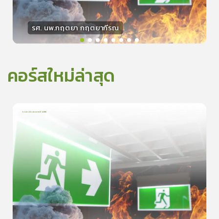
รศ. นพ.กฤตยา กฤตยากีรณ
วิทยากร
15
คะแนน
คอร์สใหม่ล่าสุด
การเอาตัวรอดจากอัคคีภัย
1
บทเรียน
5นาที
5.0
(
1
ลำดับ
)
0
ดูรายละเอียดเพิ่มเติม