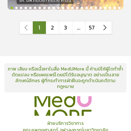
รศ. นพ.กฤตยา กฤตยากีรณ
วิทยากร
15
คะแนน
1
2
3
...
57
ภาพ เสียง หรือเนื้อหาในสื่อ MedUMore นี้ ห้ามมิให้ผู้ใดทำซ้ำ
ดัดแปลง หรือเผยแพร่โดยมิได้รับอนุญาต อย่างเป็นลาย
ลักษณ์อักษร ผู้ที่กระทำการฝ่าฝืนจะถูกดำเนินคดีตาม
กฎหมาย
คอร์ส
คลังเนื้อหาประชุมวิชาการ
ข่าวสาร
อินโฟกราฟิก
แพ็คเก็จ
เกี่ยวกับเรา
ฝ่ายบริการวิชาการ
คณะแพทยศาสตร์ จุฬาลงกรณ์มหาวิทยาลัย