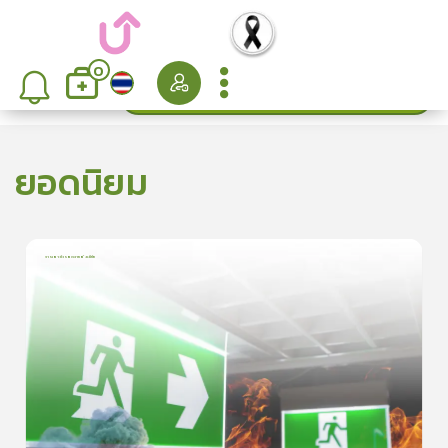
0
ค้นหา
เรียงลำดับ
ยอดนิยม
การเอาตัวรอดจากอัคคีภัย
1
บทเรียน
5นาที
5.0
(
1
ลำดับ
)
5
ดูรายละเอียดเพิ่มเติม