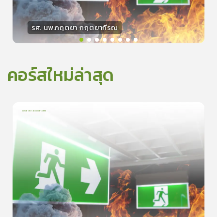
รศ. นพ.กฤตยา กฤตยากีรณ
วิทยากร
15
คะแนน
คอร์สใหม่ล่าสุด
การเอาตัวรอดจากอัคคีภัย
1
บทเรียน
5นาที
5.0
(
1
ลำดับ
)
0
ดูรายละเอียดเพิ่มเติม