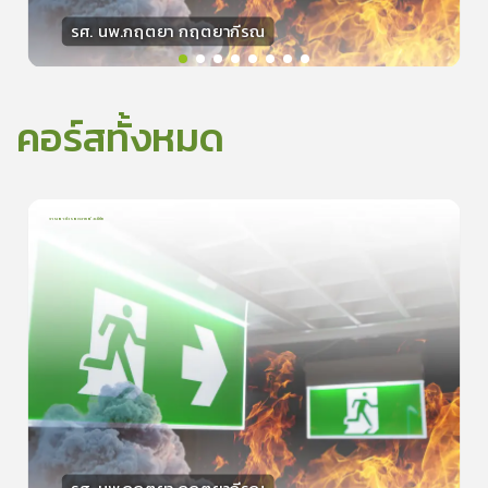
รศ. นพ.กฤตยา กฤตยากีรณ
วิทยากร
15
คะแนน
คอร์สทั้งหมด
การเอาตัวรอดจากอัคคีภัย
1
บทเรียน
5นาที
5.0
(
1
ลำดับ
)
0
ดูรายละเอียดเพิ่มเติม