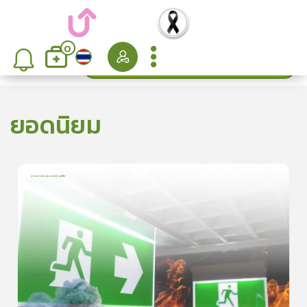
0
ค้นหา
เรียงลำดับ
ยอดนิยม
การเอาตัวรอดจากอัคคีภัย
1
บทเรียน
5นาที
5.0
(
1
ลำดับ
)
5
ดูรายละเอียดเพิ่มเติม