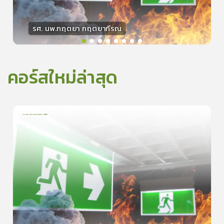
รศ. นพ.กฤตยา กฤตยากีรณ
วิทยากร
15
คะแนน
คอร์สใหม่ล่าสุด
การเอาตัวรอดจากอัคคีภัย
1
บทเรียน
5นาที
5.0
(
1
ลำดับ
)
0
ดูรายละเอียดเพิ่มเติม