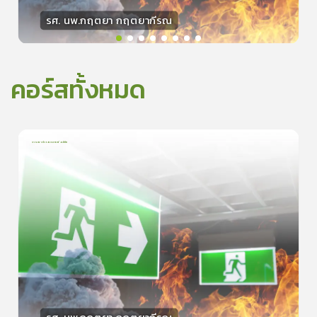
รศ. นพ.กฤตยา กฤตยากีรณ
วิทยากร
15
คะแนน
คอร์สทั้งหมด
การเอาตัวรอดจากอัคคีภัย
1
บทเรียน
5นาที
5.0
(
1
ลำดับ
)
0
ดูรายละเอียดเพิ่มเติม