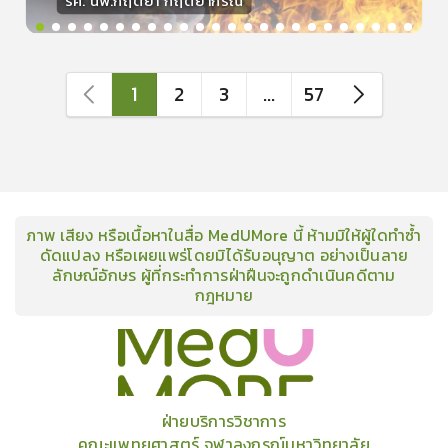
รศ. นพ.กฤตยา กฤตยากีรณ
วิทยากร
15
คะแนน
1
2
3
...
57
ภาพ เสียง หรือเนื้อหาในสื่อ MedUMore นี้ ห้ามมิให้ผู้ใดทำซ้ำ
ดัดแปลง หรือเผยแพร่โดยมิได้รับอนุญาต อย่างเป็นลาย
ลักษณ์อักษร ผู้ที่กระทำการฝ่าฝืนจะถูกดำเนินคดีตาม
กฎหมาย
คอร์ส
คลังเนื้อหาประชุมวิชาการ
ข่าวสาร
อินโฟกราฟิก
แพ็คเก็จ
เกี่ยวกับเรา
ฝ่ายบริการวิชาการ
คณะแพทยศาสตร์ จุฬาลงกรณ์มหาวิทยาลัย