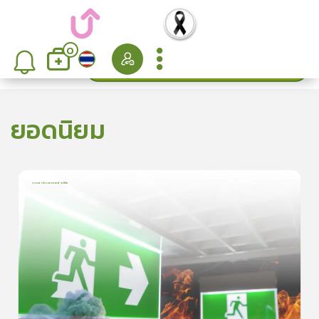
0
ค้นหา
เรียงลำดับ
ยอดนิยม
การเอาตัวรอดจากอัคคีภัย
1
บทเรียน
5นาที
5.0
(
1
ลำดับ
)
5
ดูรายละเอียดเพิ่มเติม