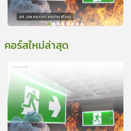
รศ. นพ.กฤตยา กฤตยากีรณ
วิทยากร
15
คะแนน
คอร์สใหม่ล่าสุด
การเอาตัวรอดจากอัคคีภัย
1
บทเรียน
5นาที
5.0
(
1
ลำดับ
)
0
ดูรายละเอียดเพิ่มเติม