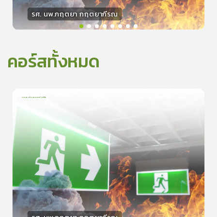
รศ. นพ.กฤตยา กฤตยากีรณ
วิทยากร
15
คะแนน
คอร์สทั้งหมด
การเอาตัวรอดจากอัคคีภัย
1
บทเรียน
5นาที
5.0
(
1
ลำดับ
)
0
ดูรายละเอียดเพิ่มเติม