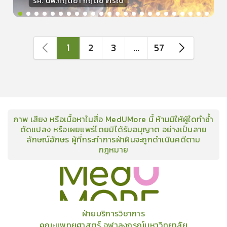
รศ. นพ.กฤตยา กฤตยากีรณ
วิทยากร
15
คะแนน
1
2
3
...
57
ภาพ เสียง หรือเนื้อหาในสื่อ MedUMore นี้ ห้ามมิให้ผู้ใดทำซ้ำ
ดัดแปลง หรือเผยแพร่โดยมิได้รับอนุญาต อย่างเป็นลาย
ลักษณ์อักษร ผู้ที่กระทำการฝ่าฝืนจะถูกดำเนินคดีตาม
กฎหมาย
คอร์ส
คลังเนื้อหาประชุมวิชาการ
ข่าวสาร
อินโฟกราฟิก
แพ็คเก็จ
เกี่ยวกับเรา
ฝ่ายบริการวิชาการ
คณะแพทยศาสตร์ จุฬาลงกรณ์มหาวิทยาลัย