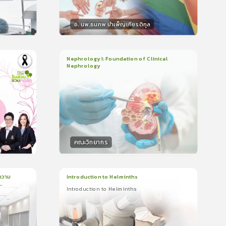
อ. นพ.ธนภพ บำเพ็ญเกียรติกุล
วิทยากร
น
50
คะแนน
Nephrology I: Foundation of Clinical
Nephrology
3
บทเรียน
2ชั่วโมง:14นาที
ใบรับรอง
5.0
(
1
ลำดับ
)
คณะวิทยากร
วิทยากร
น
50
คะแนน
ความ
Introduction to Helminths
Introduction to Helminths
1
บทเรียน
20นาที
ใบรับรอง
Introduction to Helminths
0.0
(
0
ลำดับ
)