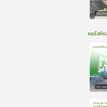
คณะวิท
วิทยา
คอร์สใหม
การเอาตัวร
1
บทเรีย
รศ. นพ
วิทยา
Peer Up Te
ดูแลผู้ป่วย