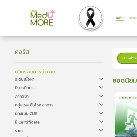
คอร์ส
ถ่า
คอร์ส
เรียงลำดั
ตัวกรองการนำทาง
ยอดนิย
ระดับเนื้อหา
ปีการศึกษา
ภาควิชา
การเอาตัวร
กลุ่มโรค ชื่อโรค อาการ
1
บทเรีย
มีคะแนน CME
มี Certificate
ราคา