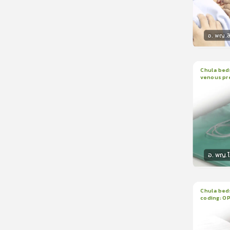
อ. พญ.ส
วิทยา
Chula beds
venous pr
1
บทเรีย
manomete
อ. พญ.
วิทยา
Chula beds
coding: O
1
บทเรีย
ใบรับรอ