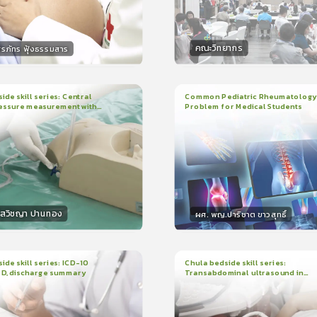
คณะวิทยากร
ิรภัทร ฟุ้งธรรมสาร
กร
วิทยากร
15
คะแนน
50
คะแน
ide skill series: Central
Common Pediatric Rheumatology
essure measurement with
Problem for Medical Students
3
บทเรียน
1ชั่วโมง:29นาที
น
7นาที
ใบรับรอง
r/ruler
ใบรับรอง
0.0
(
0
ลำดับ
)
5.0
(
1
ลำดับ
)
โสวิชญา ปานทอง
ผศ. พญ.ปาริชาต ขาวสุทธิ์
กร
วิทยากร
15
คะแนน
50
คะแนน
ide skill series: ICD-10
Chula bedside skill series:
PD, discharge summary
Transabdominal ultrasound in
น
30นาที
2
บทเรียน
45นาที
pregnant women
ง
ใบรับรอง
0.0
(
0
ลำดับ
)
0.0
(
0
ลำดับ
)