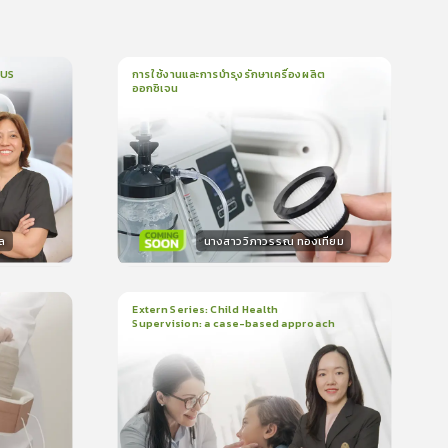
CUS
การใช้งานและการบำรุงรักษาเครื่องผลิต
ออกซิเจน
1
บทเรียน
5นาที
บรอง
ใบรับรอง
0.0
(
0
ลำดับ
)
ล
นางสาววิภาวรรณ ทองเทียม
วิทยากร
น
15
คะแนน
Extern Series: Child Health
Supervision: a case-based approach
2
บทเรียน
48นาที
บรอง
ใบรับรอง
0.0
(
0
ลำดับ
)