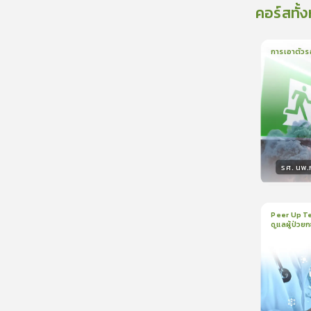
คอร์สทั้
การเอาตัวร
1
บทเรีย
รศ. นพ
วิทยา
Peer Up Te
ดูแลผู้ป่วย
1
บทเรีย
CranioTra