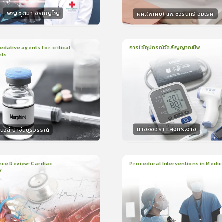
พญ.ชุติมา จิรกัญโญ
ผศ.(พิเศษ) นพ.ชวรินทร์ อมเรศ
กร
วิทยากร
15
คะแนน
15
คะแน
ative agents for critical
การใช้อุปกรณ์วัดสัญญาณชีพ
nts
ยน
41นาที
1
บทเรียน
14นาที
ใบรับรอง
ใบรั
0.0
(
0
ลำดับ
)
0.0
(
0
ลำดับ
)
นางอัจฉรา แสงกระจ่าง
นวสี ปาจีนบูรวรรณ์
กร
วิทยากร
30
คะแนน
15
คะแน
nce Review: Cardiac
Procedural Interventions in Medic
y
ยน
3ชั่วโมง:25นาที
22
บทเรียน
6ชั่วโมง:52นาที
ง
ใบรับรอง
5.0
(
2
ลำดับ
)
5.0
(
1
ลำดับ
)