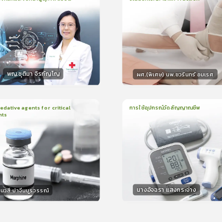
น
21นาที
2
บทเรียน
13นาที
ใบรับรอง
ใบรั
ck
0.0
(
0
ลำดับ
)
0.0
(
0
ลำดับ
)
พญ.ชุติมา จิรกัญโญ
ผศ.(พิเศษ) นพ.ชวรินทร์ อมเรศ
กร
วิทยากร
15
คะแนน
15
คะแน
ative agents for critical
การใช้อุปกรณ์วัดสัญญาณชีพ
nts
ยน
41นาที
1
บทเรียน
14นาที
ใบรับรอง
ใบรั
0.0
(
0
ลำดับ
)
0.0
(
0
ลำดับ
)
นางอัจฉรา แสงกระจ่าง
นวสี ปาจีนบูรวรรณ์
กร
วิทยากร
30
คะแนน
15
คะแน