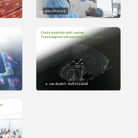
คณะวิทยากร
วิทยากร
น
50
คะแนน
Chula bedside skill series:
Transvaginal ultrasound: The basics
1
บทเรียน
23นาที
ใบรับรอง
399
5.0
(
1
ลำดับ
)
อ. นพ.พันธ์กวี ตันติวิริยพันธ์
วิทยากร
15
คะแนน
็บ
ms