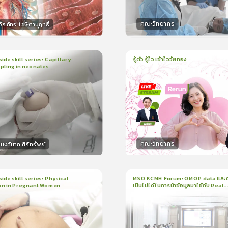
คณะวิทยากร
ีรภัทร โฆษิตานุฤทธิ์
กร
วิทยากร
50
คะแนน
50
คะแน
ide skill series: Capillary
รู้ตัว รู้ใจ เข้าใจวัยทอง
pling in neonates
1
บทเรียน
1ชั่วโมง:3นาที
น
5นาที
ใบรับรอง
ใบรับรอง
0.0
(
0
ลำดับ
)
0.0
(
0
ลำดับ
)
คณะวิทยากร
งค์นาถ ศิริทรัพย์
กร
วิทยากร
15
คะแนน
50
คะแน
ide skill series: Physical
MSO KCMH Forum: OMOP data และ
on in Pregnant Women
เป็นไปได้ในการนำข้อมูลมาใช้กับ Real-
น
7นาที
1
บทเรียน
1ชั่วโมง:1นาที
world research
199
ง
ใบรับรอง
3.5
(
1
ลำดับ
)
0.0
(
0
ลำดับ
)