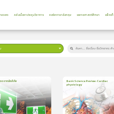
ยทอดสด
คลังเนื้อหาประชุมวิชาการ
คอร์สภาษาอังกฤษ
แพทยศาสตร์ศึกษา
แพ็คเก็
บ
ม
อดจากอัคคีภัย
Basic Science Review: Cardiac
physiology
น
5นาที
6
บทเรียน
3ชั่วโมง:25นาที
ใบรับรอง
5.0
(
1
ลำดับ
)
5.0
(
2
ลำดับ
)