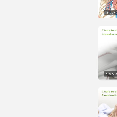
ผศ. นพ.ว
วิทยา
Chula beds
blood sam
1
บทเรีย
อ. พญ.อน
วิทยา
Chula beds
Examinati
1
บทเรีย
ใบรับรอ