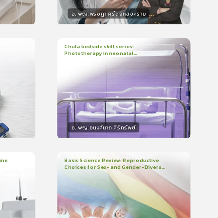
อ. พญ.พรชฎา ศรีสิงหสงคราม
วิทยากร
น
30
คะแนน
Chula bedside skill series:
Phototherapy in neonatal
1
บทเรียน
7นาที
บรอง
ใบรับรอง
hyperbilirubinemia
0.0
(
0
ลำดับ
)
อ. พญ.อนงค์นาถ ศิริทรัพย์
วิทยากร
น
15
คะแนน
ine
Basic Science Review: Reproductive
Choices for Sex- and Gender-Diverse
3
บทเรียน
1ชั่วโมง:29นาที
People
ใบรับรอง
0.0
(
0
ลำดับ
)