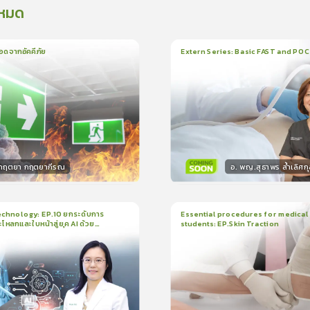
งหมด
อดจากอัคคีภัย
Extern Series: Basic FAST and PO
น
5นาที
1
บทเรียน
33นาที
ใบรั
5.0
(
1
ลำดับ
)
0.0
(
0
ลำดับ
)
.กฤตยา กฤตยากีรณ
อ. พญ.สุธาพร ล้ำเลิศกุ
กร
วิทยากร
15
คะแนน
30
คะแน
chnology: EP.10 ยกระดับการ
Essential procedures for medical
กะโหลกและใบหน้าสู่ยุค AI ด้วย
students: EP.Skin Traction
น
21นาที
2
บทเรียน
13นาที
ใบรับรอง
ใบรั
ck
0.0
(
0
ลำดับ
)
0.0
(
0
ลำดับ
)