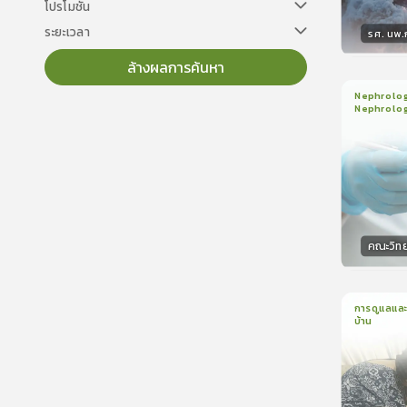
โปรโมชั่น
ระยะเวลา
รศ. นพ
ล้างผลการค้นหา
วิทยา
Nephrology
Nephrolo
3
บทเรี
ใบรับรอ
คณะวิท
วิทยา
การดูแลและ
บ้าน
1
บทเรีย