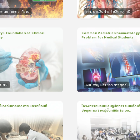
.กฤตยา กฤตยากีรณ
ผศ. นพ.วีรภัทร โฆษิตานุฤทธิ์
กร
วิทยากร
15
คะแนน
50
คะแน
 I: Foundation of Clinical
Common Pediatric Rheumatology
gy
Problem for Medical Students
ยน
2ชั่วโมง:14นาที
3
บทเรียน
1ชั่วโมง:29นาที
ง
ใบรับรอง
5.0
(
1
ลำดับ
)
5.0
(
1
ลำดับ
)
ยากร
ผศ. พญ.ปาริชาต ขาวสุทธิ์
กร
วิทยากร
50
คะแนน
50
คะแนน
ป้องกันการเกิดภาวะแทรกซ้อนที่
โครงการอบรมเชิงปฏิบัติการระบบจัดเก
ข้อมูลการเรียนรู้ชั้นคลินิก (ระบบ
1
บทเรียน
1ชั่วโมง:44นาที
น
16นาที
ใบรับรอง
Assessment for Learning Platfor
ALPs) ปีการศึกษา 2569
ใบรับรอง
5.0
(
1
ลำดับ
)
5.0
(
1
ลำดับ
)