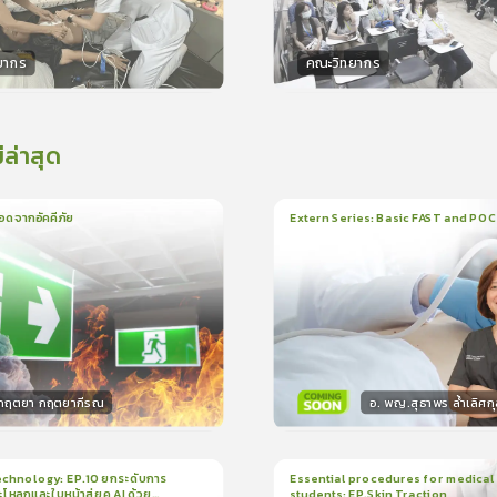
ยากร
คณะวิทยากร
กร
วิทยากร
15
คะแนน
50
คะแน
่ล่าสุด
อดจากอัคคีภัย
Extern Series: Basic FAST and PO
น
5นาที
1
บทเรียน
33นาที
ใบรั
5.0
(
1
ลำดับ
)
0.0
(
0
ลำดับ
)
.กฤตยา กฤตยากีรณ
อ. พญ.สุธาพร ล้ำเลิศกุ
กร
วิทยากร
15
คะแนน
30
คะแน
chnology: EP.10 ยกระดับการ
Essential procedures for medical
กะโหลกและใบหน้าสู่ยุค AI ด้วย
students: EP.Skin Traction