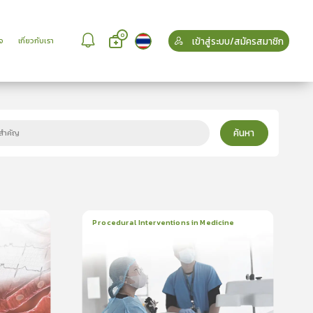
0
เข้าสู่ระบบ/สมัครสมาชิก
จ
เกี่ยวกับเรา
ค้นหา
Procedural Interventions in Medicine
22
บทเรียน
6ชั่วโมง:52นาที
ใบรับรอง
5.0
(
1
ลำดับ
)