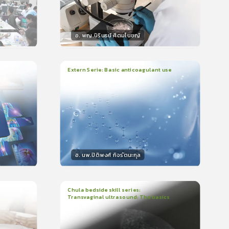
อ. พญ.นิรินธน์ ศีตมโนชญ์
วิทยากร
น
15
คะแนน
Extern Serie: Basic anticoagulant use
1
บทเรียน
26นาที
ใบรับรอง
399
0.0
(
0
ลำดับ
)
อ. นพ.ปิติพงศ์ กิจรัตนะกุล
วิทยากร
15
คะแนน
Chula bedside skill series:
Transvaginal ultrasound: The basics
1
บทเรียน
23นาที
ใบรับรอง
5.0
(
1
ลำดับ
)