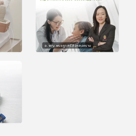
2
บทเรียน
48นาที
บรอง
ใบรับรอง
0.0
(
0
ลำดับ
)
อ. พญ.พรชฎา ศรีสิงหสงคราม
วิทยากร
น
30
คะแนน
บรอง
น