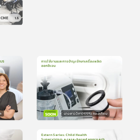
CME
1.5
น
CUS
การใช้งานและการบำรุงรักษาเครื่องผลิต
ออกซิเจน
1
บทเรียน
5นาที
บรอง
ใบรับรอง
0.0
(
0
ลำดับ
)
ล
นางสาววิภาวรรณ ทองเทียม
วิทยากร
น
15
คะแนน
Extern Series: Child Health
Supervision: a case-based approach