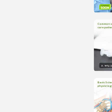
วิทยา
Common sed
care patie
2
บทเรี
อ. พญ.ม
วิทยา
Basic Scie
physiolog
6
บทเรี
ใบรับรอ