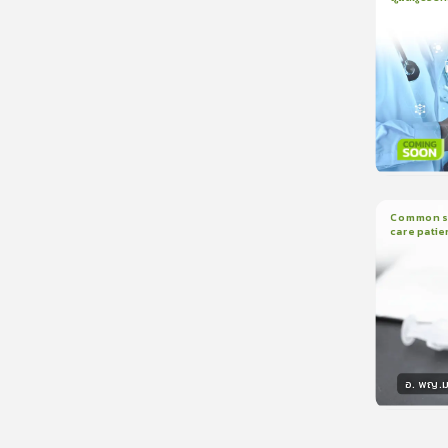
1
บทเรีย
CranioTra
วิทยา
Common sed
care patie
2
บทเรี
อ. พญ.ม
วิทยา