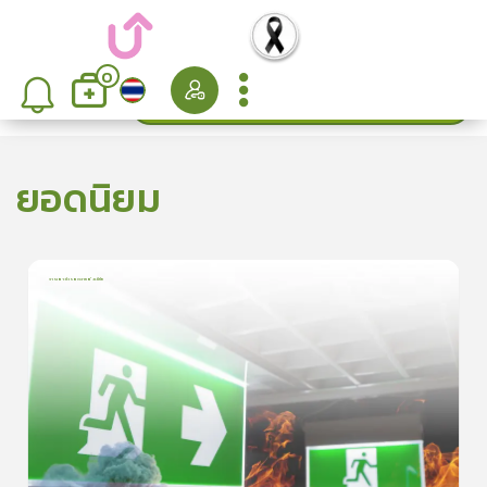
0
ค้นหา
เรียงลำดับ
ยอดนิยม
การเอาตัวรอดจากอัคคีภัย
1
บทเรียน
5นาที
5.0
(
1
ลำดับ
)
5
ดูรายละเอียดเพิ่มเติม