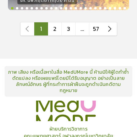
รศ. นพ.กฤตยา กฤตยากีรณ
วิทยากร
15
คะแนน
1
2
3
...
57
ภาพ เสียง หรือเนื้อหาในสื่อ MedUMore นี้ ห้ามมิให้ผู้ใดทำซ้ำ
ดัดแปลง หรือเผยแพร่โดยมิได้รับอนุญาต อย่างเป็นลาย
ลักษณ์อักษร ผู้ที่กระทำการฝ่าฝืนจะถูกดำเนินคดีตาม
กฎหมาย
คอร์ส
คลังเนื้อหาประชุมวิชาการ
ข่าวสาร
อินโฟกราฟิก
แพ็คเก็จ
เกี่ยวกับเรา
ฝ่ายบริการวิชาการ
คณะแพทยศาสตร์ จุฬาลงกรณ์มหาวิทยาลัย