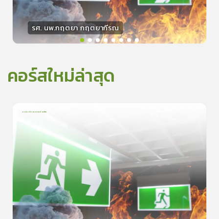
รศ. นพ.กฤตยา กฤตยากีรณ
วิทยากร
15
คะแนน
คอร์สใหม่ล่าสุด
การเอาตัวรอดจากอัคคีภัย
1
บทเรียน
5นาที
5.0
(
1
ลำดับ
)
0
ดูรายละเอียดเพิ่มเติม