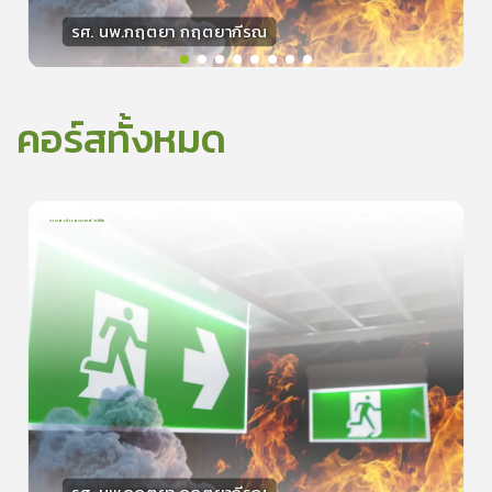
รศ. นพ.กฤตยา กฤตยากีรณ
วิทยากร
15
คะแนน
คอร์สทั้งหมด
การเอาตัวรอดจากอัคคีภัย
1
บทเรียน
5นาที
5.0
(
1
ลำดับ
)
0
ดูรายละเอียดเพิ่มเติม