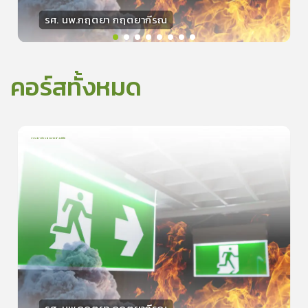
รศ. นพ.กฤตยา กฤตยากีรณ
วิทยากร
15
คะแนน
คอร์สทั้งหมด
การเอาตัวรอดจากอัคคีภัย
1
บทเรียน
5นาที
5.0
(
1
ลำดับ
)
0
ดูรายละเอียดเพิ่มเติม