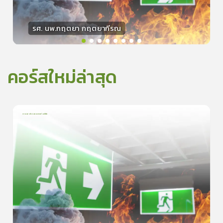
รศ. นพ.กฤตยา กฤตยากีรณ
วิทยากร
15
คะแนน
คอร์สใหม่ล่าสุด
การเอาตัวรอดจากอัคคีภัย
1
บทเรียน
5นาที
5.0
(
1
ลำดับ
)
0
ดูรายละเอียดเพิ่มเติม