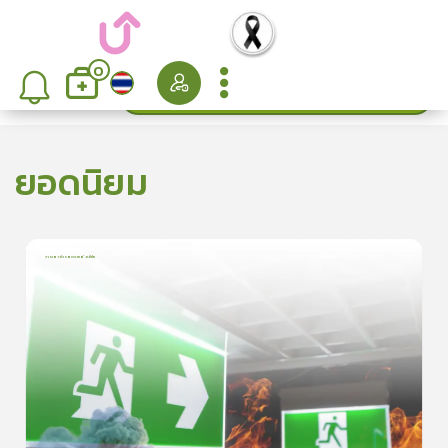
0
ค้นหา
เรียงลำดับ
ยอดนิยม
การเอาตัวรอดจากอัคคีภัย
1
บทเรียน
5นาที
5.0
(
1
ลำดับ
)
5
ดูรายละเอียดเพิ่มเติม