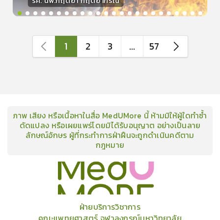
รศ. นพ.กฤตยา กฤตยากีรณ
วิทยากร
15
คะแนน
1
2
3
...
57
ภาพ เสียง หรือเนื้อหาในสื่อ MedUMore นี้ ห้ามมิให้ผู้ใดทำซ้ำ
ดัดแปลง หรือเผยแพร่โดยมิได้รับอนุญาต อย่างเป็นลาย
ลักษณ์อักษร ผู้ที่กระทำการฝ่าฝืนจะถูกดำเนินคดีตาม
กฎหมาย
คอร์ส
คลังเนื้อหาประชุมวิชาการ
ข่าวสาร
อินโฟกราฟิก
แพ็คเก็จ
เกี่ยวกับเรา
ฝ่ายบริการวิชาการ
คณะแพทยศาสตร์ จุฬาลงกรณ์มหาวิทยาลัย