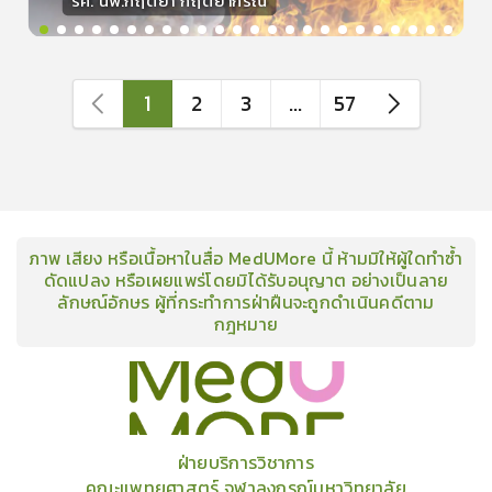
รศ. นพ.กฤตยา กฤตยากีรณ
วิทยากร
15
คะแนน
1
2
3
...
57
ภาพ เสียง หรือเนื้อหาในสื่อ MedUMore นี้ ห้ามมิให้ผู้ใดทำซ้ำ
ดัดแปลง หรือเผยแพร่โดยมิได้รับอนุญาต อย่างเป็นลาย
ลักษณ์อักษร ผู้ที่กระทำการฝ่าฝืนจะถูกดำเนินคดีตาม
กฎหมาย
คอร์ส
คลังเนื้อหาประชุมวิชาการ
ข่าวสาร
อินโฟกราฟิก
แพ็คเก็จ
เกี่ยวกับเรา
ฝ่ายบริการวิชาการ
คณะแพทยศาสตร์ จุฬาลงกรณ์มหาวิทยาลัย