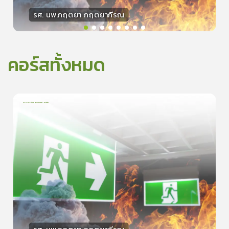
รศ. นพ.กฤตยา กฤตยากีรณ
วิทยากร
15
คะแนน
คอร์สทั้งหมด
การเอาตัวรอดจากอัคคีภัย
1
บทเรียน
5นาที
0.0
(
0
ลำดับ
)
0
ดูรายละเอียดเพิ่มเติม