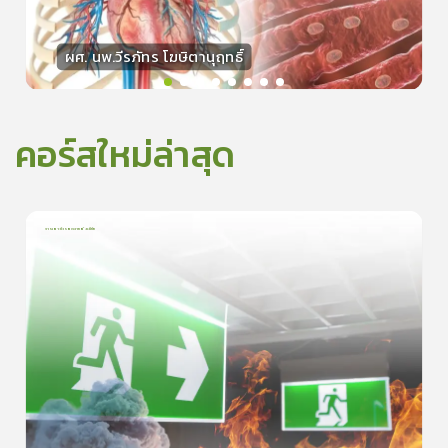
ผศ. นพ.วีรภัทร โฆษิตานุฤทธิ์
วิทยากร
50
คะแนน
คอร์สใหม่ล่าสุด
การเอาตัวรอดจากอัคคีภัย
1
บทเรียน
5นาที
0.0
(
0
ลำดับ
)
0
ดูรายละเอียดเพิ่มเติม