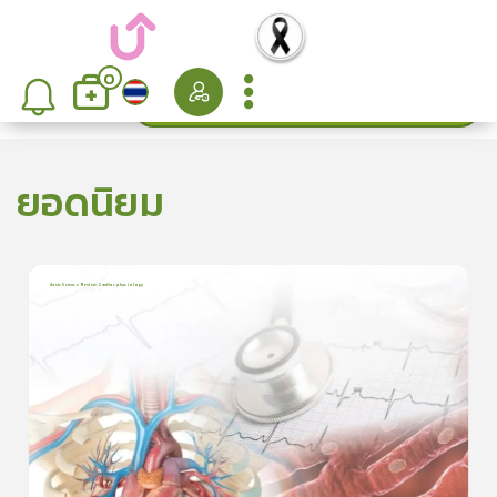
0
ค้นหา
เรียงลำดับ
ยอดนิยม
Basic Science Review: Cardiac physiology
6
บทเรียน
3ชั่วโมง:25นาที
ใบประกาศนียบัตร
5
5.0
(
2
ลำดับ
)
ดูรายละเอียดเพิ่มเติม