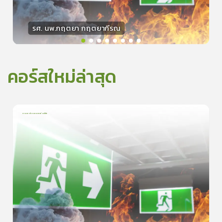
รศ. นพ.กฤตยา กฤตยากีรณ
วิทยากร
15
คะแนน
คอร์สใหม่ล่าสุด
การเอาตัวรอดจากอัคคีภัย
1
บทเรียน
5นาที
5.0
(
1
ลำดับ
)
0
ดูรายละเอียดเพิ่มเติม