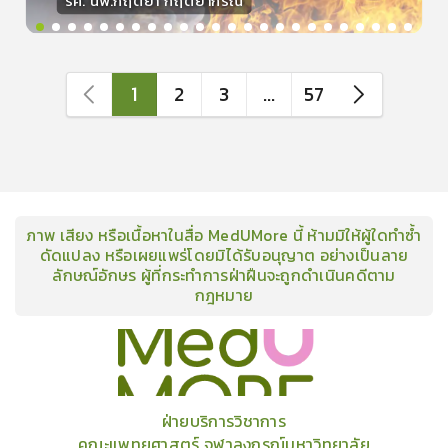
รศ. นพ.กฤตยา กฤตยากีรณ
วิทยากร
15
คะแนน
1
2
3
...
57
ภาพ เสียง หรือเนื้อหาในสื่อ MedUMore นี้ ห้ามมิให้ผู้ใดทำซ้ำ
ดัดแปลง หรือเผยแพร่โดยมิได้รับอนุญาต อย่างเป็นลาย
ลักษณ์อักษร ผู้ที่กระทำการฝ่าฝืนจะถูกดำเนินคดีตาม
กฎหมาย
คอร์ส
คลังเนื้อหาประชุมวิชาการ
ข่าวสาร
อินโฟกราฟิก
แพ็คเก็จ
เกี่ยวกับเรา
ฝ่ายบริการวิชาการ
คณะแพทยศาสตร์ จุฬาลงกรณ์มหาวิทยาลัย