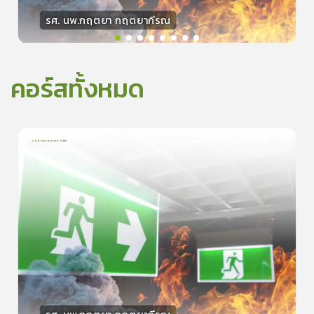
รศ. นพ.กฤตยา กฤตยากีรณ
วิทยากร
15
คะแนน
คอร์สทั้งหมด
การเอาตัวรอดจากอัคคีภัย
1
บทเรียน
5นาที
5.0
(
1
ลำดับ
)
0
ดูรายละเอียดเพิ่มเติม