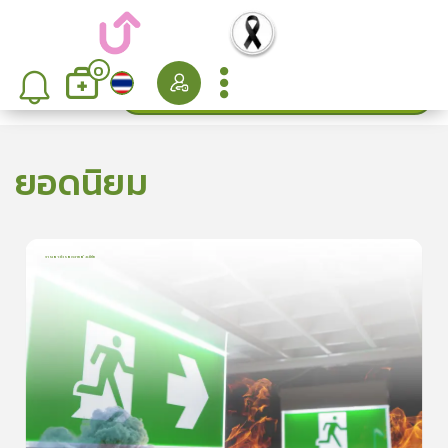
0
ค้นหา
เรียงลำดับ
ยอดนิยม
การเอาตัวรอดจากอัคคีภัย
1
บทเรียน
5นาที
5.0
(
1
ลำดับ
)
5
ดูรายละเอียดเพิ่มเติม