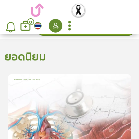
0
ค้นหา
เรียงลำดับ
ยอดนิยม
Basic Science Review: Cardiac physiology
6
บทเรียน
3ชั่วโมง:25นาที
ใบประกาศนียบัตร
5
5.0
(
2
ลำดับ
)
ดูรายละเอียดเพิ่มเติม