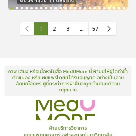
รศ. นพ.กฤตยา กฤตยากีรณ
วิทยากร
15
คะแนน
1
2
3
...
57
ภาพ เสียง หรือเนื้อหาในสื่อ MedUMore นี้ ห้ามมิให้ผู้ใดทำซ้ำ
ดัดแปลง หรือเผยแพร่โดยมิได้รับอนุญาต อย่างเป็นลาย
ลักษณ์อักษร ผู้ที่กระทำการฝ่าฝืนจะถูกดำเนินคดีตาม
กฎหมาย
คอร์ส
คลังเนื้อหาประชุมวิชาการ
ข่าวสาร
อินโฟกราฟิก
แพ็คเก็จ
เกี่ยวกับเรา
ฝ่ายบริการวิชาการ
คณะแพทยศาสตร์ จุฬาลงกรณ์มหาวิทยาลัย