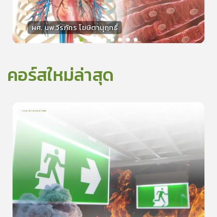
ผศ. นพ.วีรภัทร โฆษิตานุฤทธิ์
วิทยากร
50
คะแนน
คอร์สใหม่ล่าสุด
การเอาตัวรอดจากอัคคีภัย
1
บทเรียน
5นาที
0.0
(
0
ลำดับ
)
0
ดูรายละเอียดเพิ่มเติม