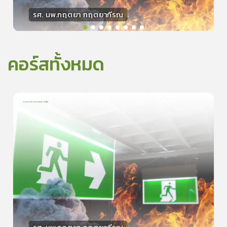
รศ. นพ.กฤตยา กฤตยากีรณ
วิทยากร
15
คะแนน
คอร์สทั้งหมด
การเอาตัวรอดจากอัคคีภัย
1
บทเรียน
5นาที
0.0
(
0
ลำดับ
)
0
ดูรายละเอียดเพิ่มเติม