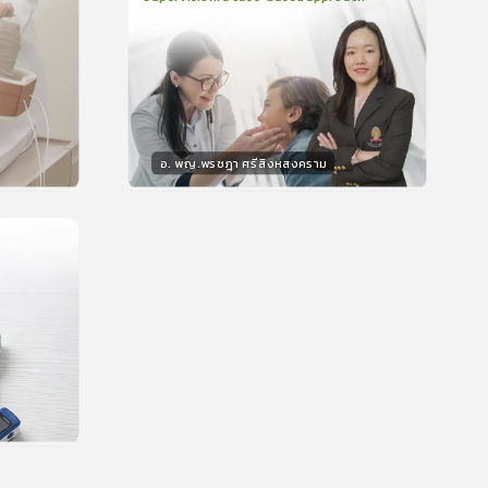
2
บทเรียน
48นาที
บรอง
ใบรับรอง
0.0
(
0
ลำดับ
)
อ. พญ.พรชฎา ศรีสิงหสงคราม
วิทยากร
น
30
คะแนน
บรอง
น