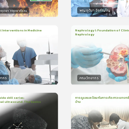
พญ.ชุติมา จิรกัญโญ
.กฤตยา กฤตยากีรณ
กร
วิทยากร
15
คะแนน
15
คะแน
 Interventions in Medicine
Nephrology I: Foundation of Clini
Nephrology
ียน
6ชั่วโมง:52นาที
3
บทเรียน
2ชั่วโมง:14นาที
ง
ใบรับรอง
5.0
(
1
ลำดับ
)
5.0
(
1
ลำดับ
)
ยากร
คณะวิทยากร
กร
วิทยากร
50
คะแนน
50
คะแน
ide skill series:
การดูแลและป้องกันการเกิดภาวะแทรกซ้
al ultrasound: The basics
บ้าน
น
23นาที
1
บทเรียน
16นาที
ใบรับรอง
ใบรั
5.0
(
1
ลำดับ
)
5.0
(
1
ลำดับ
)