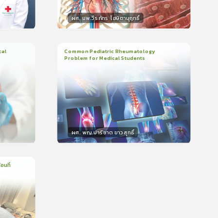
ผศ. นพ.วีรภัทร โฆษิตานุฤทธิ์
วิทยากร
น
50
คะแนน
cal
Common Pediatric Rheumatology
Problem for Medical Students
3
บทเรียน
1ชั่วโมง:29นาที
399
ใบรับรอง
5.0
(
1
ลำดับ
)
ผศ. พญ.ปาริชาต ขาวสุทธิ์
วิทยากร
น
50
คะแนน
อนที่
บรอง