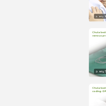
อ. พญ.ส
วิทยา
Chula beds
venous pr
1
บทเรีย
manomete
อ. พญ.
วิทยา
Chula beds
coding: O
1
บทเรีย
ใบรับรอ