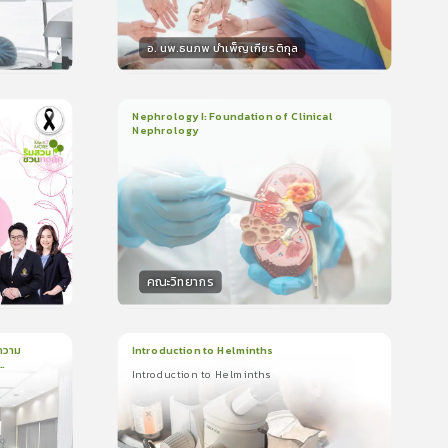
อ. นพ.ธนภพ บำเพ็ญเกียรติกุล
วิทยากร
น
50
คะแนน
Nephrology I: Foundation of Clinical
Nephrology
3
บทเรียน
2ชั่วโมง:14นาที
ใบรับรอง
5.0
(
1
ลำดับ
)
คณะวิทยากร
วิทยากร
น
50
คะแนน
ความ
Introduction to Helminths
Introduction to Helminths
1
บทเรียน
20นาที
ใบรับรอง
Introduction to Helminths
0.0
(
0
ลำดับ
)