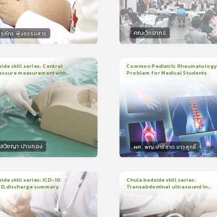
คณะวิทยากร
ิรภัทร ฟุ้งธรรมสาร
กร
วิทยากร
15
คะแนน
50
คะแน
ide skill series: Central
Common Pediatric Rheumatology
essure measurement with
Problem for Medical Students
3
บทเรียน
1ชั่วโมง:29นาที
น
7นาที
ใบรับรอง
r/ruler
ใบรับรอง
0.0
(
0
ลำดับ
)
5.0
(
1
ลำดับ
)
โสวิชญา ปานทอง
ผศ. พญ.ปาริชาต ขาวสุทธิ์
กร
วิทยากร
15
คะแนน
50
คะแนน
ide skill series: ICD-10
Chula bedside skill series:
PD, discharge summary
Transabdominal ultrasound in
น
30นาที
2
บทเรียน
45นาที
pregnant women
ง
ใบรับรอง
0.0
(
0
ลำดับ
)
0.0
(
0
ลำดับ
)