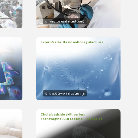
อ. พญ.นิรินธน์ ศีตมโนชญ์
วิทยากร
น
15
คะแนน
Extern Serie: Basic anticoagulant use
1
บทเรียน
26นาที
ใบรับรอง
399
0.0
(
0
ลำดับ
)
อ. นพ.ปิติพงศ์ กิจรัตนะกุล
วิทยากร
15
คะแนน
Chula bedside skill series:
Transvaginal ultrasound: The basics
1
บทเรียน
23นาที
ใบรับรอง
5.0
(
1
ลำดับ
)