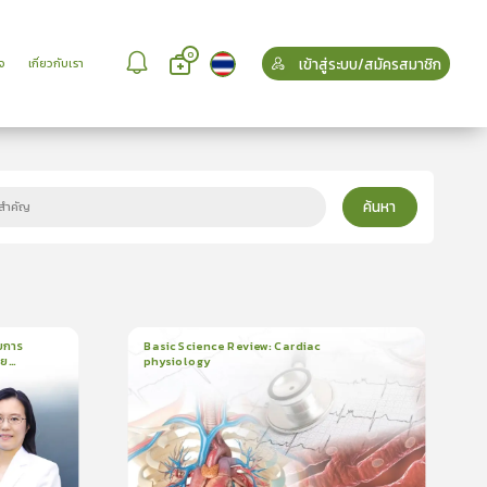
0
เข้าสู่ระบบ/สมัครสมาชิก
จ
เกี่ยวกับเรา
ค้นหา
บการ
Basic Science Review: Cardiac
วย
physiology
6
บทเรียน
3ชั่วโมง:25นาที
บรอง
ใบรับรอง
5.0
(
2
ลำดับ
)