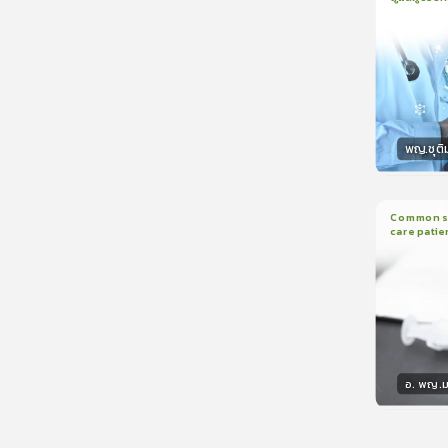
1
บทเรีย
CranioTra
พญ.ชุติ
วิทยา
Common sed
care patie
2
บทเรี
อ. พญ.ม
วิทยา