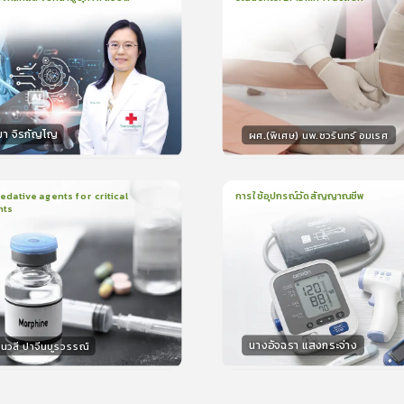
น
21นาที
2
บทเรียน
13นาที
ใบรับรอง
ใบรั
ck
5.0
(
1
ลำดับ
)
0.0
(
0
ลำดับ
)
มา จิรกัญโญ
ผศ.(พิเศษ) นพ.ชวรินทร์ อมเรศ
กร
วิทยากร
15
คะแนน
15
คะแน
ative agents for critical
การใช้อุปกรณ์วัดสัญญาณชีพ
nts
ยน
41นาที
1
บทเรียน
14นาที
ใบรับรอง
ใบรั
0.0
(
0
ลำดับ
)
0.0
(
0
ลำดับ
)
นางอัจฉรา แสงกระจ่าง
นวสี ปาจีนบูรวรรณ์
กร
วิทยากร
30
คะแนน
15
คะแน