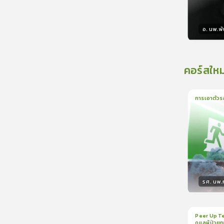
อ. นพ.พัน
วิทยา
คอร์สใหม
การเอาตัวร
1
บทเรีย
รศ. นพ
วิทยา
Peer Up Te
ดูแลผู้ป่วย