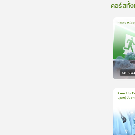
คอร์สทั้
การเอาตัวร
1
บทเรีย
รศ. นพ
วิทยา
Peer Up Te
ดูแลผู้ป่วย
1
บทเรีย
CranioTra