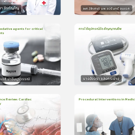
มา จิรกัญโญ
ผศ.(พิเศษ) นพ.ชวรินทร์ อมเรศ
กร
วิทยากร
15
คะแนน
15
คะแน
ative agents for critical
การใช้อุปกรณ์วัดสัญญาณชีพ
nts
ยน
41นาที
1
บทเรียน
14นาที
ใบรับรอง
ใบรั
0.0
(
0
ลำดับ
)
0.0
(
0
ลำดับ
)
นางอัจฉรา แสงกระจ่าง
นวสี ปาจีนบูรวรรณ์
กร
วิทยากร
30
คะแนน
15
คะแน
nce Review: Cardiac
Procedural Interventions in Medic
y
ยน
3ชั่วโมง:25นาที
22
บทเรียน
6ชั่วโมง:52นาที
ง
ใบรับรอง
5.0
(
2
ลำดับ
)
5.0
(
1
ลำดับ
)