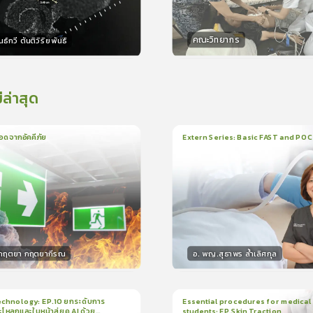
คณะวิทยากร
ธ์กวี ตันติวิริยพันธ์
กร
วิทยากร
15
คะแนน
15
คะแน
่ล่าสุด
อดจากอัคคีภัย
Extern Series: Basic FAST and PO
น
5นาที
1
บทเรียน
33นาที
ใบรั
5.0
(
1
ลำดับ
)
0.0
(
0
ลำดับ
)
.กฤตยา กฤตยากีรณ
อ. พญ.สุธาพร ล้ำเลิศกุล
กร
วิทยากร
15
คะแนน
30
คะแน
chnology: EP.10 ยกระดับการ
Essential procedures for medical
กะโหลกและใบหน้าสู่ยุค AI ด้วย
students: EP.Skin Traction