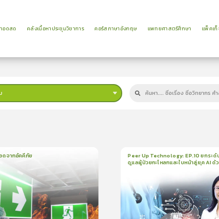
ยทอดสด
คลังเนื้อหาประชุมวิชาการ
คอร์สภาษาอังกฤษ
แพทยศาสตร์ศึกษา
แพ็คเก็
บ
ม
อดจากอัคคีภัย
Peer Up Technology: EP.10 ยกระดั
ดูแลผู้ป่วยกะโหลกและใบหน้าสู่ยุค AI ด้
น
5นาที
1
บทเรียน
21นาที
ใบรั
CranioTrack
5.0
(
1
ลำดับ
)
5.0
(
1
ลำดับ
)