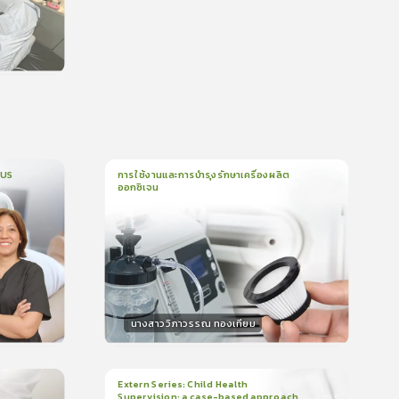
น
CUS
การใช้งานและการบำรุงรักษาเครื่องผลิต
ออกซิเจน
1
บทเรียน
5นาที
บรอง
ใบรับรอง
0.0
(
0
ลำดับ
)
นางสาววิภาวรรณ ทองเทียม
วิทยากร
น
15
คะแนน
Extern Series: Child Health
Supervision: a case-based approach