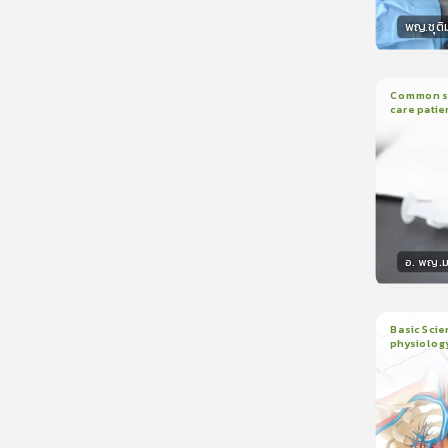
พญ.ชุติ
วิทยา
Common sed
care patie
2
บทเรี
อ. พญ.ม
วิทยา
Basic Scie
physiolog
6
บทเรี
ใบรับรอ