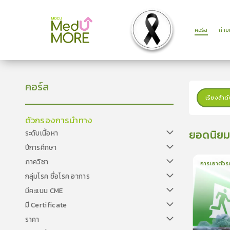
คอร์ส
ถ่า
คอร์ส
เรียงลำดั
ตัวกรองการนำทาง
ยอดนิย
ระดับเนื้อหา
ปีการศึกษา
ภาควิชา
การเอาตัวร
กลุ่มโรค ชื่อโรค อาการ
1
บทเรีย
มีคะแนน CME
มี Certificate
ราคา