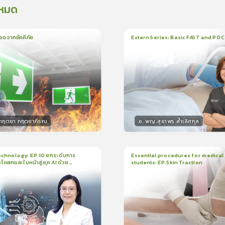
งหมด
อดจากอัคคีภัย
Extern Series: Basic FAST and PO
น
5นาที
1
บทเรียน
33นาที
ใบรั
5.0
(
1
ลำดับ
)
0.0
(
0
ลำดับ
)
.กฤตยา กฤตยากีรณ
อ. พญ.สุธาพร ล้ำเลิศกุล
กร
วิทยากร
15
คะแนน
30
คะแน
chnology: EP.10 ยกระดับการ
Essential procedures for medical
กะโหลกและใบหน้าสู่ยุค AI ด้วย
students: EP.Skin Traction
น
21นาที
2
บทเรียน
13นาที
ใบรับรอง
ใบรั
ck
5.0
(
1
ลำดับ
)
0.0
(
0
ลำดับ
)