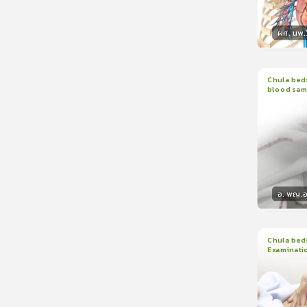
ผศ. นพ.ว
วิทยา
Chula beds
blood sam
1
บทเรีย
อ. พญ.อน
วิทยา
Chula beds
Examinati
1
บทเรีย
ใบรับรอ