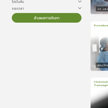
โปรโมชั่น
ระยะเวลา
รศ. นพ
ล้างผลการค้นหา
วิทยา
Procedural
22
บทเร
ใบรับรอ
คณะวิท
วิทยา
Chula beds
Transvagin
1
บทเรีย