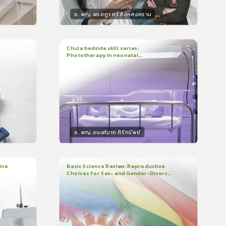
อ. พญ.พรชฎา ศรีสิงหสงคราม
วิทยากร
น
30
คะแนน
Chula bedside skill series:
Phototherapy in neonatal
1
บทเรียน
7นาที
บรอง
ใบรับรอง
hyperbilirubinemia
0.0
(
0
ลำดับ
)
อ. พญ.อนงค์นาถ ศิริทรัพย์
วิทยากร
น
15
คะแนน
ine
Basic Science Review: Reproductive
Choices for Sex- and Gender-Diverse
3
บทเรียน
1ชั่วโมง:29นาที
People
ใบรับรอง
0.0
(
0
ลำดับ
)