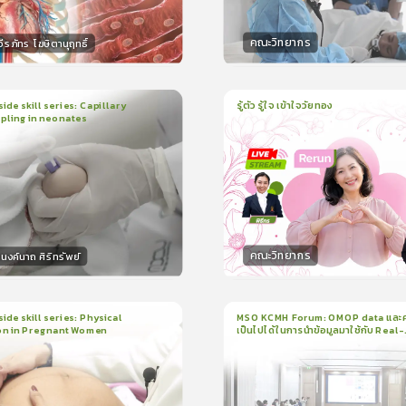
คณะวิทยากร
ีรภัทร โฆษิตานุฤทธิ์
กร
วิทยากร
50
คะแนน
50
คะแน
ide skill series: Capillary
รู้ตัว รู้ใจ เข้าใจวัยทอง
pling in neonates
1
บทเรียน
1ชั่วโมง:3นาที
น
5นาที
ใบรับรอง
ใบรับรอง
0.0
(
0
ลำดับ
)
0.0
(
0
ลำดับ
)
คณะวิทยากร
งค์นาถ ศิริทรัพย์
กร
วิทยากร
15
คะแนน
50
คะแน
ide skill series: Physical
MSO KCMH Forum: OMOP data และ
on in Pregnant Women
เป็นไปได้ในการนำข้อมูลมาใช้กับ Real-
น
7นาที
1
บทเรียน
1ชั่วโมง:1นาที
world research
199
ง
ใบรับรอง
3.5
(
1
ลำดับ
)
0.0
(
0
ลำดับ
)