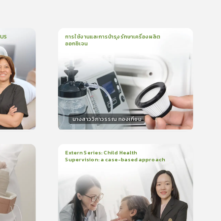
CUS
การใช้งานและการบำรุงรักษาเครื่องผลิต
ออกซิเจน
1
บทเรียน
5นาที
บรอง
ใบรับรอง
0.0
(
0
ลำดับ
)
นางสาววิภาวรรณ ทองเทียม
วิทยากร
น
15
คะแนน
Extern Series: Child Health
Supervision: a case-based approach
2
บทเรียน
48นาที
บรอง
ใบรับรอง
0.0
(
0
ลำดับ
)