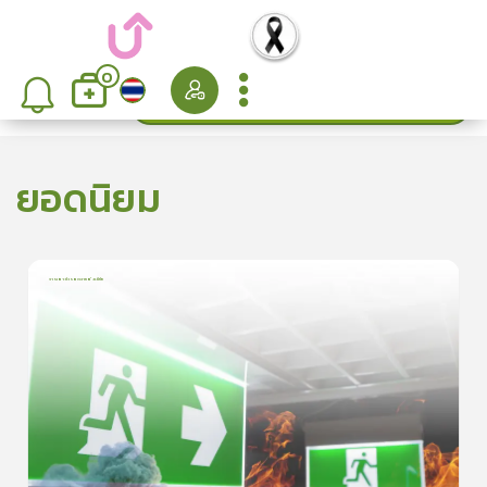
0
ค้นหา
เรียงลำดับ
ยอดนิยม
การเอาตัวรอดจากอัคคีภัย
1
บทเรียน
5นาที
5.0
(
1
ลำดับ
)
5
ดูรายละเอียดเพิ่มเติม