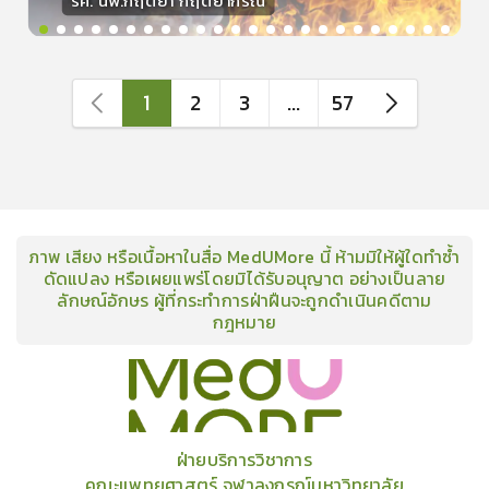
รศ. นพ.กฤตยา กฤตยากีรณ
วิทยากร
15
คะแนน
1
2
3
...
57
ภาพ เสียง หรือเนื้อหาในสื่อ MedUMore นี้ ห้ามมิให้ผู้ใดทำซ้ำ
ดัดแปลง หรือเผยแพร่โดยมิได้รับอนุญาต อย่างเป็นลาย
ลักษณ์อักษร ผู้ที่กระทำการฝ่าฝืนจะถูกดำเนินคดีตาม
กฎหมาย
คอร์ส
คลังเนื้อหาประชุมวิชาการ
ข่าวสาร
อินโฟกราฟิก
แพ็คเก็จ
เกี่ยวกับเรา
ฝ่ายบริการวิชาการ
คณะแพทยศาสตร์ จุฬาลงกรณ์มหาวิทยาลัย