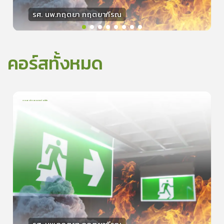
รศ. นพ.กฤตยา กฤตยากีรณ
วิทยากร
15
คะแนน
คอร์สทั้งหมด
การเอาตัวรอดจากอัคคีภัย
1
บทเรียน
5นาที
5.0
(
1
ลำดับ
)
0
ดูรายละเอียดเพิ่มเติม