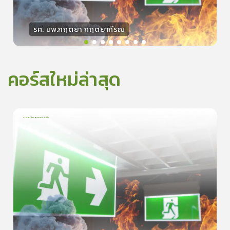
รศ. นพ.กฤตยา กฤตยากีรณ
วิทยากร
15
คะแนน
คอร์สใหม่ล่าสุด
การเอาตัวรอดจากอัคคีภัย
1
บทเรียน
5นาที
5.0
(
1
ลำดับ
)
0
ดูรายละเอียดเพิ่มเติม