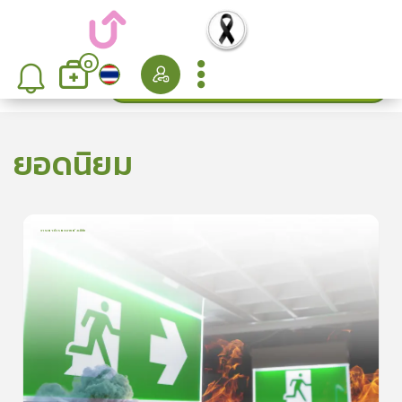
0
ค้นหา
เรียงลำดับ
ยอดนิยม
การเอาตัวรอดจากอัคคีภัย
1
บทเรียน
5นาที
5.0
(
1
ลำดับ
)
5
ดูรายละเอียดเพิ่มเติม