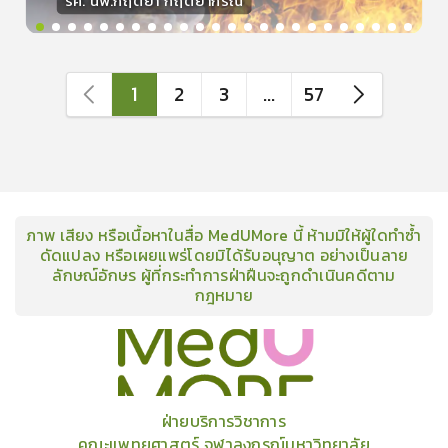
รศ. นพ.กฤตยา กฤตยากีรณ
วิทยากร
15
คะแนน
1
2
3
...
57
ภาพ เสียง หรือเนื้อหาในสื่อ MedUMore นี้ ห้ามมิให้ผู้ใดทำซ้ำ
ดัดแปลง หรือเผยแพร่โดยมิได้รับอนุญาต อย่างเป็นลาย
ลักษณ์อักษร ผู้ที่กระทำการฝ่าฝืนจะถูกดำเนินคดีตาม
กฎหมาย
คอร์ส
คลังเนื้อหาประชุมวิชาการ
ข่าวสาร
อินโฟกราฟิก
แพ็คเก็จ
เกี่ยวกับเรา
ฝ่ายบริการวิชาการ
คณะแพทยศาสตร์ จุฬาลงกรณ์มหาวิทยาลัย