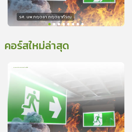
รศ. นพ.กฤตยา กฤตยากีรณ
วิทยากร
15
คะแนน
คอร์สใหม่ล่าสุด
การเอาตัวรอดจากอัคคีภัย
1
บทเรียน
5นาที
5.0
(
1
ลำดับ
)
0
ดูรายละเอียดเพิ่มเติม