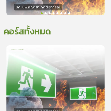
รศ. นพ.กฤตยา กฤตยากีรณ
วิทยากร
15
คะแนน
คอร์สทั้งหมด
การเอาตัวรอดจากอัคคีภัย
1
บทเรียน
5นาที
5.0
(
1
ลำดับ
)
0
ดูรายละเอียดเพิ่มเติม