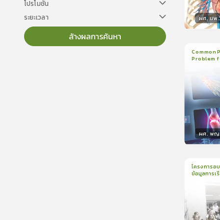
โปรโมชั่น
ระยะเวลา
ผศ. นพ.ว
ล้างผลการค้นหา
วิทยา
Common Pe
Problem f
3
บทเรี
ใบรับรอ
ผศ. พญ.ป
วิทยา
โครงการอบร
ข้อมูลการเรี
1
บทเรีย
Assessmen
ALPs) ปีกา
ใบรับรอ