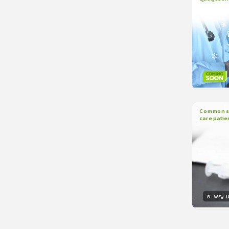
1
บทเรีย
CranioTra
วิทยา
Common sed
care patie
2
บทเรี
อ. พญ.ม
วิทยา