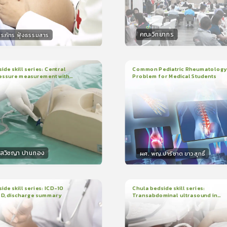
คณะวิทยากร
ิรภัทร ฟุ้งธรรมสาร
กร
วิทยากร
15
คะแนน
50
คะแน
ide skill series: Central
Common Pediatric Rheumatology
essure measurement with
Problem for Medical Students
3
บทเรียน
1ชั่วโมง:29นาที
น
7นาที
ใบรับรอง
r/ruler
ใบรับรอง
0.0
(
0
ลำดับ
)
5.0
(
1
ลำดับ
)
โสวิชญา ปานทอง
ผศ. พญ.ปาริชาต ขาวสุทธิ์
กร
วิทยากร
15
คะแนน
50
คะแนน
ide skill series: ICD-10
Chula bedside skill series:
PD, discharge summary
Transabdominal ultrasound in
น
30นาที
2
บทเรียน
45นาที
pregnant women
ง
ใบรับรอง
0.0
(
0
ลำดับ
)
0.0
(
0
ลำดับ
)