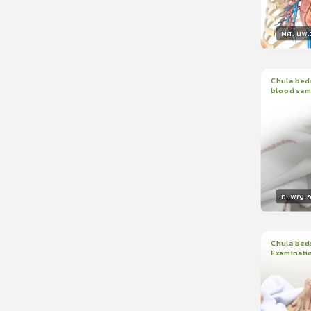
ผศ. นพ.ว
วิทยา
Chula beds
blood sam
1
บทเรีย
อ. พญ.อน
วิทยา
Chula beds
Examinati
1
บทเรีย
ใบรับรอ