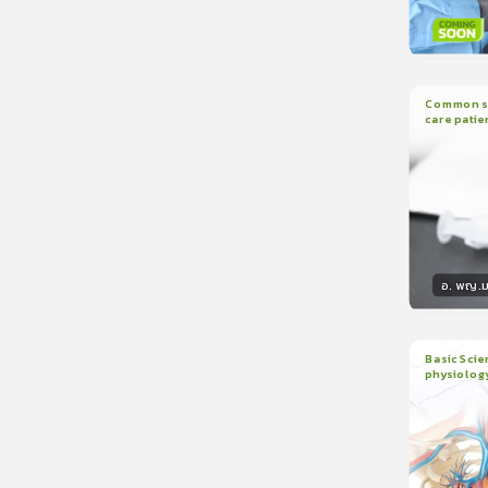
วิทยา
Common sed
care patie
2
บทเรี
อ. พญ.ม
วิทยา
Basic Scie
physiolog
6
บทเรี
ใบรับรอ