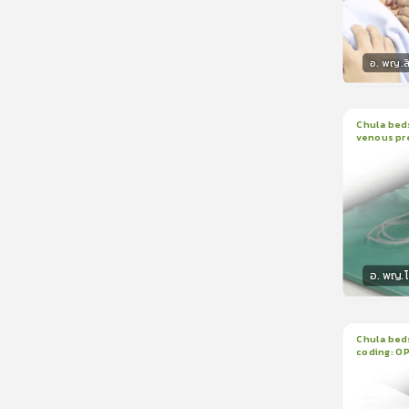
อ. พญ.ส
วิทยา
Chula beds
venous pr
1
บทเรีย
manomete
อ. พญ.
วิทยา
Chula beds
coding: O
1
บทเรีย
ใบรับรอ