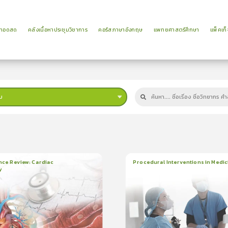
ยทอดสด
คลังเนื้อหาประชุมวิชาการ
คอร์สภาษาอังกฤษ
แพทยศาสตร์ศึกษา
แพ็คเก็
บ
ม
nce Review: Cardiac
Procedural Interventions in Medic
y
ยน
3ชั่วโมง:25นาที
22
บทเรียน
6ชั่วโมง:52นาที
ง
ใบรับรอง
5.0
(
2
ลำดับ
)
5.0
(
1
ลำดับ
)