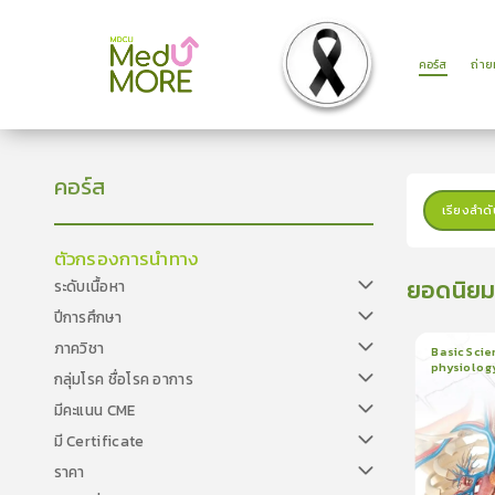
คอร์ส
ถ่า
คอร์ส
เรียงลำดั
ตัวกรองการนำทาง
ยอดนิย
ระดับเนื้อหา
ปีการศึกษา
ภาควิชา
Basic Scie
physiolog
กลุ่มโรค ชื่อโรค อาการ
6
บทเรี
ใบรับรอ
มีคะแนน CME
มี Certificate
ราคา