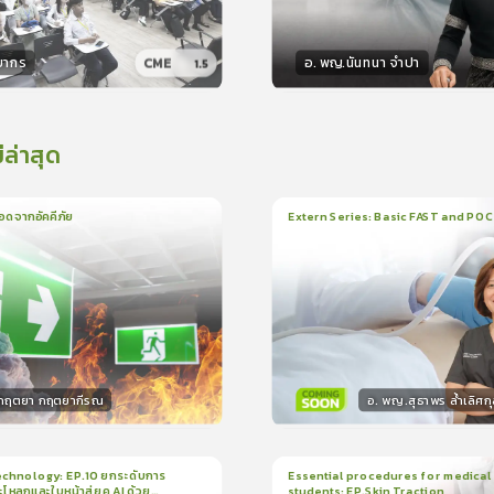
ยากร
อ. พญ.นันทนา จำปา
CME
1.5
กร
วิทยากร
50
คะแนน
15
คะแน
่ล่าสุด
อดจากอัคคีภัย
Extern Series: Basic FAST and PO
น
5นาที
1
บทเรียน
33นาที
ใบรั
0.0
(
0
ลำดับ
)
0.0
(
0
ลำดับ
)
.กฤตยา กฤตยากีรณ
อ. พญ.สุธาพร ล้ำเลิศกุ
กร
วิทยากร
15
คะแนน
30
คะแน
chnology: EP.10 ยกระดับการ
Essential procedures for medical
กะโหลกและใบหน้าสู่ยุค AI ด้วย
students: EP.Skin Traction