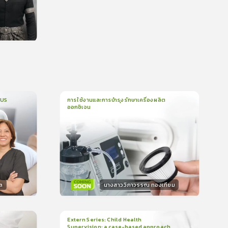
น
CUS
การใช้งานและการบำรุงรักษาเครื่องผลิต
ออกซิเจน
1
บทเรียน
5นาที
บรอง
ใบรับรอง
0.0
(
0
ลำดับ
)
ล
นางสาววิภาวรรณ ทองเทียม
วิทยากร
น
15
คะแนน
Extern Series: Child Health
Supervision: a case-based approach