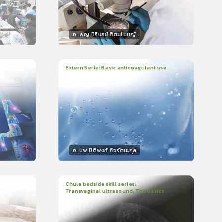
อ. พญ.นิรินธน์ ศีตมโนชญ์
วิทยากร
น
15
คะแนน
Extern Serie: Basic anticoagulant use
1
บทเรียน
26นาที
ใบรับรอง
399
0.0
(
0
ลำดับ
)
อ. นพ.ปิติพงศ์ กิจรัตนะกุล
วิทยากร
15
คะแนน
Chula bedside skill series:
Transvaginal ultrasound: The basics
1
บทเรียน
23นาที
ใบรับรอง
5.0
(
1
ลำดับ
)