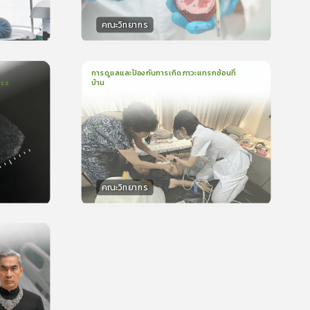
คณะวิทยากร
วิทยากร
น
50
คะแนน
การดูแลและป้องกันการเกิดภาวะแทรกซ้อนที่
ics
บ้าน
1
บทเรียน
16นาที
บรอง
ใบรับรอง
5.0
(
1
ลำดับ
)
คณะวิทยากร
วิทยากร
น
15
คะแนน
บรอง