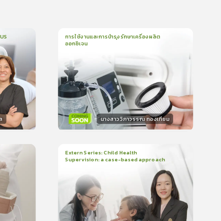
CUS
การใช้งานและการบำรุงรักษาเครื่องผลิต
ออกซิเจน
1
บทเรียน
5นาที
บรอง
ใบรับรอง
0.0
(
0
ลำดับ
)
ล
นางสาววิภาวรรณ ทองเทียม
วิทยากร
น
15
คะแนน
Extern Series: Child Health
Supervision: a case-based approach
2
บทเรียน
48นาที
บรอง
ใบรับรอง
0.0
(
0
ลำดับ
)