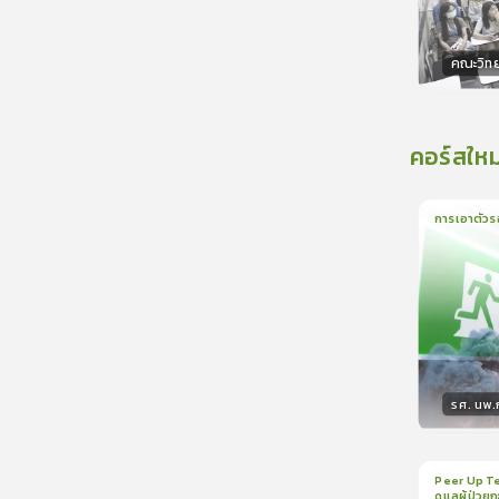
คณะวิท
วิทยา
คอร์สใหม
การเอาตัวร
1
บทเรีย
รศ. นพ
วิทยา
Peer Up Te
ดูแลผู้ป่วย