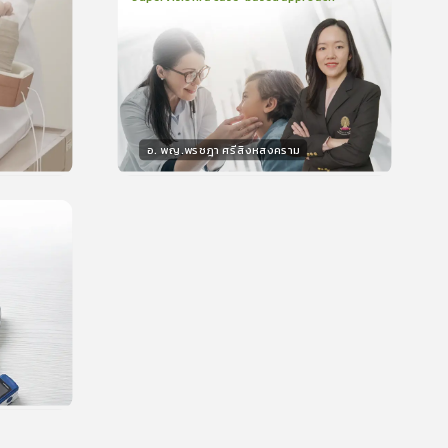
2
บทเรียน
48นาที
บรอง
ใบรับรอง
0.0
(
0
ลำดับ
)
อ. พญ.พรชฎา ศรีสิงหสงคราม
วิทยากร
น
30
คะแนน
บรอง
น