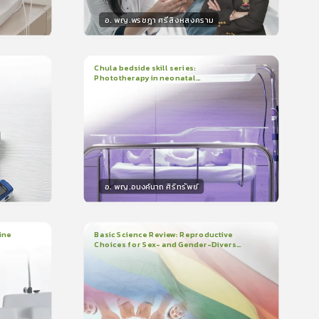
อ. พญ.พรชฎา ศรีสิงหสงคราม
วิทยากร
น
30
คะแนน
Chula bedside skill series:
Phototherapy in neonatal
1
บทเรียน
7นาที
บรอง
ใบรับรอง
hyperbilirubinemia
0.0
(
0
ลำดับ
)
อ. พญ.อนงค์นาถ ศิริทรัพย์
วิทยากร
น
15
คะแนน
ine
Basic Science Review: Reproductive
Choices for Sex- and Gender-Diverse
3
บทเรียน
1ชั่วโมง:29นาที
People
ใบรับรอง
0.0
(
0
ลำดับ
)