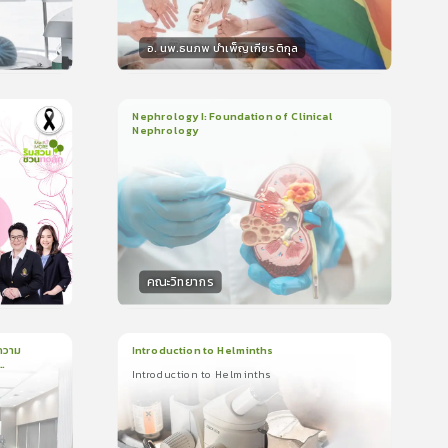
อ. นพ.ธนภพ บำเพ็ญเกียรติกุล
วิทยากร
น
50
คะแนน
Nephrology I: Foundation of Clinical
Nephrology
3
บทเรียน
2ชั่วโมง:14นาที
ใบรับรอง
5.0
(
1
ลำดับ
)
คณะวิทยากร
วิทยากร
น
50
คะแนน
ความ
Introduction to Helminths
Introduction to Helminths
1
บทเรียน
20นาที
ใบรับรอง
Introduction to Helminths
0.0
(
0
ลำดับ
)