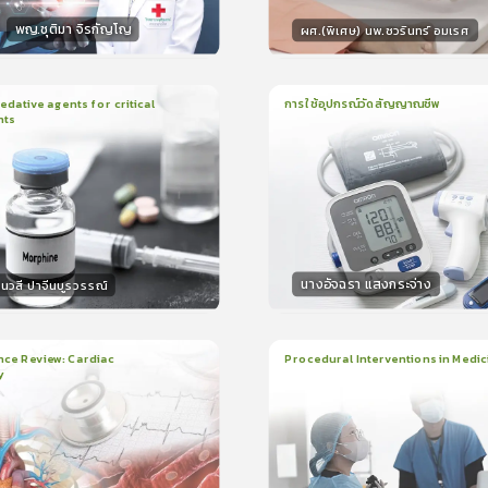
พญ.ชุติมา จิรกัญโญ
ผศ.(พิเศษ) นพ.ชวรินทร์ อมเรศ
กร
วิทยากร
15
คะแนน
15
คะแน
ative agents for critical
การใช้อุปกรณ์วัดสัญญาณชีพ
nts
ยน
41นาที
1
บทเรียน
14นาที
ใบรับรอง
ใบรั
0.0
(
0
ลำดับ
)
0.0
(
0
ลำดับ
)
นางอัจฉรา แสงกระจ่าง
นวสี ปาจีนบูรวรรณ์
กร
วิทยากร
30
คะแนน
15
คะแน
nce Review: Cardiac
Procedural Interventions in Medic
y
ยน
3ชั่วโมง:25นาที
22
บทเรียน
6ชั่วโมง:52นาที
ง
ใบรับรอง
5.0
(
2
ลำดับ
)
5.0
(
1
ลำดับ
)