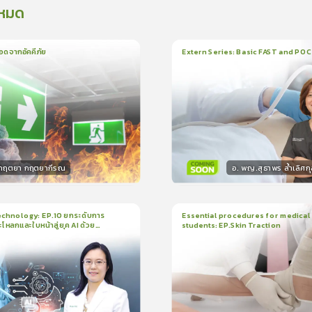
งหมด
อดจากอัคคีภัย
Extern Series: Basic FAST and PO
น
5นาที
1
บทเรียน
33นาที
ใบรั
0.0
(
0
ลำดับ
)
0.0
(
0
ลำดับ
)
.กฤตยา กฤตยากีรณ
อ. พญ.สุธาพร ล้ำเลิศกุ
กร
วิทยากร
15
คะแนน
30
คะแน
chnology: EP.10 ยกระดับการ
Essential procedures for medical
กะโหลกและใบหน้าสู่ยุค AI ด้วย
students: EP.Skin Traction
น
21นาที
2
บทเรียน
13นาที
ใบรับรอง
ใบรั
ck
0.0
(
0
ลำดับ
)
0.0
(
0
ลำดับ
)