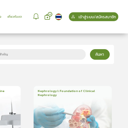
0
เข้าสู่ระบบ/สมัครสมาชิก
จ
เกี่ยวกับเรา
ค้นหา
ine
Nephrology I: Foundation of Clinical
Nephrology
3
บทเรียน
2ชั่วโมง:14นาที
ใบรับรอง
5.0
(
1
ลำดับ
)