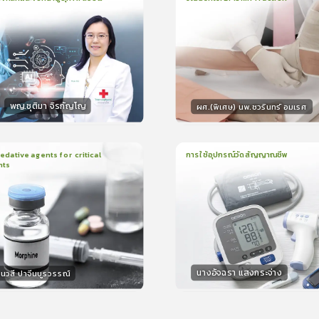
น
21นาที
2
บทเรียน
13นาที
ใบรับรอง
ใบรั
ck
0.0
(
0
ลำดับ
)
0.0
(
0
ลำดับ
)
พญ.ชุติมา จิรกัญโญ
ผศ.(พิเศษ) นพ.ชวรินทร์ อมเรศ
กร
วิทยากร
15
คะแนน
15
คะแน
ative agents for critical
การใช้อุปกรณ์วัดสัญญาณชีพ
nts
ยน
41นาที
1
บทเรียน
14นาที
ใบรับรอง
ใบรั
0.0
(
0
ลำดับ
)
0.0
(
0
ลำดับ
)
นางอัจฉรา แสงกระจ่าง
นวสี ปาจีนบูรวรรณ์
กร
วิทยากร
30
คะแนน
15
คะแน