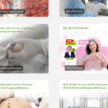
คณะวิทยากร
ีรภัทร โฆษิตานุฤทธิ์
กร
วิทยากร
50
คะแนน
50
คะแน
ide skill series: Capillary
รู้ตัว รู้ใจ เข้าใจวัยทอง
pling in neonates
1
บทเรียน
1ชั่วโมง:3นาที
น
5นาที
ใบรับรอง
ใบรับรอง
0.0
(
0
ลำดับ
)
0.0
(
0
ลำดับ
)
คณะวิทยากร
งค์นาถ ศิริทรัพย์
กร
วิทยากร
15
คะแนน
50
คะแน
ide skill series: Physical
MSO KCMH Forum: OMOP data และ
on in Pregnant Women
เป็นไปได้ในการนำข้อมูลมาใช้กับ Real-
น
7นาที
1
บทเรียน
1ชั่วโมง:1นาที
world research
199
ง
ใบรับรอง
3.5
(
1
ลำดับ
)
0.0
(
0
ลำดับ
)