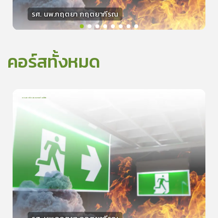
รศ. นพ.กฤตยา กฤตยากีรณ
วิทยากร
15
คะแนน
คอร์สทั้งหมด
การเอาตัวรอดจากอัคคีภัย
1
บทเรียน
5นาที
0.0
(
0
ลำดับ
)
0
ดูรายละเอียดเพิ่มเติม