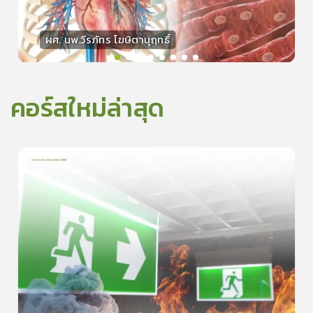
ผศ. นพ.วีรภัทร โฆษิตานุฤทธิ์
วิทยากร
50
คะแนน
คอร์สใหม่ล่าสุด
การเอาตัวรอดจากอัคคีภัย
1
บทเรียน
5นาที
0.0
(
0
ลำดับ
)
0
ดูรายละเอียดเพิ่มเติม