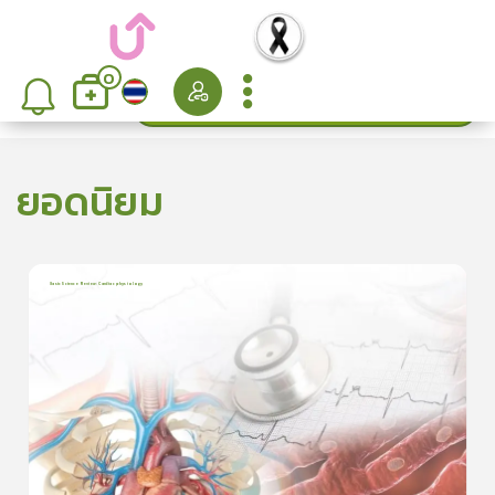
0
ค้นหา
เรียงลำดับ
ยอดนิยม
Basic Science Review: Cardiac physiology
6
บทเรียน
3ชั่วโมง:25นาที
ใบประกาศนียบัตร
5
5.0
(
2
ลำดับ
)
ดูรายละเอียดเพิ่มเติม