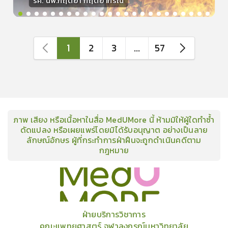
รศ. นพ.กฤตยา กฤตยากีรณ
วิทยากร
15
คะแนน
1
2
3
...
57
ภาพ เสียง หรือเนื้อหาในสื่อ MedUMore นี้ ห้ามมิให้ผู้ใดทำซ้ำ
ดัดแปลง หรือเผยแพร่โดยมิได้รับอนุญาต อย่างเป็นลาย
ลักษณ์อักษร ผู้ที่กระทำการฝ่าฝืนจะถูกดำเนินคดีตาม
กฎหมาย
คอร์ส
คลังเนื้อหาประชุมวิชาการ
ข่าวสาร
อินโฟกราฟิก
แพ็คเก็จ
เกี่ยวกับเรา
ฝ่ายบริการวิชาการ
คณะแพทยศาสตร์ จุฬาลงกรณ์มหาวิทยาลัย