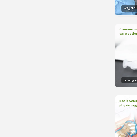
พญ.ชุติ
วิทยา
Common sed
care patie
2
บทเรี
อ. พญ.ม
วิทยา
Basic Scie
physiolog
6
บทเรี
ใบรับรอ