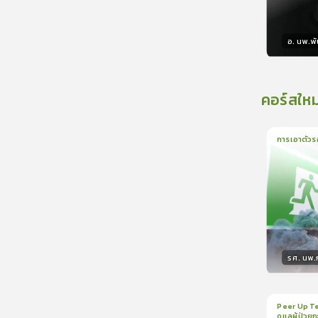
อ. นพ.พัน
วิทยา
คอร์สใหม
การเอาตัวร
1
บทเรีย
รศ. นพ
วิทยา
Peer Up Te
ดูแลผู้ป่วย