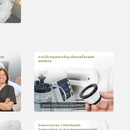
น
CUS
การใช้งานและการบำรุงรักษาเครื่องผลิต
ออกซิเจน
1
บทเรียน
5นาที
บรอง
ใบรับรอง
0.0
(
0
ลำดับ
)
นางสาววิภาวรรณ ทองเทียม
วิทยากร
น
15
คะแนน
Extern Series: Child Health
Supervision: a case-based approach