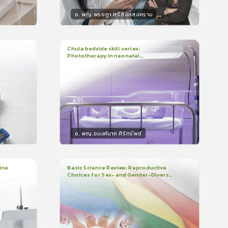
อ. พญ.พรชฎา ศรีสิงหสงคราม
วิทยากร
น
30
คะแนน
Chula bedside skill series:
Phototherapy in neonatal
1
บทเรียน
7นาที
บรอง
ใบรับรอง
hyperbilirubinemia
0.0
(
0
ลำดับ
)
อ. พญ.อนงค์นาถ ศิริทรัพย์
วิทยากร
น
15
คะแนน
ine
Basic Science Review: Reproductive
Choices for Sex- and Gender-Diverse
3
บทเรียน
1ชั่วโมง:29นาที
People
ใบรับรอง
0.0
(
0
ลำดับ
)