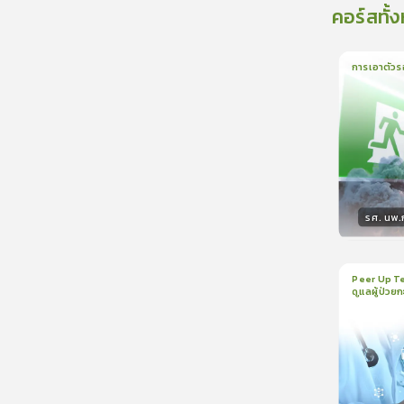
คอร์สทั้
การเอาตัวร
1
บทเรีย
รศ. นพ
วิทยา
Peer Up Te
ดูแลผู้ป่วย
1
บทเรีย
CranioTra