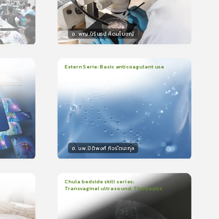
อ. พญ.นิรินธน์ ศีตมโนชญ์
วิทยากร
น
15
คะแนน
Extern Serie: Basic anticoagulant use
1
บทเรียน
26นาที
ใบรับรอง
399
0.0
(
0
ลำดับ
)
อ. นพ.ปิติพงศ์ กิจรัตนะกุล
วิทยากร
15
คะแนน
Chula bedside skill series:
Transvaginal ultrasound: The basics
1
บทเรียน
23นาที
ใบรับรอง
5.0
(
1
ลำดับ
)