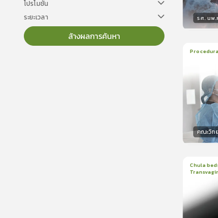
โปรโมชั่น
ระยะเวลา
รศ. นพ
ล้างผลการค้นหา
วิทยา
Procedural
22
บทเร
ใบรับรอ
คณะวิท
วิทยา
Chula beds
Transvagin
1
บทเรีย