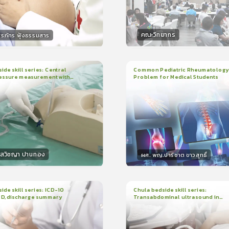
คณะวิทยากร
ิรภัทร ฟุ้งธรรมสาร
กร
วิทยากร
15
คะแนน
50
คะแน
ide skill series: Central
Common Pediatric Rheumatology
essure measurement with
Problem for Medical Students
3
บทเรียน
1ชั่วโมง:29นาที
น
7นาที
ใบรับรอง
r/ruler
ใบรับรอง
0.0
(
0
ลำดับ
)
5.0
(
1
ลำดับ
)
โสวิชญา ปานทอง
ผศ. พญ.ปาริชาต ขาวสุทธิ์
กร
วิทยากร
15
คะแนน
50
คะแนน
ide skill series: ICD-10
Chula bedside skill series:
PD, discharge summary
Transabdominal ultrasound in
น
30นาที
2
บทเรียน
45นาที
pregnant women
ง
ใบรับรอง
0.0
(
0
ลำดับ
)
0.0
(
0
ลำดับ
)