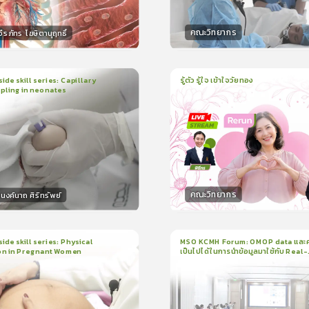
คณะวิทยากร
ีรภัทร โฆษิตานุฤทธิ์
กร
วิทยากร
50
คะแนน
50
คะแน
ide skill series: Capillary
รู้ตัว รู้ใจ เข้าใจวัยทอง
pling in neonates
1
บทเรียน
1ชั่วโมง:3นาที
น
5นาที
ใบรับรอง
ใบรับรอง
0.0
(
0
ลำดับ
)
0.0
(
0
ลำดับ
)
คณะวิทยากร
งค์นาถ ศิริทรัพย์
กร
วิทยากร
15
คะแนน
50
คะแน
ide skill series: Physical
MSO KCMH Forum: OMOP data และ
on in Pregnant Women
เป็นไปได้ในการนำข้อมูลมาใช้กับ Real-
น
7นาที
1
บทเรียน
1ชั่วโมง:1นาที
world research
199
ง
ใบรับรอง
3.5
(
1
ลำดับ
)
0.0
(
0
ลำดับ
)