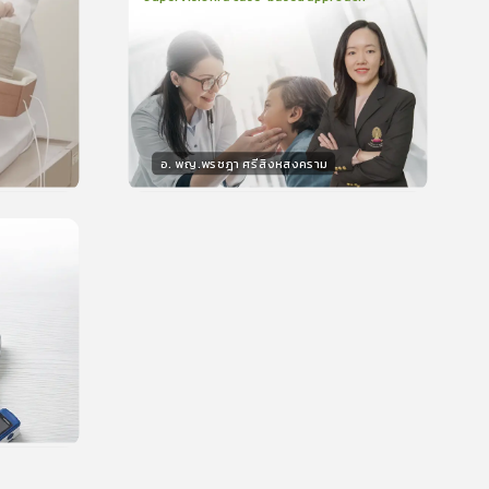
2
บทเรียน
48นาที
บรอง
ใบรับรอง
0.0
(
0
ลำดับ
)
อ. พญ.พรชฎา ศรีสิงหสงคราม
วิทยากร
น
30
คะแนน
บรอง
น