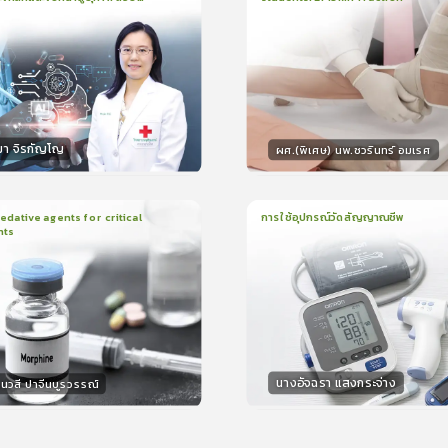
น
21นาที
2
บทเรียน
13นาที
ใบรับรอง
ใบรั
ck
5.0
(
1
ลำดับ
)
0.0
(
0
ลำดับ
)
มา จิรกัญโญ
ผศ.(พิเศษ) นพ.ชวรินทร์ อมเรศ
กร
วิทยากร
15
คะแนน
15
คะแน
ative agents for critical
การใช้อุปกรณ์วัดสัญญาณชีพ
nts
ยน
41นาที
1
บทเรียน
14นาที
ใบรับรอง
ใบรั
0.0
(
0
ลำดับ
)
0.0
(
0
ลำดับ
)
นางอัจฉรา แสงกระจ่าง
นวสี ปาจีนบูรวรรณ์
กร
วิทยากร
30
คะแนน
15
คะแน