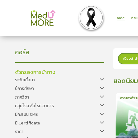
คอร์ส
ถ่า
คอร์ส
เรียงลำดั
ตัวกรองการนำทาง
ยอดนิย
ระดับเนื้อหา
ปีการศึกษา
ภาควิชา
การเอาตัวร
กลุ่มโรค ชื่อโรค อาการ
1
บทเรีย
มีคะแนน CME
มี Certificate
ราคา