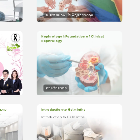
อ. นพ.ธนภพ บำเพ็ญเกียรติกุล
วิทยากร
น
50
คะแนน
Nephrology I: Foundation of Clinical
Nephrology
3
บทเรียน
2ชั่วโมง:14นาที
ใบรับรอง
5.0
(
1
ลำดับ
)
คณะวิทยากร
วิทยากร
น
50
คะแนน
ความ
Introduction to Helminths
Introduction to Helminths
1
บทเรียน
20นาที
ใบรับรอง
Introduction to Helminths
0.0
(
0
ลำดับ
)