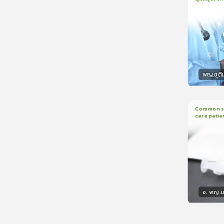
1
บทเรีย
CranioTra
พญ.ชุติ
วิทยา
Common sed
care patie
2
บทเรี
อ. พญ.ม
วิทยา