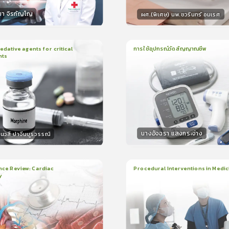
มา จิรกัญโญ
ผศ.(พิเศษ) นพ.ชวรินทร์ อมเรศ
กร
วิทยากร
15
คะแนน
15
คะแน
ative agents for critical
การใช้อุปกรณ์วัดสัญญาณชีพ
nts
ยน
41นาที
1
บทเรียน
14นาที
ใบรับรอง
ใบรั
0.0
(
0
ลำดับ
)
0.0
(
0
ลำดับ
)
นางอัจฉรา แสงกระจ่าง
นวสี ปาจีนบูรวรรณ์
กร
วิทยากร
30
คะแนน
15
คะแน
nce Review: Cardiac
Procedural Interventions in Medic
y
ยน
3ชั่วโมง:25นาที
22
บทเรียน
6ชั่วโมง:52นาที
ง
ใบรับรอง
5.0
(
2
ลำดับ
)
5.0
(
1
ลำดับ
)