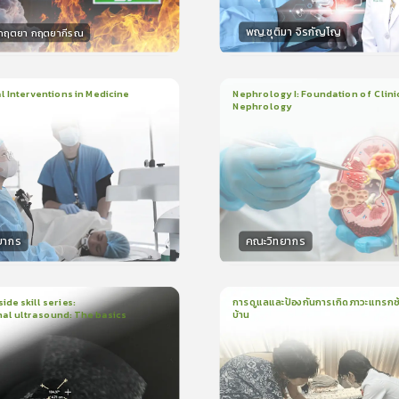
พญ.ชุติมา จิรกัญโญ
.กฤตยา กฤตยากีรณ
กร
วิทยากร
15
คะแนน
15
คะแน
 Interventions in Medicine
Nephrology I: Foundation of Clini
Nephrology
ียน
6ชั่วโมง:52นาที
3
บทเรียน
2ชั่วโมง:14นาที
ง
ใบรับรอง
5.0
(
1
ลำดับ
)
5.0
(
1
ลำดับ
)
ยากร
คณะวิทยากร
กร
วิทยากร
50
คะแนน
50
คะแน
ide skill series:
การดูแลและป้องกันการเกิดภาวะแทรกซ้
al ultrasound: The basics
บ้าน
น
23นาที
1
บทเรียน
16นาที
ใบรับรอง
ใบรั
5.0
(
1
ลำดับ
)
5.0
(
1
ลำดับ
)