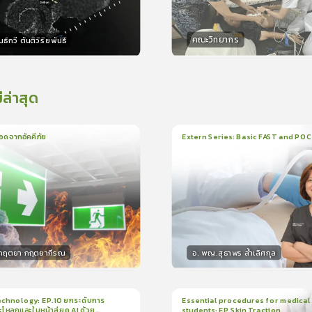
คณะวิทยากร
ธ์กวี ตันติวิริยพันธ์
กร
วิทยากร
15
คะแนน
15
คะแน
่ล่าสุด
อดจากอัคคีภัย
Extern Series: Basic FAST and PO
น
5นาที
1
บทเรียน
33นาที
ใบรั
5.0
(
1
ลำดับ
)
0.0
(
0
ลำดับ
)
.กฤตยา กฤตยากีรณ
อ. พญ.สุธาพร ล้ำเลิศกุล
กร
วิทยากร
15
คะแนน
30
คะแน
chnology: EP.10 ยกระดับการ
Essential procedures for medical
กะโหลกและใบหน้าสู่ยุค AI ด้วย
students: EP.Skin Traction