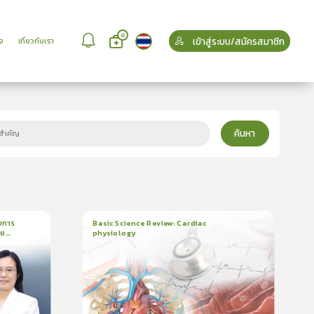
0
เข้าสู่ระบบ/สมัครสมาชิก
จ
เกี่ยวกับเรา
ค้นหา
บการ
Basic Science Review: Cardiac
วย
physiology
6
บทเรียน
3ชั่วโมง:25นาที
บรอง
ใบรับรอง
5.0
(
2
ลำดับ
)