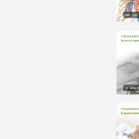
ผศ. นพ.ว
วิทยา
Chula beds
blood sam
1
บทเรีย
อ. พญ.อน
วิทยา
Chula beds
Examinati
1
บทเรีย
ใบรับรอ