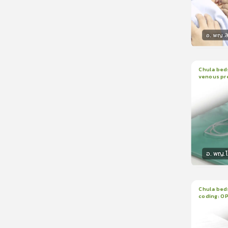
อ. พญ.ส
วิทยา
Chula beds
venous pr
1
บทเรีย
manomete
อ. พญ.
วิทยา
Chula beds
coding: O
1
บทเรีย
ใบรับรอ