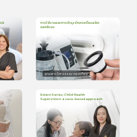
CUS
การใช้งานและการบำรุงรักษาเครื่องผลิต
ออกซิเจน
1
บทเรียน
5นาที
บรอง
ใบรับรอง
0.0
(
0
ลำดับ
)
นางสาววิภาวรรณ ทองเทียม
วิทยากร
น
15
คะแนน
Extern Series: Child Health
Supervision: a case-based approach
2
บทเรียน
48นาที
บรอง
ใบรับรอง
0.0
(
0
ลำดับ
)