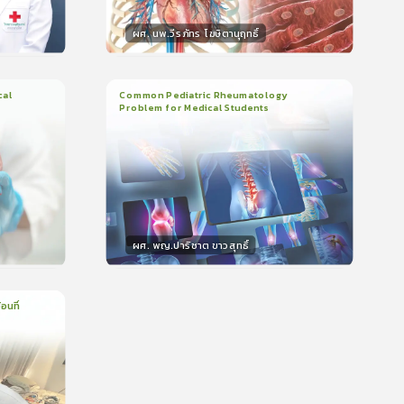
ผศ. นพ.วีรภัทร โฆษิตานุฤทธิ์
วิทยากร
น
50
คะแนน
cal
Common Pediatric Rheumatology
Problem for Medical Students
3
บทเรียน
1ชั่วโมง:29นาที
399
ใบรับรอง
5.0
(
1
ลำดับ
)
ผศ. พญ.ปาริชาต ขาวสุทธิ์
วิทยากร
น
50
คะแนน
อนที่
บรอง