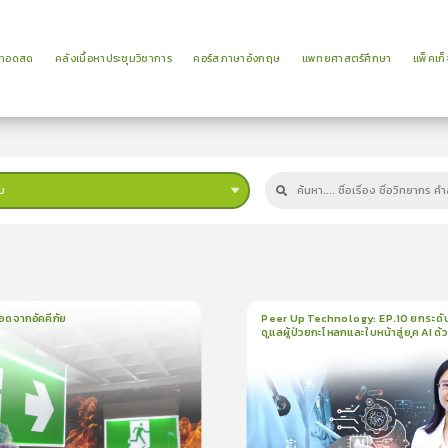
ยทอดสด
คลังเนื้อหาประชุมวิชาการ
คอร์สภาษาอังกฤษ
แพทยศาสตร์ศึกษา
แพ็คเก็
บ
ม
อดจากอัคคีภัย
Peer Up Technology: EP.10 ยกระดั
ดูแลผู้ป่วยกะโหลกและใบหน้าสู่ยุค AI ด้
น
5นาที
1
บทเรียน
21นาที
ใบรั
CranioTrack
5.0
(
1
ลำดับ
)
5.0
(
1
ลำดับ
)