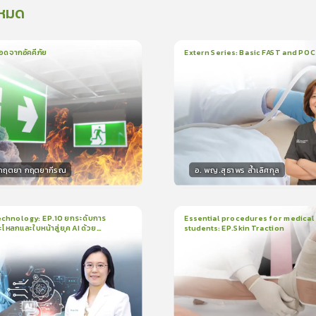
งหมด
อดจากอัคคีภัย
Extern Series: Basic FAST and PO
น
5นาที
1
บทเรียน
33นาที
ใบรั
5.0
(
1
ลำดับ
)
0.0
(
0
ลำดับ
)
.กฤตยา กฤตยากีรณ
อ. พญ.สุธาพร ล้ำเลิศกุล
กร
วิทยากร
15
คะแนน
30
คะแน
chnology: EP.10 ยกระดับการ
Essential procedures for medical
กะโหลกและใบหน้าสู่ยุค AI ด้วย
students: EP.Skin Traction
น
21นาที
2
บทเรียน
13นาที
ใบรับรอง
ใบรั
ck
5.0
(
1
ลำดับ
)
0.0
(
0
ลำดับ
)