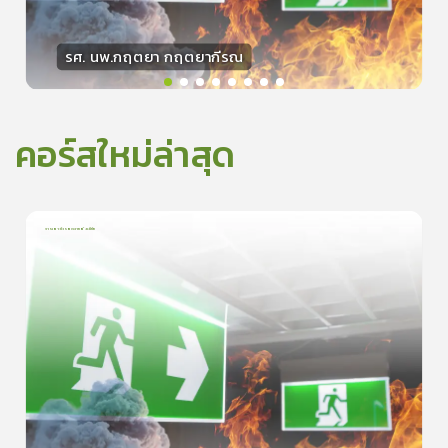
รศ. นพ.กฤตยา กฤตยากีรณ
วิทยากร
15
คะแนน
คอร์สใหม่ล่าสุด
การเอาตัวรอดจากอัคคีภัย
1
บทเรียน
5นาที
5.0
(
1
ลำดับ
)
0
ดูรายละเอียดเพิ่มเติม