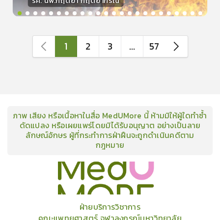
รศ. นพ.กฤตยา กฤตยากีรณ
วิทยากร
15
คะแนน
1
2
3
...
57
ภาพ เสียง หรือเนื้อหาในสื่อ MedUMore นี้ ห้ามมิให้ผู้ใดทำซ้ำ
ดัดแปลง หรือเผยแพร่โดยมิได้รับอนุญาต อย่างเป็นลาย
ลักษณ์อักษร ผู้ที่กระทำการฝ่าฝืนจะถูกดำเนินคดีตาม
กฎหมาย
คอร์ส
คลังเนื้อหาประชุมวิชาการ
ข่าวสาร
อินโฟกราฟิก
แพ็คเก็จ
เกี่ยวกับเรา
ฝ่ายบริการวิชาการ
คณะแพทยศาสตร์ จุฬาลงกรณ์มหาวิทยาลัย