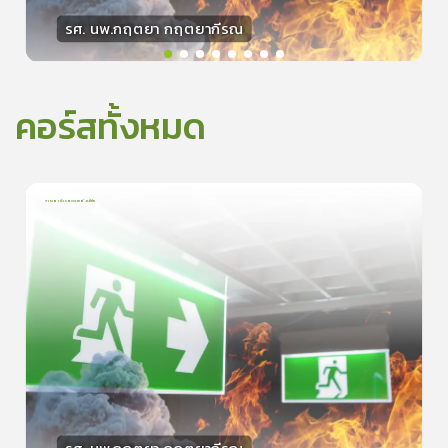
รศ. นพ.กฤตยา กฤตยากีรณ
วิทยากร
15
คะแนน
คอร์สทั้งหมด
การเอาตัวรอดจากอัคคีภัย
1
บทเรียน
5นาที
5.0
(
1
ลำดับ
)
0
ดูรายละเอียดเพิ่มเติม