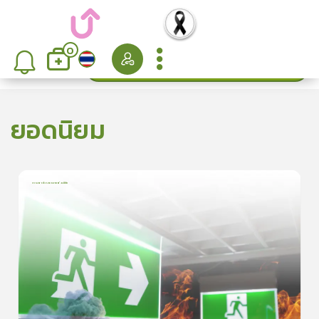
0
ค้นหา
เรียงลำดับ
ยอดนิยม
การเอาตัวรอดจากอัคคีภัย
1
บทเรียน
5นาที
5.0
(
1
ลำดับ
)
5
ดูรายละเอียดเพิ่มเติม