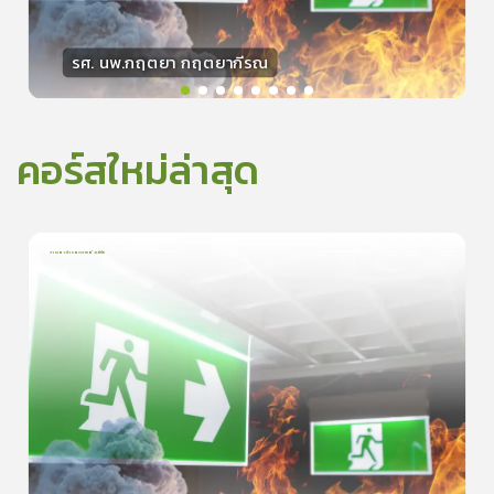
รศ. นพ.กฤตยา กฤตยากีรณ
วิทยากร
15
คะแนน
คอร์สใหม่ล่าสุด
การเอาตัวรอดจากอัคคีภัย
1
บทเรียน
5นาที
5.0
(
1
ลำดับ
)
0
ดูรายละเอียดเพิ่มเติม