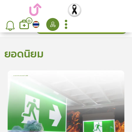
0
ค้นหา
เรียงลำดับ
ยอดนิยม
การเอาตัวรอดจากอัคคีภัย
1
บทเรียน
5นาที
5.0
(
1
ลำดับ
)
5
ดูรายละเอียดเพิ่มเติม