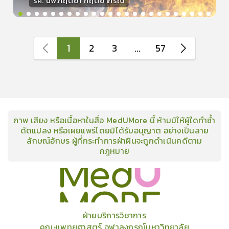
รศ. นพ.กฤตยา กฤตยากีรณ
วิทยากร
15
คะแนน
1
2
3
...
57
ภาพ เสียง หรือเนื้อหาในสื่อ MedUMore นี้ ห้ามมิให้ผู้ใดทำซ้ำ
ดัดแปลง หรือเผยแพร่โดยมิได้รับอนุญาต อย่างเป็นลาย
ลักษณ์อักษร ผู้ที่กระทำการฝ่าฝืนจะถูกดำเนินคดีตาม
กฎหมาย
คอร์ส
คลังเนื้อหาประชุมวิชาการ
ข่าวสาร
อินโฟกราฟิก
แพ็คเก็จ
เกี่ยวกับเรา
ฝ่ายบริการวิชาการ
คณะแพทยศาสตร์ จุฬาลงกรณ์มหาวิทยาลัย