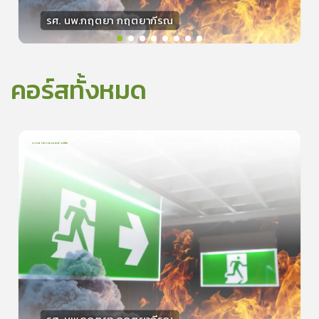
รศ. นพ.กฤตยา กฤตยากีรณ
วิทยากร
15
คะแนน
คอร์สทั้งหมด
การเอาตัวรอดจากอัคคีภัย
1
บทเรียน
5นาที
5.0
(
1
ลำดับ
)
0
ดูรายละเอียดเพิ่มเติม