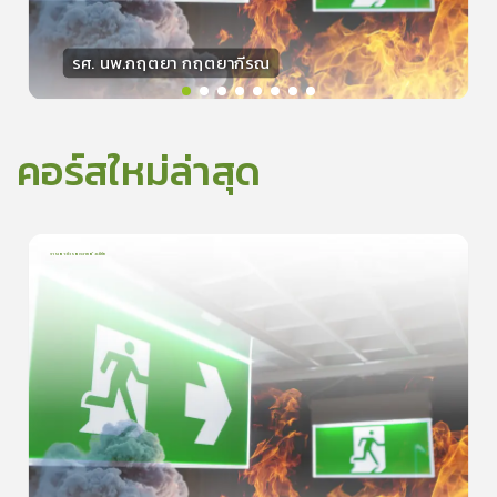
รศ. นพ.กฤตยา กฤตยากีรณ
วิทยากร
15
คะแนน
คอร์สใหม่ล่าสุด
การเอาตัวรอดจากอัคคีภัย
1
บทเรียน
5นาที
5.0
(
1
ลำดับ
)
0
ดูรายละเอียดเพิ่มเติม