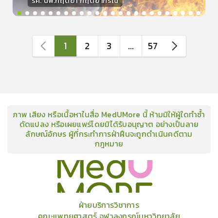
รศ. นพ.กฤตยา กฤตยากีรณ
วิทยากร
15
คะแนน
1
2
3
...
57
ภาพ เสียง หรือเนื้อหาในสื่อ MedUMore นี้ ห้ามมิให้ผู้ใดทำซ้ำ
ดัดแปลง หรือเผยแพร่โดยมิได้รับอนุญาต อย่างเป็นลาย
ลักษณ์อักษร ผู้ที่กระทำการฝ่าฝืนจะถูกดำเนินคดีตาม
กฎหมาย
คอร์ส
คลังเนื้อหาประชุมวิชาการ
ข่าวสาร
อินโฟกราฟิก
แพ็คเก็จ
เกี่ยวกับเรา
ฝ่ายบริการวิชาการ
คณะแพทยศาสตร์ จุฬาลงกรณ์มหาวิทยาลัย