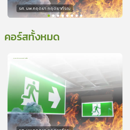
รศ. นพ.กฤตยา กฤตยากีรณ
วิทยากร
15
คะแนน
คอร์สทั้งหมด
การเอาตัวรอดจากอัคคีภัย
1
บทเรียน
5นาที
5.0
(
1
ลำดับ
)
0
ดูรายละเอียดเพิ่มเติม