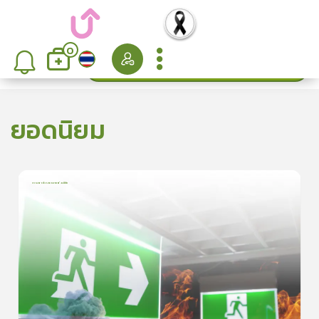
0
ค้นหา
เรียงลำดับ
ยอดนิยม
การเอาตัวรอดจากอัคคีภัย
1
บทเรียน
5นาที
5.0
(
1
ลำดับ
)
5
ดูรายละเอียดเพิ่มเติม