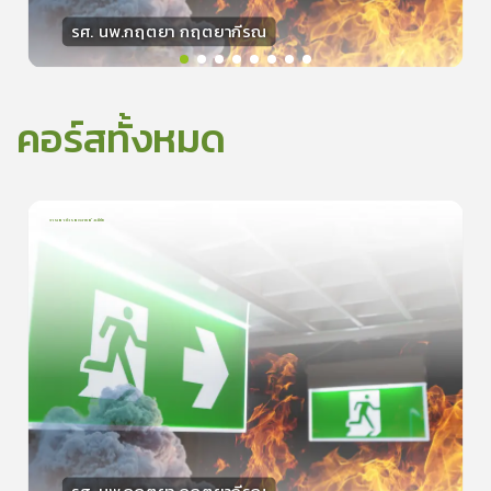
รศ. นพ.กฤตยา กฤตยากีรณ
วิทยากร
15
คะแนน
คอร์สทั้งหมด
การเอาตัวรอดจากอัคคีภัย
1
บทเรียน
5นาที
5.0
(
1
ลำดับ
)
0
ดูรายละเอียดเพิ่มเติม