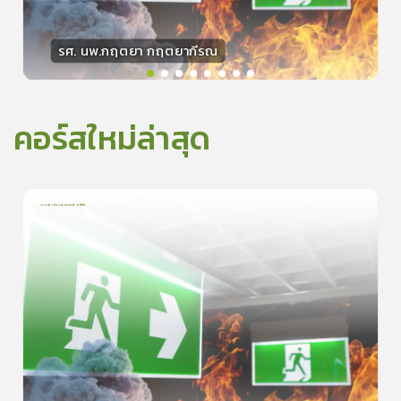
รศ. นพ.กฤตยา กฤตยากีรณ
วิทยากร
15
คะแนน
คอร์สใหม่ล่าสุด
การเอาตัวรอดจากอัคคีภัย
1
บทเรียน
5นาที
5.0
(
1
ลำดับ
)
0
ดูรายละเอียดเพิ่มเติม