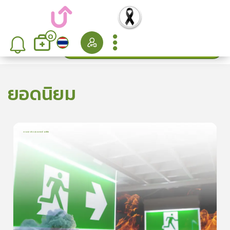
0
ค้นหา
เรียงลำดับ
ยอดนิยม
การเอาตัวรอดจากอัคคีภัย
1
บทเรียน
5นาที
5.0
(
1
ลำดับ
)
5
ดูรายละเอียดเพิ่มเติม