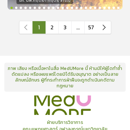
รศ. นพ.กฤตยา กฤตยากีรณ
วิทยากร
15
คะแนน
1
2
3
...
57
ภาพ เสียง หรือเนื้อหาในสื่อ MedUMore นี้ ห้ามมิให้ผู้ใดทำซ้ำ
ดัดแปลง หรือเผยแพร่โดยมิได้รับอนุญาต อย่างเป็นลาย
ลักษณ์อักษร ผู้ที่กระทำการฝ่าฝืนจะถูกดำเนินคดีตาม
กฎหมาย
คอร์ส
คลังเนื้อหาประชุมวิชาการ
ข่าวสาร
อินโฟกราฟิก
แพ็คเก็จ
เกี่ยวกับเรา
ฝ่ายบริการวิชาการ
คณะแพทยศาสตร์ จุฬาลงกรณ์มหาวิทยาลัย