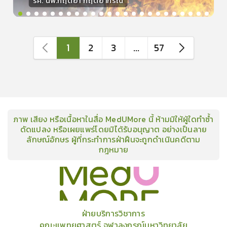
รศ. นพ.กฤตยา กฤตยากีรณ
วิทยากร
15
คะแนน
1
2
3
...
57
ภาพ เสียง หรือเนื้อหาในสื่อ MedUMore นี้ ห้ามมิให้ผู้ใดทำซ้ำ
ดัดแปลง หรือเผยแพร่โดยมิได้รับอนุญาต อย่างเป็นลาย
ลักษณ์อักษร ผู้ที่กระทำการฝ่าฝืนจะถูกดำเนินคดีตาม
กฎหมาย
คอร์ส
คลังเนื้อหาประชุมวิชาการ
ข่าวสาร
อินโฟกราฟิก
แพ็คเก็จ
เกี่ยวกับเรา
ฝ่ายบริการวิชาการ
คณะแพทยศาสตร์ จุฬาลงกรณ์มหาวิทยาลัย