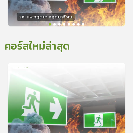
รศ. นพ.กฤตยา กฤตยากีรณ
วิทยากร
15
คะแนน
คอร์สใหม่ล่าสุด
การเอาตัวรอดจากอัคคีภัย
1
บทเรียน
5นาที
5.0
(
1
ลำดับ
)
0
ดูรายละเอียดเพิ่มเติม