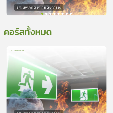
รศ. นพ.กฤตยา กฤตยากีรณ
วิทยากร
15
คะแนน
คอร์สทั้งหมด
การเอาตัวรอดจากอัคคีภัย
1
บทเรียน
5นาที
5.0
(
1
ลำดับ
)
0
ดูรายละเอียดเพิ่มเติม