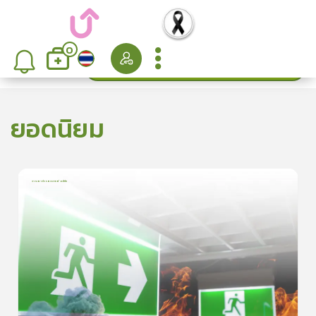
0
ค้นหา
เรียงลำดับ
ยอดนิยม
การเอาตัวรอดจากอัคคีภัย
1
บทเรียน
5นาที
5.0
(
1
ลำดับ
)
5
ดูรายละเอียดเพิ่มเติม