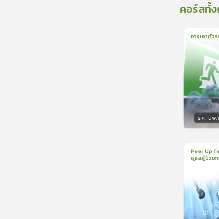
คอร์สทั้
การเอาตัวร
1
บทเรีย
รศ. นพ
วิทยา
Peer Up Te
ดูแลผู้ป่วย
1
บทเรีย
CranioTra