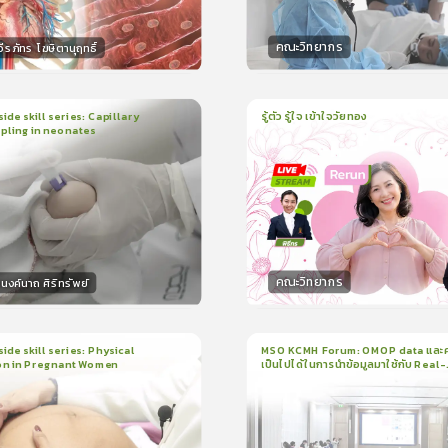
คณะวิทยากร
ีรภัทร โฆษิตานุฤทธิ์
กร
วิทยากร
50
คะแนน
50
คะแน
ide skill series: Capillary
รู้ตัว รู้ใจ เข้าใจวัยทอง
pling in neonates
1
บทเรียน
1ชั่วโมง:3นาที
น
5นาที
ใบรับรอง
ใบรับรอง
0.0
(
0
ลำดับ
)
0.0
(
0
ลำดับ
)
คณะวิทยากร
งค์นาถ ศิริทรัพย์
กร
วิทยากร
15
คะแนน
50
คะแน
ide skill series: Physical
MSO KCMH Forum: OMOP data และ
on in Pregnant Women
เป็นไปได้ในการนำข้อมูลมาใช้กับ Real-
น
7นาที
1
บทเรียน
1ชั่วโมง:1นาที
world research
199
ง
ใบรับรอง
3.5
(
1
ลำดับ
)
0.0
(
0
ลำดับ
)