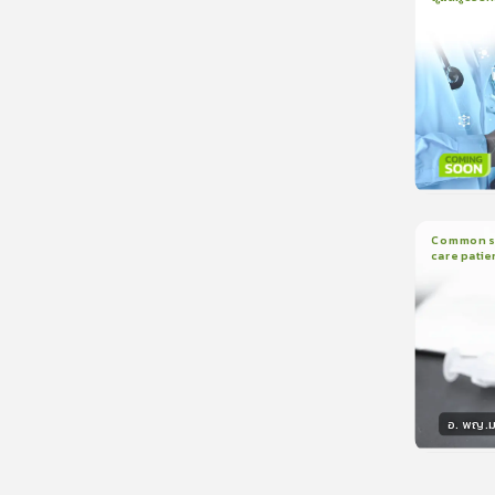
1
บทเรีย
CranioTra
วิทยา
Common sed
care patie
2
บทเรี
อ. พญ.ม
วิทยา