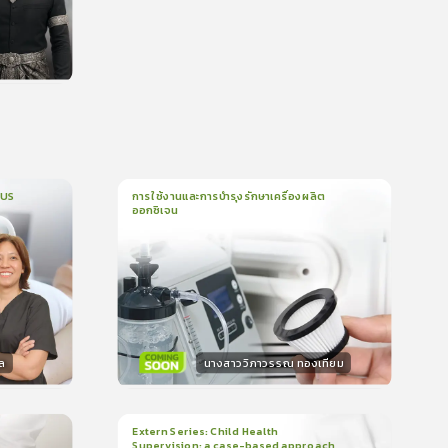
น
CUS
การใช้งานและการบำรุงรักษาเครื่องผลิต
ออกซิเจน
1
บทเรียน
5นาที
บรอง
ใบรับรอง
0.0
(
0
ลำดับ
)
ล
นางสาววิภาวรรณ ทองเทียม
วิทยากร
น
15
คะแนน
Extern Series: Child Health
Supervision: a case-based approach