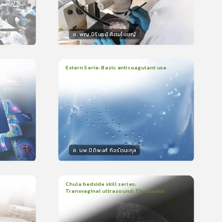
อ. พญ.นิรินธน์ ศีตมโนชญ์
วิทยากร
น
15
คะแนน
Extern Serie: Basic anticoagulant use
1
บทเรียน
26นาที
ใบรับรอง
399
0.0
(
0
ลำดับ
)
อ. นพ.ปิติพงศ์ กิจรัตนะกุล
วิทยากร
15
คะแนน
Chula bedside skill series:
Transvaginal ultrasound: The basics
1
บทเรียน
23นาที
ใบรับรอง
5.0
(
1
ลำดับ
)