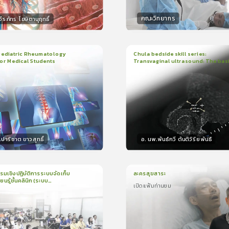
คณะวิทยากร
ีรภัทร โฆษิตานุฤทธิ์
กร
วิทยากร
50
คะแนน
50
คะแน
diatric Rheumatology
Chula bedside skill series:
or Medical Students
Transvaginal ultrasound: The bas
ยน
1ชั่วโมง:29นาที
1
บทเรียน
23นาที
ใบรั
399
ง
5.0
(
1
ลำดับ
)
5.0
(
1
ลำดับ
)
าริชาต ขาวสุทธิ์
อ. นพ.พันธ์กวี ตันติวิริยพันธ์
กร
วิทยากร
50
คะแนน
15
คะแน
มเชิงปฏิบัติการระบบจัดเก็บ
ละครสุขสาระ
ยนรู้ชั้นคลินิก (ระบบ
เปิดแฟ้มท่านยม
น
1ชั่วโมง:44นาที
1
บทเรียน
10นาที
ใบรั
t for Learning Platforms
รศึกษา 2569
ง
เปิดแฟ้มท่านยม
5.0
(
1
ลำดับ
)
5.0
(
1
ลำดับ
)