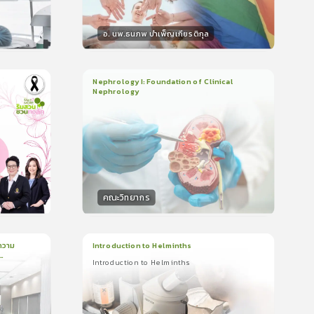
อ. นพ.ธนภพ บำเพ็ญเกียรติกุล
วิทยากร
น
50
คะแนน
Nephrology I: Foundation of Clinical
Nephrology
3
บทเรียน
2ชั่วโมง:14นาที
ใบรับรอง
5.0
(
1
ลำดับ
)
คณะวิทยากร
วิทยากร
น
50
คะแนน
ความ
Introduction to Helminths
Introduction to Helminths
1
บทเรียน
20นาที
ใบรับรอง
Introduction to Helminths
0.0
(
0
ลำดับ
)