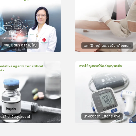
น
21นาที
2
บทเรียน
13นาที
ใบรับรอง
ใบรั
ck
0.0
(
0
ลำดับ
)
0.0
(
0
ลำดับ
)
พญ.ชุติมา จิรกัญโญ
ผศ.(พิเศษ) นพ.ชวรินทร์ อมเรศ
กร
วิทยากร
15
คะแนน
15
คะแน
ative agents for critical
การใช้อุปกรณ์วัดสัญญาณชีพ
nts
ยน
41นาที
1
บทเรียน
14นาที
ใบรับรอง
ใบรั
0.0
(
0
ลำดับ
)
0.0
(
0
ลำดับ
)
นางอัจฉรา แสงกระจ่าง
นวสี ปาจีนบูรวรรณ์
กร
วิทยากร
30
คะแนน
15
คะแน