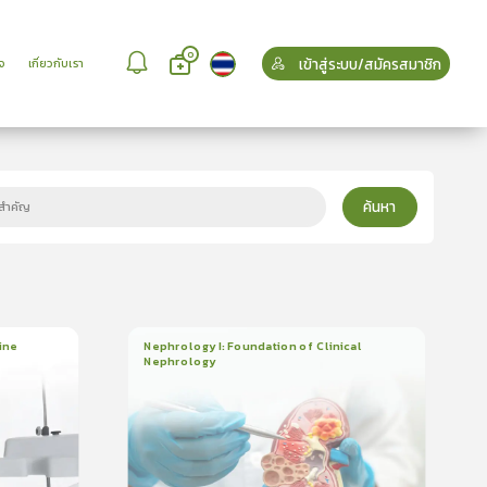
0
เข้าสู่ระบบ/สมัครสมาชิก
จ
เกี่ยวกับเรา
ค้นหา
ine
Nephrology I: Foundation of Clinical
Nephrology
3
บทเรียน
2ชั่วโมง:14นาที
ใบรับรอง
5.0
(
1
ลำดับ
)