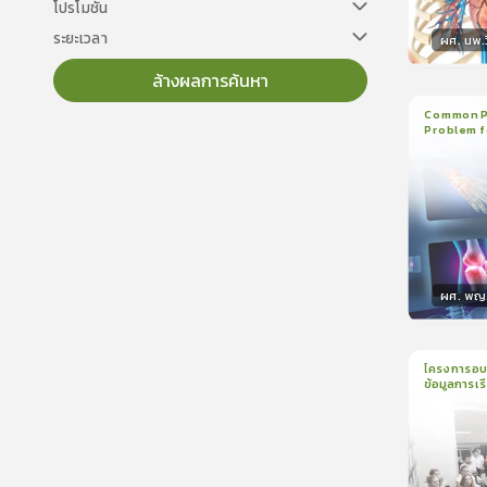
โปรโมชั่น
ระยะเวลา
ผศ. นพ.ว
ล้างผลการค้นหา
วิทยา
Common Pe
Problem f
3
บทเรี
ใบรับรอ
ผศ. พญ.ป
วิทยา
โครงการอบร
ข้อมูลการเรี
1
บทเรีย
Assessmen
ALPs) ปีกา
ใบรับรอ