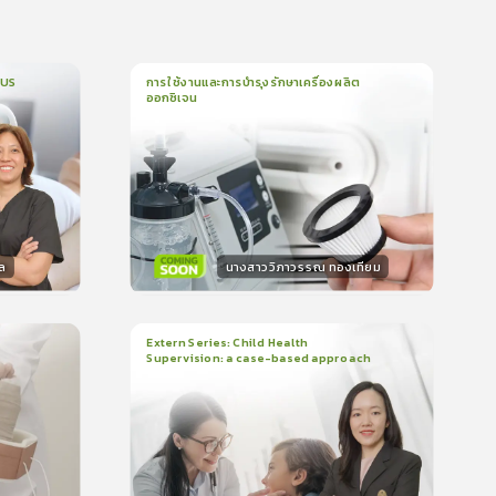
CUS
การใช้งานและการบำรุงรักษาเครื่องผลิต
ออกซิเจน
1
บทเรียน
5นาที
บรอง
ใบรับรอง
0.0
(
0
ลำดับ
)
ล
นางสาววิภาวรรณ ทองเทียม
วิทยากร
น
15
คะแนน
Extern Series: Child Health
Supervision: a case-based approach
2
บทเรียน
48นาที
บรอง
ใบรับรอง
0.0
(
0
ลำดับ
)