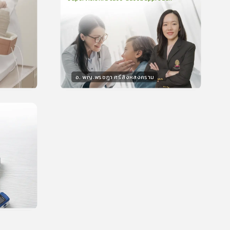
2
บทเรียน
48นาที
บรอง
ใบรับรอง
0.0
(
0
ลำดับ
)
อ. พญ.พรชฎา ศรีสิงหสงคราม
วิทยากร
น
30
คะแนน
บรอง
น