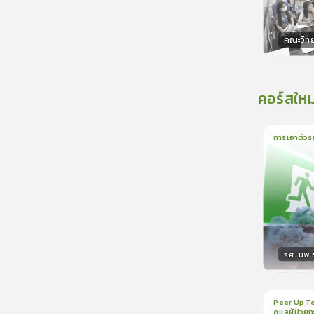
คณะวิท
วิทยา
คอร์สใหม
การเอาตัวร
1
บทเรีย
รศ. นพ
วิทยา
Peer Up Te
ดูแลผู้ป่วย