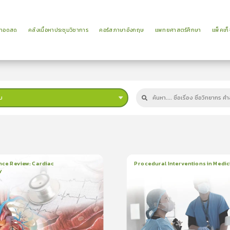
ยทอดสด
คลังเนื้อหาประชุมวิชาการ
คอร์สภาษาอังกฤษ
แพทยศาสตร์ศึกษา
แพ็คเก็
บ
ม
nce Review: Cardiac
Procedural Interventions in Medic
y
ยน
3ชั่วโมง:25นาที
22
บทเรียน
6ชั่วโมง:52นาที
ง
ใบรับรอง
5.0
(
2
ลำดับ
)
5.0
(
1
ลำดับ
)