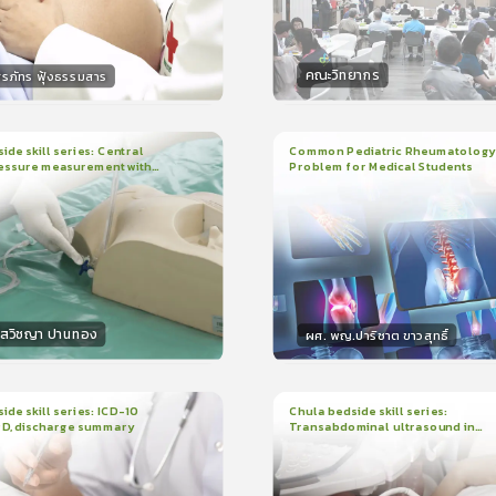
คณะวิทยากร
ิรภัทร ฟุ้งธรรมสาร
กร
วิทยากร
15
คะแนน
50
คะแน
ide skill series: Central
Common Pediatric Rheumatology
essure measurement with
Problem for Medical Students
3
บทเรียน
1ชั่วโมง:29นาที
น
7นาที
ใบรับรอง
r/ruler
ใบรับรอง
0.0
(
0
ลำดับ
)
5.0
(
1
ลำดับ
)
โสวิชญา ปานทอง
ผศ. พญ.ปาริชาต ขาวสุทธิ์
กร
วิทยากร
15
คะแนน
50
คะแนน
ide skill series: ICD-10
Chula bedside skill series:
PD, discharge summary
Transabdominal ultrasound in
น
30นาที
2
บทเรียน
45นาที
pregnant women
ง
ใบรับรอง
0.0
(
0
ลำดับ
)
0.0
(
0
ลำดับ
)