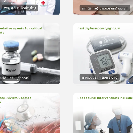
พญ.ชุติมา จิรกัญโญ
ผศ.(พิเศษ) นพ.ชวรินทร์ อมเรศ
กร
วิทยากร
15
คะแนน
15
คะแน
ative agents for critical
การใช้อุปกรณ์วัดสัญญาณชีพ
nts
ยน
41นาที
1
บทเรียน
14นาที
ใบรับรอง
ใบรั
0.0
(
0
ลำดับ
)
0.0
(
0
ลำดับ
)
นางอัจฉรา แสงกระจ่าง
นวสี ปาจีนบูรวรรณ์
กร
วิทยากร
30
คะแนน
15
คะแน
nce Review: Cardiac
Procedural Interventions in Medic
y
ยน
3ชั่วโมง:25นาที
22
บทเรียน
6ชั่วโมง:52นาที
ง
ใบรับรอง
5.0
(
2
ลำดับ
)
5.0
(
1
ลำดับ
)