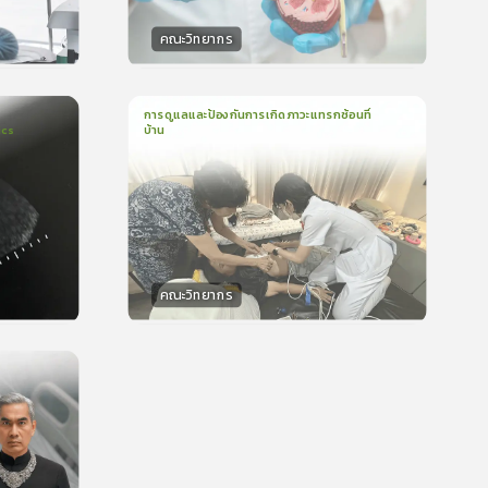
คณะวิทยากร
วิทยากร
น
50
คะแนน
การดูแลและป้องกันการเกิดภาวะแทรกซ้อนที่
ics
บ้าน
1
บทเรียน
16นาที
บรอง
ใบรับรอง
5.0
(
1
ลำดับ
)
คณะวิทยากร
วิทยากร
น
15
คะแนน
บรอง