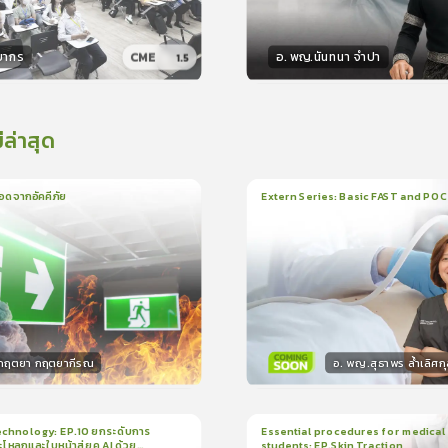
ยากร
อ. พญ.นันทนา จำปา
CME
1.5
กร
วิทยากร
50
คะแนน
15
คะแน
่ล่าสุด
อดจากอัคคีภัย
Extern Series: Basic FAST and PO
น
5นาที
1
บทเรียน
33นาที
ใบรั
0.0
(
0
ลำดับ
)
0.0
(
0
ลำดับ
)
.กฤตยา กฤตยากีรณ
อ. พญ.สุธาพร ล้ำเลิศกุ
กร
วิทยากร
15
คะแนน
30
คะแน
chnology: EP.10 ยกระดับการ
Essential procedures for medical
กะโหลกและใบหน้าสู่ยุค AI ด้วย
students: EP.Skin Traction