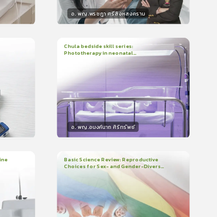
อ. พญ.พรชฎา ศรีสิงหสงคราม
วิทยากร
น
30
คะแนน
Chula bedside skill series:
Phototherapy in neonatal
1
บทเรียน
7นาที
บรอง
ใบรับรอง
hyperbilirubinemia
0.0
(
0
ลำดับ
)
อ. พญ.อนงค์นาถ ศิริทรัพย์
วิทยากร
น
15
คะแนน
ine
Basic Science Review: Reproductive
Choices for Sex- and Gender-Diverse
3
บทเรียน
1ชั่วโมง:29นาที
People
ใบรับรอง
0.0
(
0
ลำดับ
)