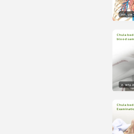
ผศ. นพ.ว
วิทยา
Chula beds
blood sam
1
บทเรีย
อ. พญ.อน
วิทยา
Chula beds
Examinati
1
บทเรีย
ใบรับรอ