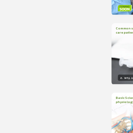
วิทยา
Common sed
care patie
2
บทเรี
อ. พญ.ม
วิทยา
Basic Scie
physiolog
6
บทเรี
ใบรับรอ