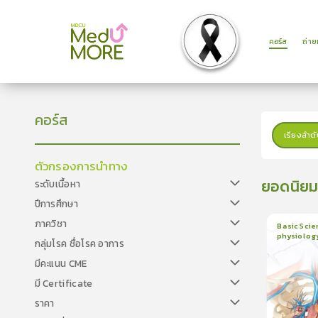
คอร์ส
ถ่า
คอร์ส
เรียงลำดั
ตัวกรองการนำทาง
ยอดนิย
ระดับเนื้อหา
ปีการศึกษา
ภาควิชา
Basic Scie
physiolog
กลุ่มโรค ชื่อโรค อาการ
6
บทเรี
ใบรับรอ
มีคะแนน CME
มี Certificate
ราคา