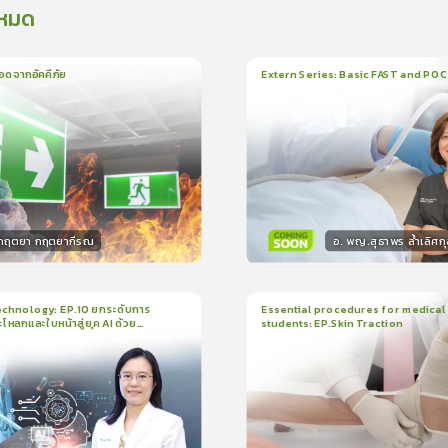
งหมด
อดจากอัคคีภัย
Extern Series: Basic FAST and PO
น
5นาที
1
บทเรียน
33นาที
ใบรั
0.0
(
0
ลำดับ
)
0.0
(
0
ลำดับ
)
.กฤตยา กฤตยากีรณ
อ. พญ.สุธาพร ล้ำเลิศกุ
กร
วิทยากร
15
คะแนน
30
คะแน
chnology: EP.10 ยกระดับการ
Essential procedures for medical
กะโหลกและใบหน้าสู่ยุค AI ด้วย
students: EP.Skin Traction
น
21นาที
2
บทเรียน
13นาที
ใบรับรอง
ใบรั
ck
0.0
(
0
ลำดับ
)
0.0
(
0
ลำดับ
)