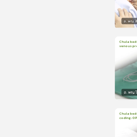
อ. พญ.ส
วิทยา
Chula beds
venous pr
1
บทเรีย
manomete
อ. พญ.
วิทยา
Chula beds
coding: O
1
บทเรีย
ใบรับรอ