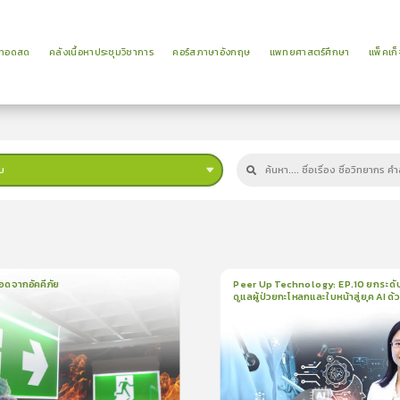
ยทอดสด
คลังเนื้อหาประชุมวิชาการ
คอร์สภาษาอังกฤษ
แพทยศาสตร์ศึกษา
แพ็คเก็
บ
ม
อดจากอัคคีภัย
Peer Up Technology: EP.10 ยกระดั
ดูแลผู้ป่วยกะโหลกและใบหน้าสู่ยุค AI ด้
น
5นาที
1
บทเรียน
21นาที
ใบรั
CranioTrack
5.0
(
1
ลำดับ
)
5.0
(
1
ลำดับ
)