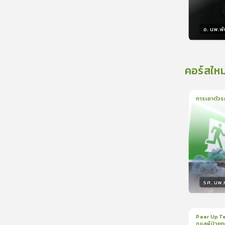
อ. นพ.พัน
วิทยา
คอร์สใหม
การเอาตัวร
1
บทเรีย
รศ. นพ
วิทยา
Peer Up Te
ดูแลผู้ป่วย