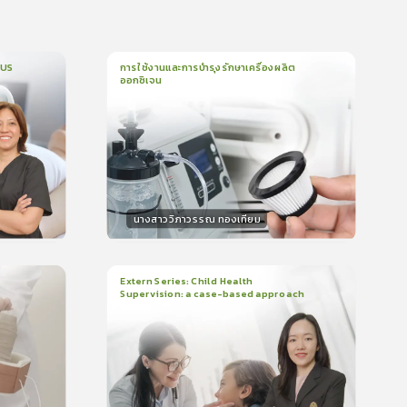
CUS
การใช้งานและการบำรุงรักษาเครื่องผลิต
ออกซิเจน
1
บทเรียน
5นาที
บรอง
ใบรับรอง
0.0
(
0
ลำดับ
)
นางสาววิภาวรรณ ทองเทียม
วิทยากร
น
15
คะแนน
Extern Series: Child Health
Supervision: a case-based approach
2
บทเรียน
48นาที
บรอง
ใบรับรอง
0.0
(
0
ลำดับ
)