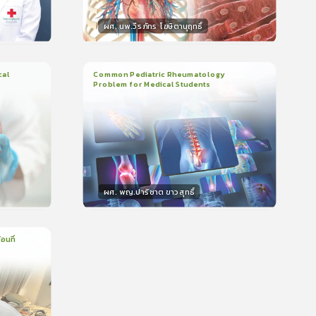
ผศ. นพ.วีรภัทร โฆษิตานุฤทธิ์
วิทยากร
น
50
คะแนน
cal
Common Pediatric Rheumatology
Problem for Medical Students
3
บทเรียน
1ชั่วโมง:29นาที
399
ใบรับรอง
5.0
(
1
ลำดับ
)
ผศ. พญ.ปาริชาต ขาวสุทธิ์
วิทยากร
น
50
คะแนน
อนที่
บรอง