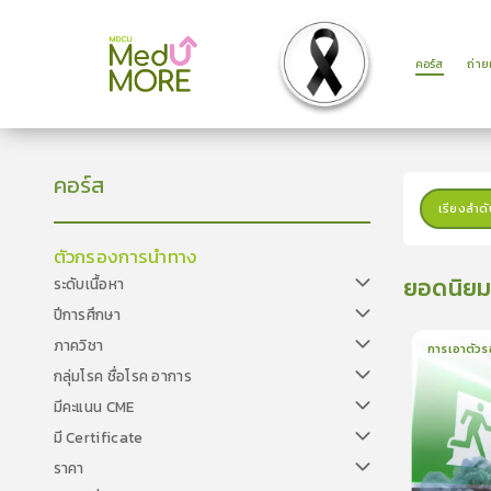
คอร์ส
ถ่า
คอร์ส
เรียงลำดั
ตัวกรองการนำทาง
ยอดนิย
ระดับเนื้อหา
ปีการศึกษา
ภาควิชา
การเอาตัวร
กลุ่มโรค ชื่อโรค อาการ
1
บทเรีย
มีคะแนน CME
มี Certificate
ราคา