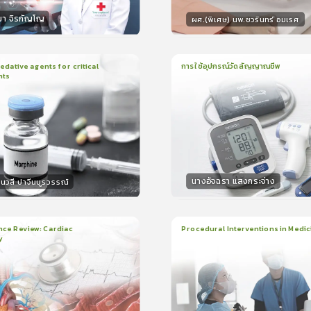
มา จิรกัญโญ
ผศ.(พิเศษ) นพ.ชวรินทร์ อมเรศ
กร
วิทยากร
15
คะแนน
15
คะแน
ative agents for critical
การใช้อุปกรณ์วัดสัญญาณชีพ
nts
ยน
41นาที
1
บทเรียน
14นาที
ใบรับรอง
ใบรั
0.0
(
0
ลำดับ
)
0.0
(
0
ลำดับ
)
นางอัจฉรา แสงกระจ่าง
นวสี ปาจีนบูรวรรณ์
กร
วิทยากร
30
คะแนน
15
คะแน
nce Review: Cardiac
Procedural Interventions in Medic
y
ยน
3ชั่วโมง:25นาที
22
บทเรียน
6ชั่วโมง:52นาที
ง
ใบรับรอง
5.0
(
2
ลำดับ
)
5.0
(
1
ลำดับ
)