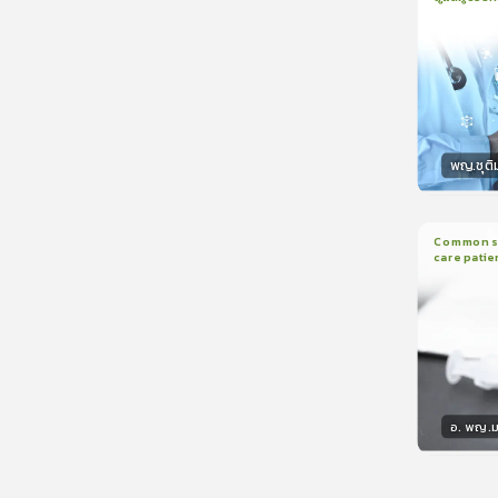
1
บทเรีย
CranioTra
พญ.ชุติ
วิทยา
Common sed
care patie
2
บทเรี
อ. พญ.ม
วิทยา