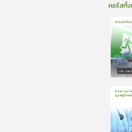
คอร์สทั้
การเอาตัวร
1
บทเรีย
รศ. นพ
วิทยา
Peer Up Te
ดูแลผู้ป่วย
1
บทเรีย
CranioTra