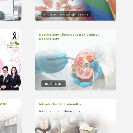
อ. นพ.ธนภพ บำเพ็ญเกียรติกุล
วิทยากร
น
50
คะแนน
Nephrology I: Foundation of Clinical
Nephrology
3
บทเรียน
2ชั่วโมง:14นาที
ใบรับรอง
5.0
(
1
ลำดับ
)
คณะวิทยากร
วิทยากร
น
50
คะแนน
ความ
Introduction to Helminths
Introduction to Helminths
1
บทเรียน
20นาที
ใบรับรอง
Introduction to Helminths
0.0
(
0
ลำดับ
)