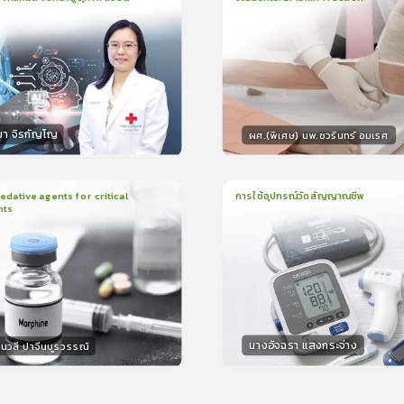
น
21นาที
2
บทเรียน
13นาที
ใบรับรอง
ใบรั
ck
5.0
(
1
ลำดับ
)
0.0
(
0
ลำดับ
)
มา จิรกัญโญ
ผศ.(พิเศษ) นพ.ชวรินทร์ อมเรศ
กร
วิทยากร
15
คะแนน
15
คะแน
ative agents for critical
การใช้อุปกรณ์วัดสัญญาณชีพ
nts
ยน
41นาที
1
บทเรียน
14นาที
ใบรับรอง
ใบรั
0.0
(
0
ลำดับ
)
0.0
(
0
ลำดับ
)
นางอัจฉรา แสงกระจ่าง
นวสี ปาจีนบูรวรรณ์
กร
วิทยากร
30
คะแนน
15
คะแน