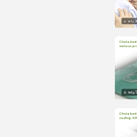
อ. พญ.ส
วิทยา
Chula beds
venous pr
1
บทเรีย
manomete
อ. พญ.
วิทยา
Chula beds
coding: O
1
บทเรีย
ใบรับรอ