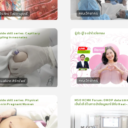
คณะวิทยากร
ีรภัทร โฆษิตานุฤทธิ์
กร
วิทยากร
50
คะแนน
50
คะแน
ide skill series: Capillary
รู้ตัว รู้ใจ เข้าใจวัยทอง
pling in neonates
1
บทเรียน
1ชั่วโมง:3นาที
น
5นาที
ใบรับรอง
ใบรับรอง
0.0
(
0
ลำดับ
)
0.0
(
0
ลำดับ
)
คณะวิทยากร
งค์นาถ ศิริทรัพย์
กร
วิทยากร
15
คะแนน
50
คะแน
ide skill series: Physical
MSO KCMH Forum: OMOP data และ
on in Pregnant Women
เป็นไปได้ในการนำข้อมูลมาใช้กับ Real-
น
7นาที
1
บทเรียน
1ชั่วโมง:1นาที
world research
199
ง
ใบรับรอง
3.5
(
1
ลำดับ
)
0.0
(
0
ลำดับ
)