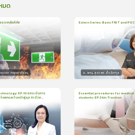
งหมด
อดจากอัคคีภัย
Extern Series: Basic FAST and PO
น
5นาที
1
บทเรียน
33นาที
ใบรั
5.0
(
1
ลำดับ
)
0.0
(
0
ลำดับ
)
.กฤตยา กฤตยากีรณ
อ. พญ.สุธาพร ล้ำเลิศกุล
กร
วิทยากร
15
คะแนน
30
คะแน
chnology: EP.10 ยกระดับการ
Essential procedures for medical
กะโหลกและใบหน้าสู่ยุค AI ด้วย
students: EP.Skin Traction
น
21นาที
2
บทเรียน
13นาที
ใบรับรอง
ใบรั
ck
5.0
(
1
ลำดับ
)
0.0
(
0
ลำดับ
)