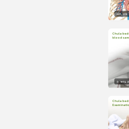
ผศ. นพ.ว
วิทยา
Chula beds
blood sam
1
บทเรีย
อ. พญ.อน
วิทยา
Chula beds
Examinati
1
บทเรีย
ใบรับรอ