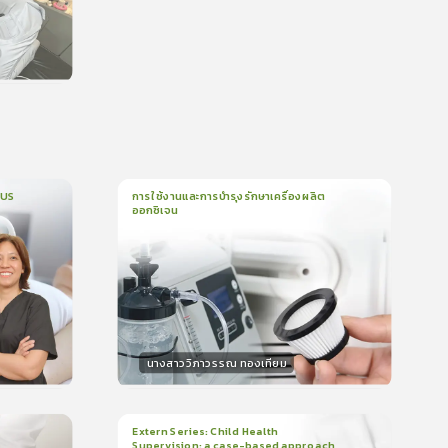
น
CUS
การใช้งานและการบำรุงรักษาเครื่องผลิต
ออกซิเจน
1
บทเรียน
5นาที
บรอง
ใบรับรอง
0.0
(
0
ลำดับ
)
นางสาววิภาวรรณ ทองเทียม
วิทยากร
น
15
คะแนน
Extern Series: Child Health
Supervision: a case-based approach