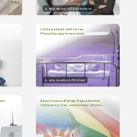
อ. พญ.พรชฎา ศรีสิงหสงคราม
วิทยากร
น
30
คะแนน
Chula bedside skill series:
Phototherapy in neonatal
1
บทเรียน
7นาที
บรอง
ใบรับรอง
hyperbilirubinemia
0.0
(
0
ลำดับ
)
อ. พญ.อนงค์นาถ ศิริทรัพย์
วิทยากร
น
15
คะแนน
ine
Basic Science Review: Reproductive
Choices for Sex- and Gender-Diverse
3
บทเรียน
1ชั่วโมง:29นาที
People
ใบรับรอง
0.0
(
0
ลำดับ
)