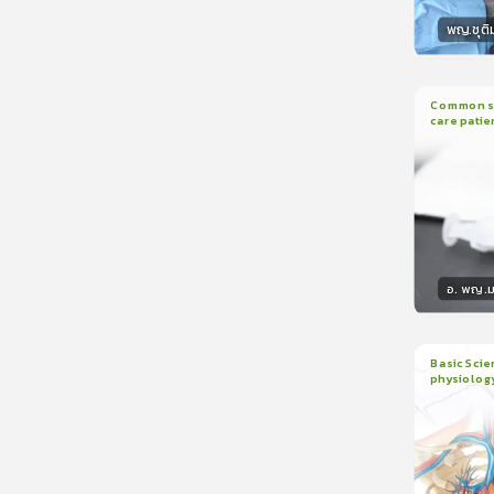
พญ.ชุติ
วิทยา
Common sed
care patie
2
บทเรี
อ. พญ.ม
วิทยา
Basic Scie
physiolog
6
บทเรี
ใบรับรอ