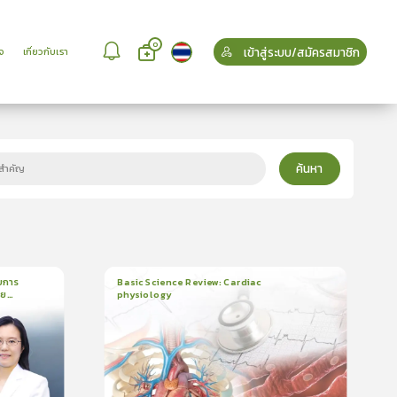
0
เข้าสู่ระบบ/สมัครสมาชิก
จ
เกี่ยวกับเรา
ค้นหา
บการ
Basic Science Review: Cardiac
วย
physiology
6
บทเรียน
3ชั่วโมง:25นาที
บรอง
ใบรับรอง
5.0
(
2
ลำดับ
)