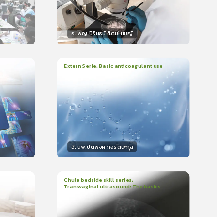
อ. พญ.นิรินธน์ ศีตมโนชญ์
วิทยากร
น
15
คะแนน
Extern Serie: Basic anticoagulant use
1
บทเรียน
26นาที
ใบรับรอง
399
0.0
(
0
ลำดับ
)
อ. นพ.ปิติพงศ์ กิจรัตนะกุล
วิทยากร
15
คะแนน
Chula bedside skill series:
Transvaginal ultrasound: The basics
1
บทเรียน
23นาที
ใบรับรอง
5.0
(
1
ลำดับ
)