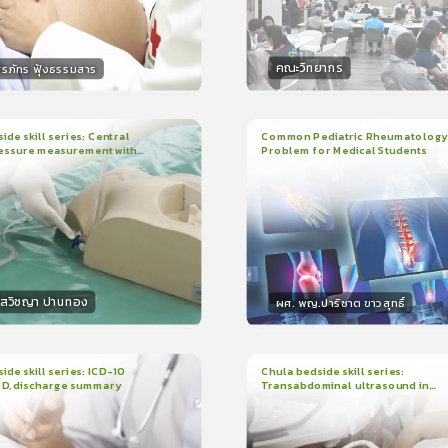
คณะวิทยากร
ิรภัทร ฟุ้งธรรมสาร
กร
วิทยากร
15
คะแนน
50
คะแน
ide skill series: Central
Common Pediatric Rheumatology
essure measurement with
Problem for Medical Students
3
บทเรียน
1ชั่วโมง:29นาที
น
7นาที
ใบรับรอง
r/ruler
ใบรับรอง
0.0
(
0
ลำดับ
)
5.0
(
1
ลำดับ
)
โสวิชญา ปานทอง
ผศ. พญ.ปาริชาต ขาวสุทธิ์
กร
วิทยากร
15
คะแนน
50
คะแนน
ide skill series: ICD-10
Chula bedside skill series:
PD, discharge summary
Transabdominal ultrasound in
น
30นาที
2
บทเรียน
45นาที
pregnant women
ง
ใบรับรอง
0.0
(
0
ลำดับ
)
0.0
(
0
ลำดับ
)