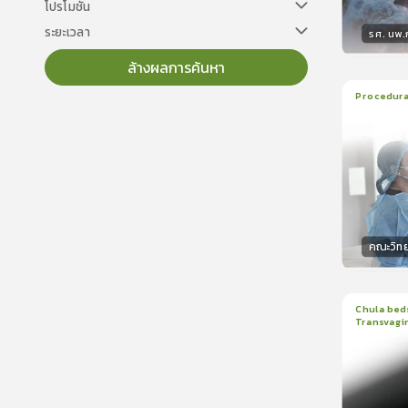
โปรโมชั่น
ระยะเวลา
รศ. นพ
ล้างผลการค้นหา
วิทยา
Procedural
22
บทเร
ใบรับรอ
คณะวิท
วิทยา
Chula beds
Transvagin
1
บทเรีย