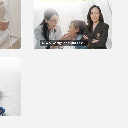
2
บทเรียน
48นาที
บรอง
ใบรับรอง
0.0
(
0
ลำดับ
)
อ. พญ.พรชฎา ศรีสิงหสงคราม
วิทยากร
น
30
คะแนน
บรอง
น