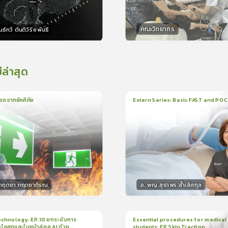
คณะวิทยากร
ธ์กวี ตันติวิริยพันธ์
กร
วิทยากร
15
คะแนน
15
คะแน
่ล่าสุด
อดจากอัคคีภัย
Extern Series: Basic FAST and PO
น
5นาที
1
บทเรียน
33นาที
ใบรั
5.0
(
1
ลำดับ
)
0.0
(
0
ลำดับ
)
.กฤตยา กฤตยากีรณ
อ. พญ.สุธาพร ล้ำเลิศกุล
กร
วิทยากร
15
คะแนน
30
คะแน
chnology: EP.10 ยกระดับการ
Essential procedures for medical
กะโหลกและใบหน้าสู่ยุค AI ด้วย
students: EP.Skin Traction