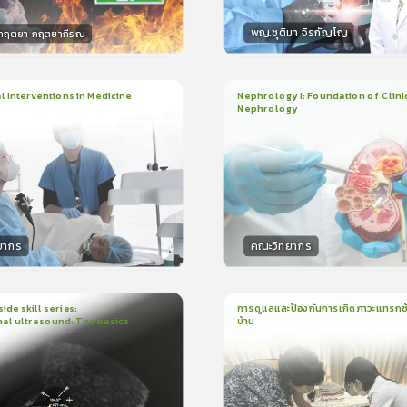
พญ.ชุติมา จิรกัญโญ
.กฤตยา กฤตยากีรณ
กร
วิทยากร
15
คะแนน
15
คะแน
 Interventions in Medicine
Nephrology I: Foundation of Clini
Nephrology
ียน
6ชั่วโมง:52นาที
3
บทเรียน
2ชั่วโมง:14นาที
ง
ใบรับรอง
5.0
(
1
ลำดับ
)
5.0
(
1
ลำดับ
)
ยากร
คณะวิทยากร
กร
วิทยากร
50
คะแนน
50
คะแน
ide skill series:
การดูแลและป้องกันการเกิดภาวะแทรกซ้
al ultrasound: The basics
บ้าน
น
23นาที
1
บทเรียน
16นาที
ใบรับรอง
ใบรั
5.0
(
1
ลำดับ
)
5.0
(
1
ลำดับ
)