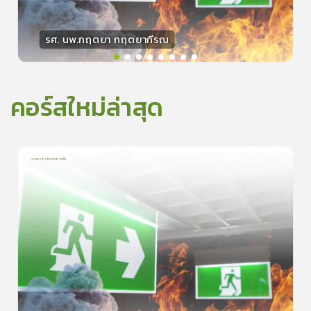
รศ. นพ.กฤตยา กฤตยากีรณ
วิทยากร
15
คะแนน
คอร์สใหม่ล่าสุด
การเอาตัวรอดจากอัคคีภัย
1
บทเรียน
5นาที
5.0
(
1
ลำดับ
)
0
ดูรายละเอียดเพิ่มเติม