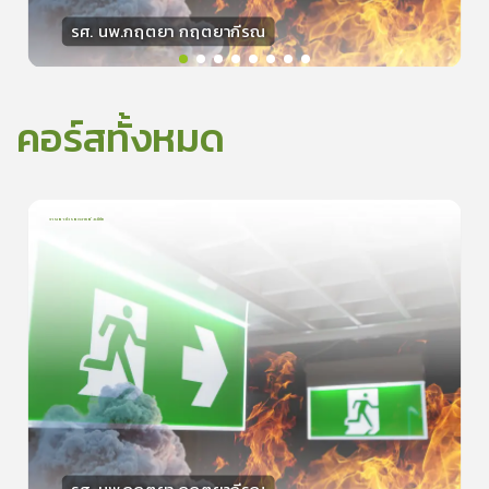
รศ. นพ.กฤตยา กฤตยากีรณ
วิทยากร
15
คะแนน
คอร์สทั้งหมด
การเอาตัวรอดจากอัคคีภัย
1
บทเรียน
5นาที
5.0
(
1
ลำดับ
)
0
ดูรายละเอียดเพิ่มเติม