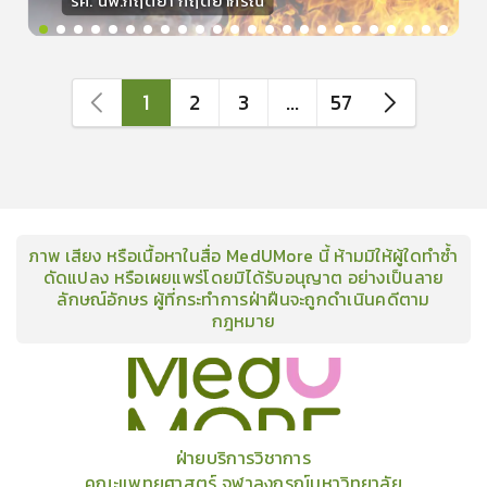
รศ. นพ.กฤตยา กฤตยากีรณ
วิทยากร
15
คะแนน
1
2
3
...
57
ภาพ เสียง หรือเนื้อหาในสื่อ MedUMore นี้ ห้ามมิให้ผู้ใดทำซ้ำ
ดัดแปลง หรือเผยแพร่โดยมิได้รับอนุญาต อย่างเป็นลาย
ลักษณ์อักษร ผู้ที่กระทำการฝ่าฝืนจะถูกดำเนินคดีตาม
กฎหมาย
คอร์ส
คลังเนื้อหาประชุมวิชาการ
ข่าวสาร
อินโฟกราฟิก
แพ็คเก็จ
เกี่ยวกับเรา
ฝ่ายบริการวิชาการ
คณะแพทยศาสตร์ จุฬาลงกรณ์มหาวิทยาลัย