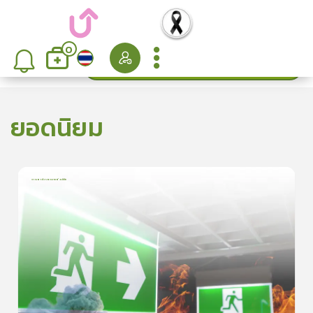
0
ค้นหา
เรียงลำดับ
ยอดนิยม
การเอาตัวรอดจากอัคคีภัย
1
บทเรียน
5นาที
5.0
(
1
ลำดับ
)
5
ดูรายละเอียดเพิ่มเติม