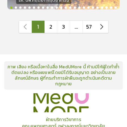
รศ. นพ.กฤตยา กฤตยากีรณ
วิทยากร
15
คะแนน
1
2
3
...
57
ภาพ เสียง หรือเนื้อหาในสื่อ MedUMore นี้ ห้ามมิให้ผู้ใดทำซ้ำ
ดัดแปลง หรือเผยแพร่โดยมิได้รับอนุญาต อย่างเป็นลาย
ลักษณ์อักษร ผู้ที่กระทำการฝ่าฝืนจะถูกดำเนินคดีตาม
กฎหมาย
คอร์ส
คลังเนื้อหาประชุมวิชาการ
ข่าวสาร
อินโฟกราฟิก
แพ็คเก็จ
เกี่ยวกับเรา
ฝ่ายบริการวิชาการ
คณะแพทยศาสตร์ จุฬาลงกรณ์มหาวิทยาลัย