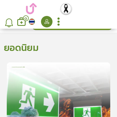
0
ค้นหา
เรียงลำดับ
ยอดนิยม
การเอาตัวรอดจากอัคคีภัย
1
บทเรียน
5นาที
5.0
(
1
ลำดับ
)
5
ดูรายละเอียดเพิ่มเติม