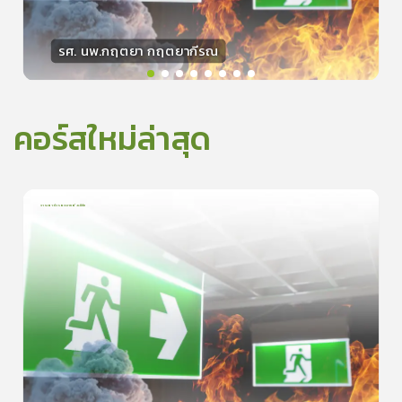
รศ. นพ.กฤตยา กฤตยากีรณ
วิทยากร
15
คะแนน
คอร์สใหม่ล่าสุด
การเอาตัวรอดจากอัคคีภัย
1
บทเรียน
5นาที
5.0
(
1
ลำดับ
)
0
ดูรายละเอียดเพิ่มเติม