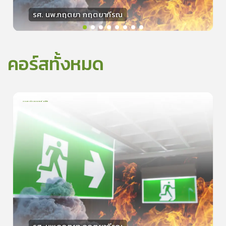
รศ. นพ.กฤตยา กฤตยากีรณ
วิทยากร
15
คะแนน
คอร์สทั้งหมด
การเอาตัวรอดจากอัคคีภัย
1
บทเรียน
5นาที
5.0
(
1
ลำดับ
)
0
ดูรายละเอียดเพิ่มเติม