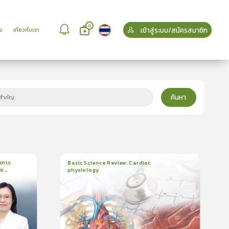
0
เข้าสู่ระบบ/สมัครสมาชิก
จ
เกี่ยวกับเรา
ค้นหา
บการ
Basic Science Review: Cardiac
วย
physiology
6
บทเรียน
3ชั่วโมง:25นาที
บรอง
ใบรับรอง
5.0
(
2
ลำดับ
)