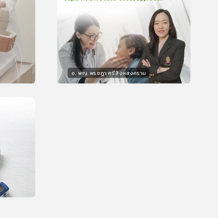
2
บทเรียน
48นาที
บรอง
ใบรับรอง
0.0
(
0
ลำดับ
)
อ. พญ.พรชฎา ศรีสิงหสงคราม
วิทยากร
น
30
คะแนน
บรอง
น