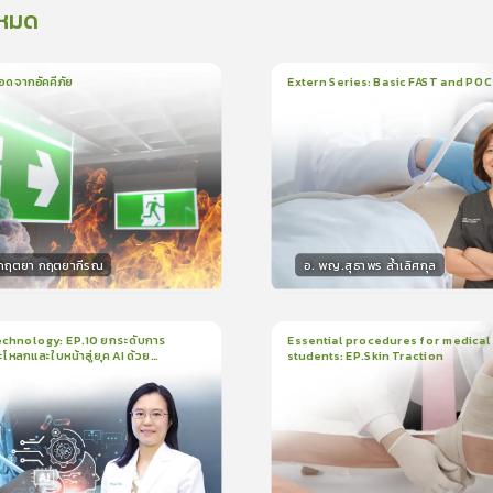
งหมด
อดจากอัคคีภัย
Extern Series: Basic FAST and PO
น
5นาที
1
บทเรียน
33นาที
ใบรั
5.0
(
1
ลำดับ
)
0.0
(
0
ลำดับ
)
.กฤตยา กฤตยากีรณ
อ. พญ.สุธาพร ล้ำเลิศกุล
กร
วิทยากร
15
คะแนน
30
คะแน
chnology: EP.10 ยกระดับการ
Essential procedures for medical
กะโหลกและใบหน้าสู่ยุค AI ด้วย
students: EP.Skin Traction
น
21นาที
2
บทเรียน
13นาที
ใบรับรอง
ใบรั
ck
5.0
(
1
ลำดับ
)
0.0
(
0
ลำดับ
)