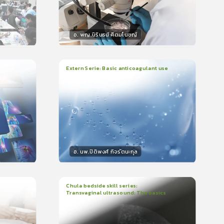
อ. พญ.นิรินธน์ ศีตมโนชญ์
วิทยากร
น
15
คะแนน
Extern Serie: Basic anticoagulant use
1
บทเรียน
26นาที
ใบรับรอง
399
0.0
(
0
ลำดับ
)
อ. นพ.ปิติพงศ์ กิจรัตนะกุล
วิทยากร
15
คะแนน
Chula bedside skill series:
Transvaginal ultrasound: The basics
1
บทเรียน
23นาที
ใบรับรอง
5.0
(
1
ลำดับ
)