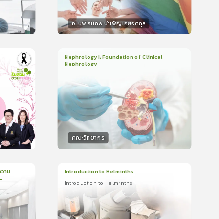
อ. นพ.ธนภพ บำเพ็ญเกียรติกุล
วิทยากร
น
50
คะแนน
Nephrology I: Foundation of Clinical
Nephrology
3
บทเรียน
2ชั่วโมง:14นาที
ใบรับรอง
5.0
(
1
ลำดับ
)
คณะวิทยากร
วิทยากร
น
50
คะแนน
ความ
Introduction to Helminths
Introduction to Helminths
1
บทเรียน
20นาที
ใบรับรอง
Introduction to Helminths
0.0
(
0
ลำดับ
)