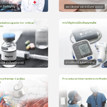
มา จิรกัญโญ
ผศ.(พิเศษ) นพ.ชวรินทร์ อมเรศ
กร
วิทยากร
15
คะแนน
15
คะแน
ative agents for critical
การใช้อุปกรณ์วัดสัญญาณชีพ
nts
ยน
41นาที
1
บทเรียน
14นาที
ใบรับรอง
ใบรั
0.0
(
0
ลำดับ
)
0.0
(
0
ลำดับ
)
นางอัจฉรา แสงกระจ่าง
นวสี ปาจีนบูรวรรณ์
กร
วิทยากร
30
คะแนน
15
คะแน
nce Review: Cardiac
Procedural Interventions in Medic
y
ยน
3ชั่วโมง:25นาที
22
บทเรียน
6ชั่วโมง:52นาที
ง
ใบรับรอง
5.0
(
2
ลำดับ
)
5.0
(
1
ลำดับ
)