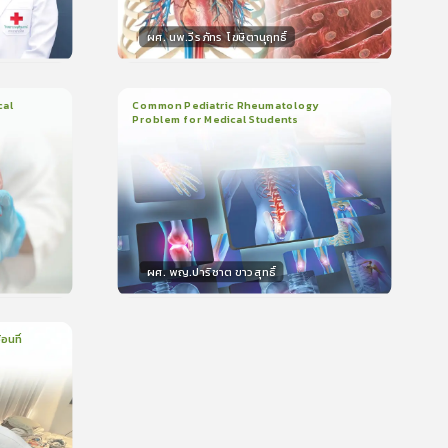
ผศ. นพ.วีรภัทร โฆษิตานุฤทธิ์
วิทยากร
น
50
คะแนน
cal
Common Pediatric Rheumatology
Problem for Medical Students
3
บทเรียน
1ชั่วโมง:29นาที
399
ใบรับรอง
5.0
(
1
ลำดับ
)
ผศ. พญ.ปาริชาต ขาวสุทธิ์
วิทยากร
น
50
คะแนน
อนที่
บรอง