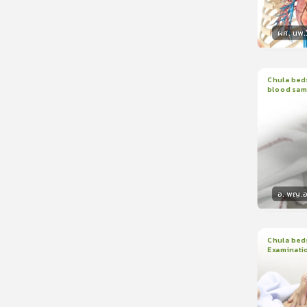
ผศ. นพ.ว
วิทยา
Chula beds
blood sam
1
บทเรีย
อ. พญ.อน
วิทยา
Chula beds
Examinati
1
บทเรีย
ใบรับรอ