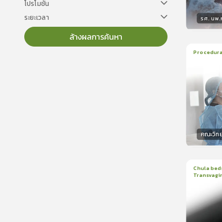
โปรโมชั่น
ระยะเวลา
รศ. นพ
ล้างผลการค้นหา
วิทยา
Procedural
22
บทเร
ใบรับรอ
คณะวิท
วิทยา
Chula beds
Transvagin
1
บทเรีย