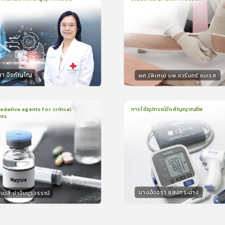
น
21นาที
2
บทเรียน
13นาที
ใบรับรอง
ใบรั
ck
5.0
(
1
ลำดับ
)
0.0
(
0
ลำดับ
)
มา จิรกัญโญ
ผศ.(พิเศษ) นพ.ชวรินทร์ อมเรศ
กร
วิทยากร
15
คะแนน
15
คะแน
ative agents for critical
การใช้อุปกรณ์วัดสัญญาณชีพ
nts
ยน
41นาที
1
บทเรียน
14นาที
ใบรับรอง
ใบรั
0.0
(
0
ลำดับ
)
0.0
(
0
ลำดับ
)
นางอัจฉรา แสงกระจ่าง
นวสี ปาจีนบูรวรรณ์
กร
วิทยากร
30
คะแนน
15
คะแน