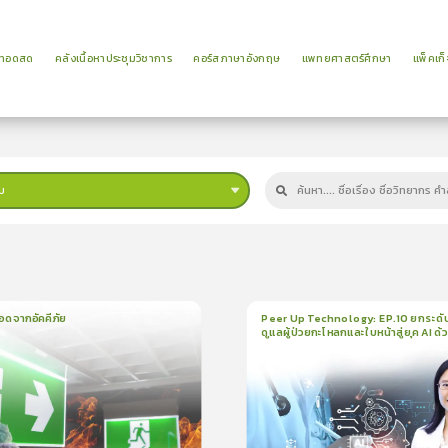
ยทอดสด
คลังเนื้อหาประชุมวิชาการ
คอร์สภาษาอังกฤษ
แพทยศาสตร์ศึกษา
แพ็คเก็
บ
ม
อดจากอัคคีภัย
Peer Up Technology: EP.10 ยกระดั
ดูแลผู้ป่วยกะโหลกและใบหน้าสู่ยุค AI ด้
น
5นาที
1
บทเรียน
21นาที
ใบรั
CranioTrack
5.0
(
1
ลำดับ
)
5.0
(
1
ลำดับ
)