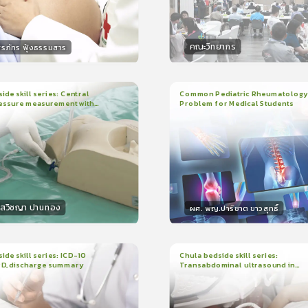
คณะวิทยากร
ิรภัทร ฟุ้งธรรมสาร
กร
วิทยากร
15
คะแนน
50
คะแน
ide skill series: Central
Common Pediatric Rheumatology
essure measurement with
Problem for Medical Students
3
บทเรียน
1ชั่วโมง:29นาที
น
7นาที
ใบรับรอง
r/ruler
ใบรับรอง
0.0
(
0
ลำดับ
)
5.0
(
1
ลำดับ
)
โสวิชญา ปานทอง
ผศ. พญ.ปาริชาต ขาวสุทธิ์
กร
วิทยากร
15
คะแนน
50
คะแนน
ide skill series: ICD-10
Chula bedside skill series:
PD, discharge summary
Transabdominal ultrasound in
น
30นาที
2
บทเรียน
45นาที
pregnant women
ง
ใบรับรอง
0.0
(
0
ลำดับ
)
0.0
(
0
ลำดับ
)