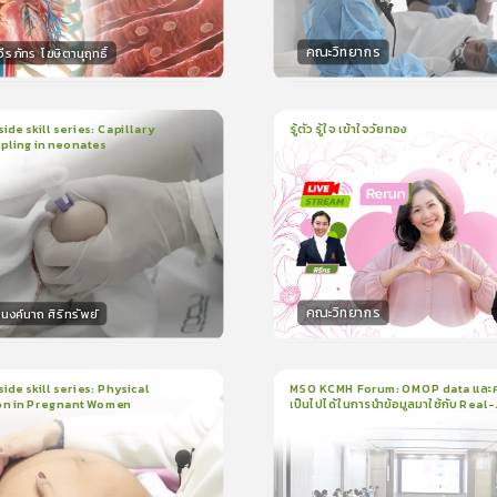
คณะวิทยากร
ีรภัทร โฆษิตานุฤทธิ์
กร
วิทยากร
50
คะแนน
50
คะแน
ide skill series: Capillary
รู้ตัว รู้ใจ เข้าใจวัยทอง
pling in neonates
1
บทเรียน
1ชั่วโมง:3นาที
น
5นาที
ใบรับรอง
ใบรับรอง
0.0
(
0
ลำดับ
)
0.0
(
0
ลำดับ
)
คณะวิทยากร
งค์นาถ ศิริทรัพย์
กร
วิทยากร
15
คะแนน
50
คะแน
ide skill series: Physical
MSO KCMH Forum: OMOP data และ
on in Pregnant Women
เป็นไปได้ในการนำข้อมูลมาใช้กับ Real-
น
7นาที
1
บทเรียน
1ชั่วโมง:1นาที
world research
199
ง
ใบรับรอง
3.5
(
1
ลำดับ
)
0.0
(
0
ลำดับ
)