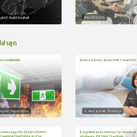
คณะวิทยากร
ธ์กวี ตันติวิริยพันธ์
กร
วิทยากร
15
คะแนน
15
คะแน
่ล่าสุด
อดจากอัคคีภัย
Extern Series: Basic FAST and PO
น
5นาที
1
บทเรียน
33นาที
ใบรั
5.0
(
1
ลำดับ
)
0.0
(
0
ลำดับ
)
.กฤตยา กฤตยากีรณ
อ. พญ.สุธาพร ล้ำเลิศกุล
กร
วิทยากร
15
คะแนน
30
คะแน
chnology: EP.10 ยกระดับการ
Essential procedures for medical
กะโหลกและใบหน้าสู่ยุค AI ด้วย
students: EP.Skin Traction