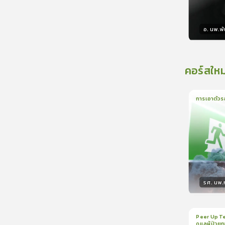
อ. นพ.พัน
วิทยา
คอร์สใหม
การเอาตัวร
1
บทเรีย
รศ. นพ
วิทยา
Peer Up Te
ดูแลผู้ป่วย