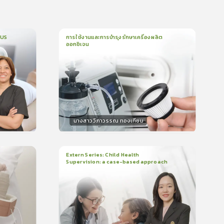
CUS
การใช้งานและการบำรุงรักษาเครื่องผลิต
ออกซิเจน
1
บทเรียน
5นาที
บรอง
ใบรับรอง
0.0
(
0
ลำดับ
)
นางสาววิภาวรรณ ทองเทียม
วิทยากร
น
15
คะแนน
Extern Series: Child Health
Supervision: a case-based approach
2
บทเรียน
48นาที
บรอง
ใบรับรอง
0.0
(
0
ลำดับ
)