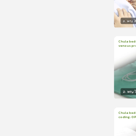
อ. พญ.ส
วิทยา
Chula beds
venous pr
1
บทเรีย
manomete
อ. พญ.
วิทยา
Chula beds
coding: O
1
บทเรีย
ใบรับรอ