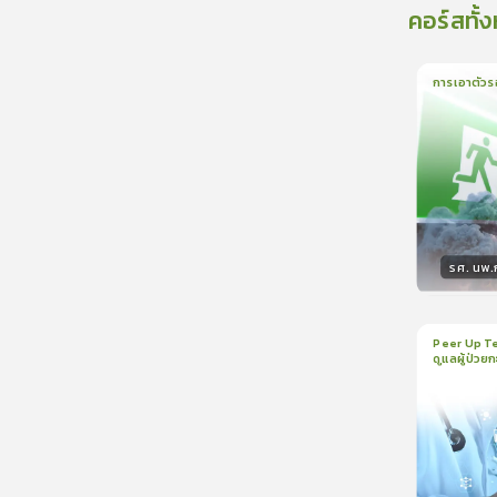
คอร์สทั้
การเอาตัวร
1
บทเรีย
รศ. นพ
วิทยา
Peer Up Te
ดูแลผู้ป่วย
1
บทเรีย
CranioTra