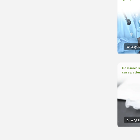
1
บทเรีย
CranioTra
พญ.ชุติ
วิทยา
Common sed
care patie
2
บทเรี
อ. พญ.ม
วิทยา