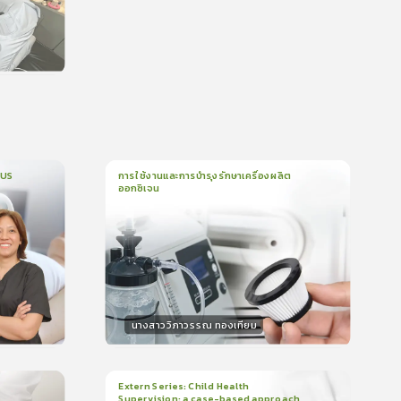
น
CUS
การใช้งานและการบำรุงรักษาเครื่องผลิต
ออกซิเจน
1
บทเรียน
5นาที
บรอง
ใบรับรอง
0.0
(
0
ลำดับ
)
นางสาววิภาวรรณ ทองเทียม
วิทยากร
น
15
คะแนน
Extern Series: Child Health
Supervision: a case-based approach