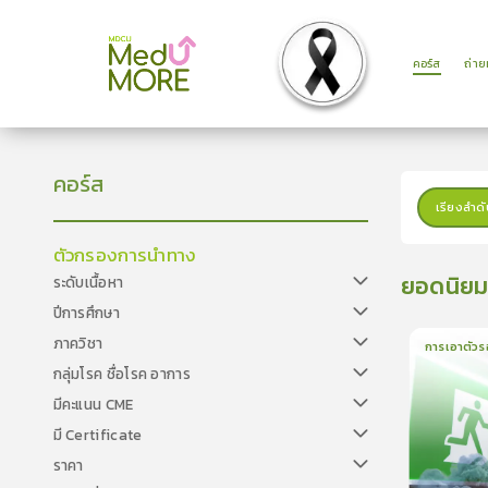
คอร์ส
ถ่า
คอร์ส
เรียงลำดั
ตัวกรองการนำทาง
ยอดนิย
ระดับเนื้อหา
ปีการศึกษา
ภาควิชา
การเอาตัวร
กลุ่มโรค ชื่อโรค อาการ
1
บทเรีย
มีคะแนน CME
มี Certificate
ราคา