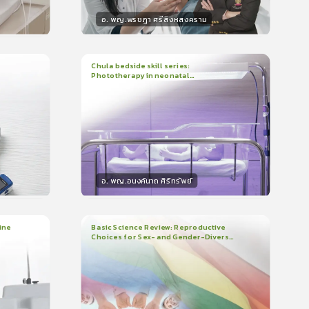
อ. พญ.พรชฎา ศรีสิงหสงคราม
วิทยากร
น
30
คะแนน
Chula bedside skill series:
Phototherapy in neonatal
1
บทเรียน
7นาที
บรอง
ใบรับรอง
hyperbilirubinemia
0.0
(
0
ลำดับ
)
อ. พญ.อนงค์นาถ ศิริทรัพย์
วิทยากร
น
15
คะแนน
ine
Basic Science Review: Reproductive
Choices for Sex- and Gender-Diverse
3
บทเรียน
1ชั่วโมง:29นาที
People
ใบรับรอง
0.0
(
0
ลำดับ
)