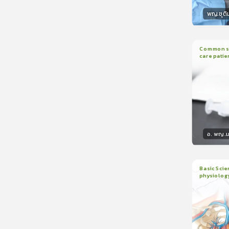
พญ.ชุติ
วิทยา
Common sed
care patie
2
บทเรี
อ. พญ.ม
วิทยา
Basic Scie
physiolog
6
บทเรี
ใบรับรอ