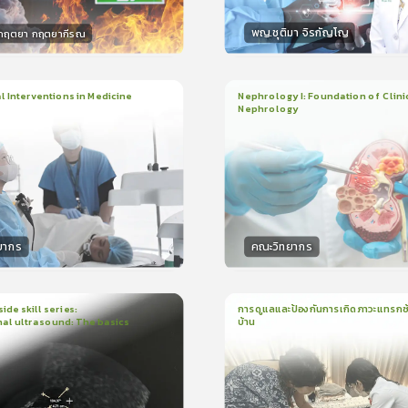
พญ.ชุติมา จิรกัญโญ
.กฤตยา กฤตยากีรณ
กร
วิทยากร
15
คะแนน
15
คะแน
 Interventions in Medicine
Nephrology I: Foundation of Clini
Nephrology
ียน
6ชั่วโมง:52นาที
3
บทเรียน
2ชั่วโมง:14นาที
ง
ใบรับรอง
5.0
(
1
ลำดับ
)
5.0
(
1
ลำดับ
)
ยากร
คณะวิทยากร
กร
วิทยากร
50
คะแนน
50
คะแน
ide skill series:
การดูแลและป้องกันการเกิดภาวะแทรกซ้
al ultrasound: The basics
บ้าน
น
23นาที
1
บทเรียน
16นาที
ใบรับรอง
ใบรั
5.0
(
1
ลำดับ
)
5.0
(
1
ลำดับ
)