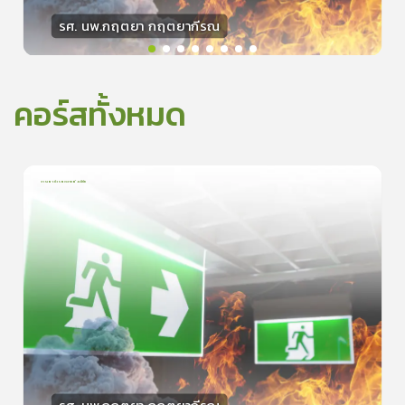
รศ. นพ.กฤตยา กฤตยากีรณ
วิทยากร
15
คะแนน
คอร์สทั้งหมด
การเอาตัวรอดจากอัคคีภัย
1
บทเรียน
5นาที
5.0
(
1
ลำดับ
)
0
ดูรายละเอียดเพิ่มเติม