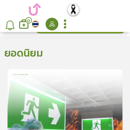
0
ค้นหา
เรียงลำดับ
ยอดนิยม
การเอาตัวรอดจากอัคคีภัย
1
บทเรียน
5นาที
5.0
(
1
ลำดับ
)
5
ดูรายละเอียดเพิ่มเติม