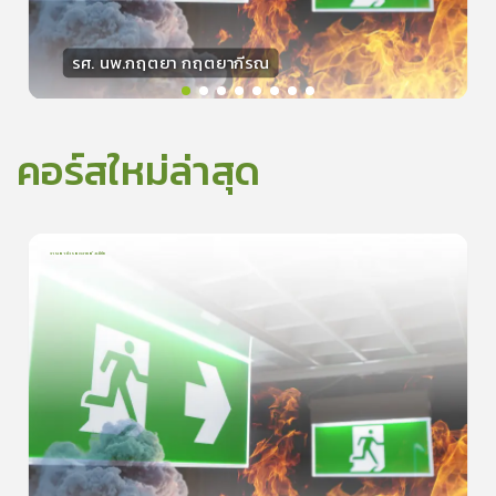
รศ. นพ.กฤตยา กฤตยากีรณ
วิทยากร
15
คะแนน
คอร์สใหม่ล่าสุด
การเอาตัวรอดจากอัคคีภัย
1
บทเรียน
5นาที
5.0
(
1
ลำดับ
)
0
ดูรายละเอียดเพิ่มเติม