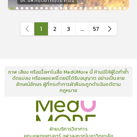
รศ. นพ.กฤตยา กฤตยากีรณ
วิทยากร
15
คะแนน
1
2
3
...
57
ภาพ เสียง หรือเนื้อหาในสื่อ MedUMore นี้ ห้ามมิให้ผู้ใดทำซ้ำ
ดัดแปลง หรือเผยแพร่โดยมิได้รับอนุญาต อย่างเป็นลาย
ลักษณ์อักษร ผู้ที่กระทำการฝ่าฝืนจะถูกดำเนินคดีตาม
กฎหมาย
คอร์ส
คลังเนื้อหาประชุมวิชาการ
ข่าวสาร
อินโฟกราฟิก
แพ็คเก็จ
เกี่ยวกับเรา
ฝ่ายบริการวิชาการ
คณะแพทยศาสตร์ จุฬาลงกรณ์มหาวิทยาลัย