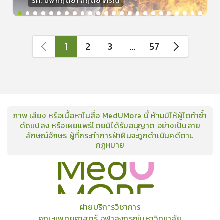
รศ. นพ.กฤตยา กฤตยากีรณ
วิทยากร
15
คะแนน
1
2
3
...
57
ภาพ เสียง หรือเนื้อหาในสื่อ MedUMore นี้ ห้ามมิให้ผู้ใดทำซ้ำ
ดัดแปลง หรือเผยแพร่โดยมิได้รับอนุญาต อย่างเป็นลาย
ลักษณ์อักษร ผู้ที่กระทำการฝ่าฝืนจะถูกดำเนินคดีตาม
กฎหมาย
คอร์ส
คลังเนื้อหาประชุมวิชาการ
ข่าวสาร
อินโฟกราฟิก
แพ็คเก็จ
เกี่ยวกับเรา
ฝ่ายบริการวิชาการ
คณะแพทยศาสตร์ จุฬาลงกรณ์มหาวิทยาลัย