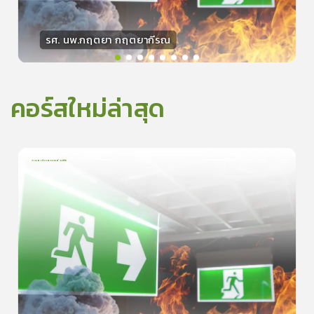
รศ. นพ.กฤตยา กฤตยากีรณ
วิทยากร
15
คะแนน
คอร์สใหม่ล่าสุด
การเอาตัวรอดจากอัคคีภัย
1
บทเรียน
5นาที
5.0
(
1
ลำดับ
)
0
ดูรายละเอียดเพิ่มเติม