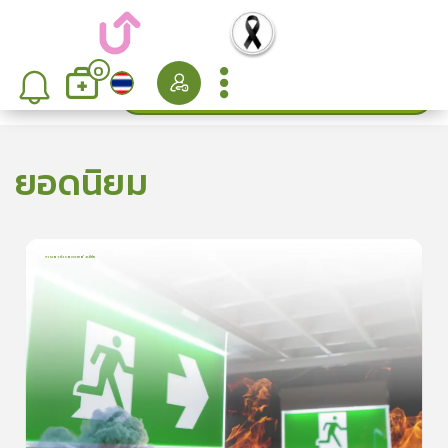
0
ค้นหา
เรียงลำดับ
ยอดนิยม
การเอาตัวรอดจากอัคคีภัย
1
บทเรียน
5นาที
5.0
(
1
ลำดับ
)
5
ดูรายละเอียดเพิ่มเติม