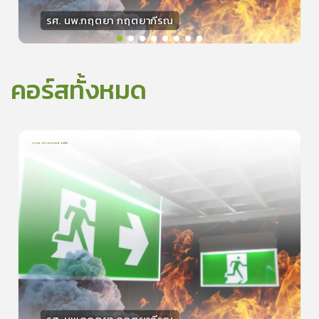
รศ. นพ.กฤตยา กฤตยากีรณ
วิทยากร
15
คะแนน
คอร์สทั้งหมด
การเอาตัวรอดจากอัคคีภัย
1
บทเรียน
5นาที
5.0
(
1
ลำดับ
)
0
ดูรายละเอียดเพิ่มเติม