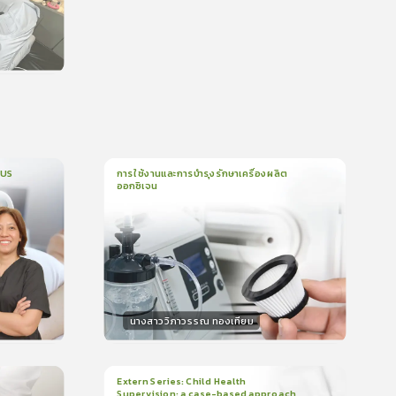
น
CUS
การใช้งานและการบำรุงรักษาเครื่องผลิต
ออกซิเจน
1
บทเรียน
5นาที
บรอง
ใบรับรอง
0.0
(
0
ลำดับ
)
นางสาววิภาวรรณ ทองเทียม
วิทยากร
น
15
คะแนน
Extern Series: Child Health
Supervision: a case-based approach