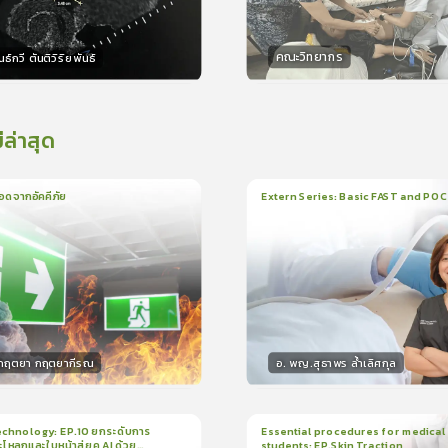
คณะวิทยากร
ธ์กวี ตันติวิริยพันธ์
กร
วิทยากร
15
คะแนน
15
คะแน
่ล่าสุด
อดจากอัคคีภัย
Extern Series: Basic FAST and PO
น
5นาที
1
บทเรียน
33นาที
ใบรั
5.0
(
1
ลำดับ
)
0.0
(
0
ลำดับ
)
.กฤตยา กฤตยากีรณ
อ. พญ.สุธาพร ล้ำเลิศกุล
กร
วิทยากร
15
คะแนน
30
คะแน
chnology: EP.10 ยกระดับการ
Essential procedures for medical
กะโหลกและใบหน้าสู่ยุค AI ด้วย
students: EP.Skin Traction