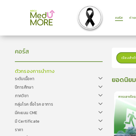
คอร์ส
ถ่า
คอร์ส
เรียงลำดั
ตัวกรองการนำทาง
ยอดนิย
ระดับเนื้อหา
ปีการศึกษา
ภาควิชา
การเอาตัวร
กลุ่มโรค ชื่อโรค อาการ
1
บทเรีย
มีคะแนน CME
มี Certificate
ราคา