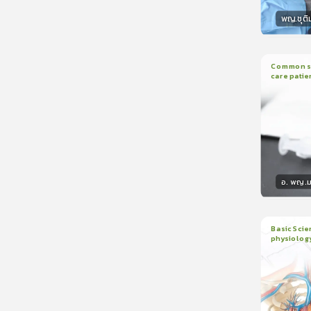
พญ.ชุติ
วิทยา
Common sed
care patie
2
บทเรี
อ. พญ.ม
วิทยา
Basic Scie
physiolog
6
บทเรี
ใบรับรอ