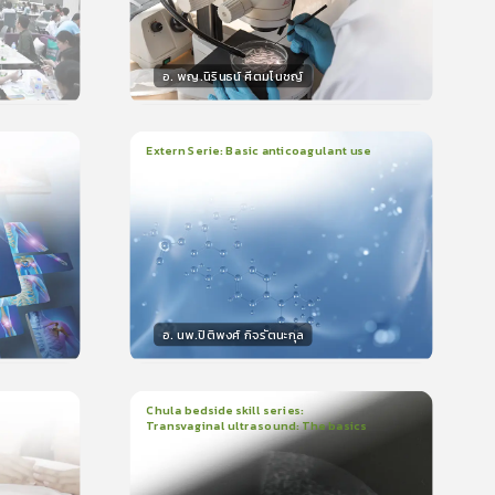
อ. พญ.นิรินธน์ ศีตมโนชญ์
วิทยากร
น
15
คะแนน
Extern Serie: Basic anticoagulant use
1
บทเรียน
26นาที
ใบรับรอง
399
0.0
(
0
ลำดับ
)
อ. นพ.ปิติพงศ์ กิจรัตนะกุล
วิทยากร
15
คะแนน
Chula bedside skill series:
Transvaginal ultrasound: The basics
1
บทเรียน
23นาที
ใบรับรอง
5.0
(
1
ลำดับ
)