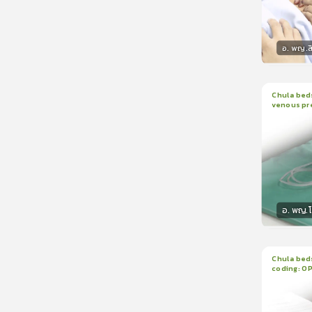
อ. พญ.ส
วิทยา
Chula beds
venous pr
1
บทเรีย
manomete
อ. พญ.
วิทยา
Chula beds
coding: O
1
บทเรีย
ใบรับรอ