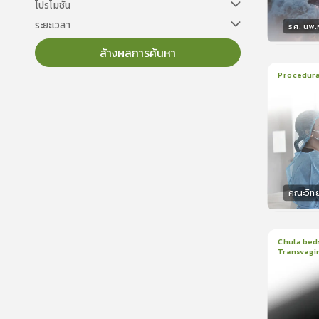
โปรโมชั่น
ระยะเวลา
รศ. นพ
ล้างผลการค้นหา
วิทยา
Procedural
22
บทเร
ใบรับรอ
คณะวิท
วิทยา
Chula beds
Transvagin
1
บทเรีย