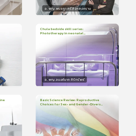
อ. พญ.พรชฎา ศรีสิงหสงคราม
วิทยากร
น
30
คะแนน
Chula bedside skill series:
Phototherapy in neonatal
1
บทเรียน
7นาที
บรอง
ใบรับรอง
hyperbilirubinemia
0.0
(
0
ลำดับ
)
อ. พญ.อนงค์นาถ ศิริทรัพย์
วิทยากร
น
15
คะแนน
ine
Basic Science Review: Reproductive
Choices for Sex- and Gender-Diverse
3
บทเรียน
1ชั่วโมง:29นาที
People
ใบรับรอง
0.0
(
0
ลำดับ
)