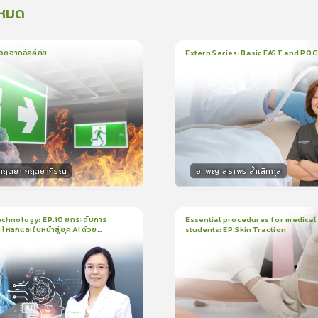
งหมด
อดจากอัคคีภัย
Extern Series: Basic FAST and PO
น
5นาที
1
บทเรียน
33นาที
ใบรั
5.0
(
1
ลำดับ
)
0.0
(
0
ลำดับ
)
.กฤตยา กฤตยากีรณ
อ. พญ.สุธาพร ล้ำเลิศกุล
กร
วิทยากร
15
คะแนน
30
คะแน
chnology: EP.10 ยกระดับการ
Essential procedures for medical
กะโหลกและใบหน้าสู่ยุค AI ด้วย
students: EP.Skin Traction
น
21นาที
2
บทเรียน
13นาที
ใบรับรอง
ใบรั
ck
5.0
(
1
ลำดับ
)
0.0
(
0
ลำดับ
)