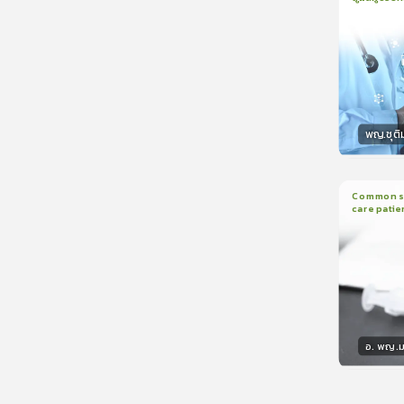
1
บทเรีย
CranioTra
พญ.ชุติ
วิทยา
Common sed
care patie
2
บทเรี
อ. พญ.ม
วิทยา