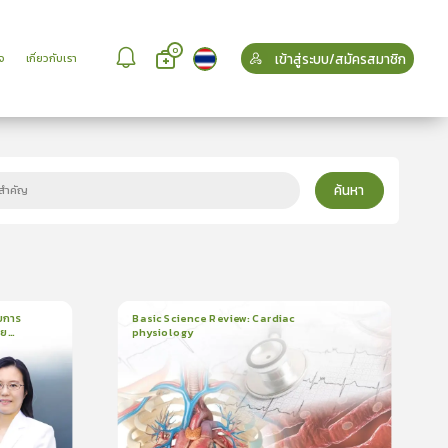
0
เข้าสู่ระบบ/สมัครสมาชิก
จ
เกี่ยวกับเรา
ค้นหา
บการ
Basic Science Review: Cardiac
วย
physiology
6
บทเรียน
3ชั่วโมง:25นาที
บรอง
ใบรับรอง
5.0
(
2
ลำดับ
)