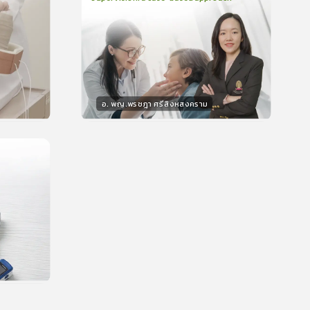
2
บทเรียน
48นาที
บรอง
ใบรับรอง
0.0
(
0
ลำดับ
)
อ. พญ.พรชฎา ศรีสิงหสงคราม
วิทยากร
น
30
คะแนน
บรอง
น