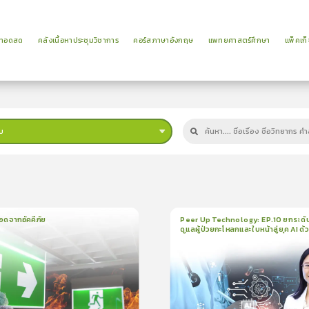
ยทอดสด
คลังเนื้อหาประชุมวิชาการ
คอร์สภาษาอังกฤษ
แพทยศาสตร์ศึกษา
แพ็คเก็
บ
ม
อดจากอัคคีภัย
Peer Up Technology: EP.10 ยกระดั
ดูแลผู้ป่วยกะโหลกและใบหน้าสู่ยุค AI ด้
น
5นาที
1
บทเรียน
21นาที
ใบรั
CranioTrack
5.0
(
1
ลำดับ
)
5.0
(
1
ลำดับ
)