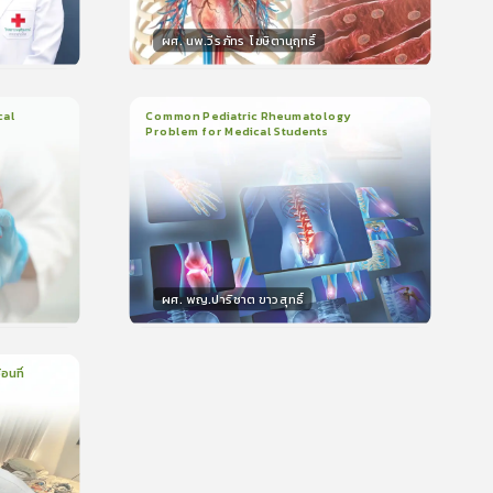
ผศ. นพ.วีรภัทร โฆษิตานุฤทธิ์
วิทยากร
น
50
คะแนน
cal
Common Pediatric Rheumatology
Problem for Medical Students
3
บทเรียน
1ชั่วโมง:29นาที
399
ใบรับรอง
5.0
(
1
ลำดับ
)
ผศ. พญ.ปาริชาต ขาวสุทธิ์
วิทยากร
น
50
คะแนน
อนที่
บรอง