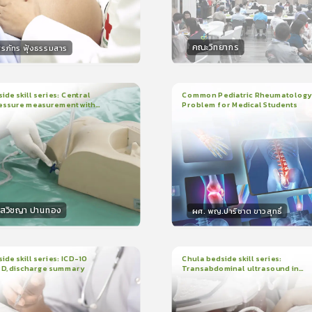
คณะวิทยากร
ิรภัทร ฟุ้งธรรมสาร
กร
วิทยากร
15
คะแนน
50
คะแน
ide skill series: Central
Common Pediatric Rheumatology
essure measurement with
Problem for Medical Students
3
บทเรียน
1ชั่วโมง:29นาที
น
7นาที
ใบรับรอง
r/ruler
ใบรับรอง
0.0
(
0
ลำดับ
)
5.0
(
1
ลำดับ
)
โสวิชญา ปานทอง
ผศ. พญ.ปาริชาต ขาวสุทธิ์
กร
วิทยากร
15
คะแนน
50
คะแนน
ide skill series: ICD-10
Chula bedside skill series:
PD, discharge summary
Transabdominal ultrasound in
น
30นาที
2
บทเรียน
45นาที
pregnant women
ง
ใบรับรอง
0.0
(
0
ลำดับ
)
0.0
(
0
ลำดับ
)