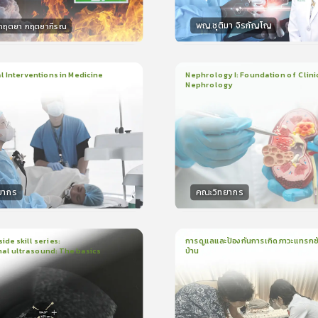
พญ.ชุติมา จิรกัญโญ
.กฤตยา กฤตยากีรณ
กร
วิทยากร
15
คะแนน
15
คะแน
 Interventions in Medicine
Nephrology I: Foundation of Clini
Nephrology
ียน
6ชั่วโมง:52นาที
3
บทเรียน
2ชั่วโมง:14นาที
ง
ใบรับรอง
5.0
(
1
ลำดับ
)
5.0
(
1
ลำดับ
)
ยากร
คณะวิทยากร
กร
วิทยากร
50
คะแนน
50
คะแน
ide skill series:
การดูแลและป้องกันการเกิดภาวะแทรกซ้
al ultrasound: The basics
บ้าน
น
23นาที
1
บทเรียน
16นาที
ใบรับรอง
ใบรั
5.0
(
1
ลำดับ
)
5.0
(
1
ลำดับ
)