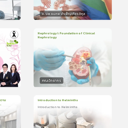
อ. นพ.ธนภพ บำเพ็ญเกียรติกุล
วิทยากร
น
50
คะแนน
Nephrology I: Foundation of Clinical
Nephrology
3
บทเรียน
2ชั่วโมง:14นาที
ใบรับรอง
5.0
(
1
ลำดับ
)
คณะวิทยากร
วิทยากร
น
50
คะแนน
ความ
Introduction to Helminths
Introduction to Helminths
1
บทเรียน
20นาที
ใบรับรอง
Introduction to Helminths
0.0
(
0
ลำดับ
)