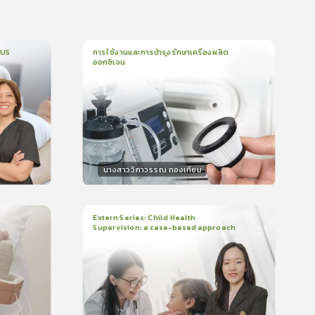
CUS
การใช้งานและการบำรุงรักษาเครื่องผลิต
ออกซิเจน
1
บทเรียน
5นาที
บรอง
ใบรับรอง
0.0
(
0
ลำดับ
)
นางสาววิภาวรรณ ทองเทียม
วิทยากร
น
15
คะแนน
Extern Series: Child Health
Supervision: a case-based approach
2
บทเรียน
48นาที
บรอง
ใบรับรอง
0.0
(
0
ลำดับ
)