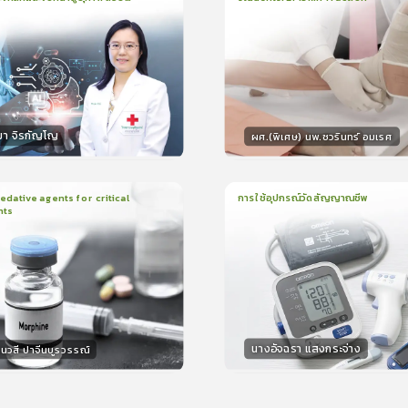
น
21นาที
2
บทเรียน
13นาที
ใบรับรอง
ใบรั
ck
5.0
(
1
ลำดับ
)
0.0
(
0
ลำดับ
)
มา จิรกัญโญ
ผศ.(พิเศษ) นพ.ชวรินทร์ อมเรศ
กร
วิทยากร
15
คะแนน
15
คะแน
ative agents for critical
การใช้อุปกรณ์วัดสัญญาณชีพ
nts
ยน
41นาที
1
บทเรียน
14นาที
ใบรับรอง
ใบรั
0.0
(
0
ลำดับ
)
0.0
(
0
ลำดับ
)
นางอัจฉรา แสงกระจ่าง
นวสี ปาจีนบูรวรรณ์
กร
วิทยากร
30
คะแนน
15
คะแน