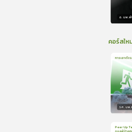
อ. นพ.พัน
วิทยา
คอร์สใหม
การเอาตัวร
1
บทเรีย
รศ. นพ
วิทยา
Peer Up Te
ดูแลผู้ป่วย