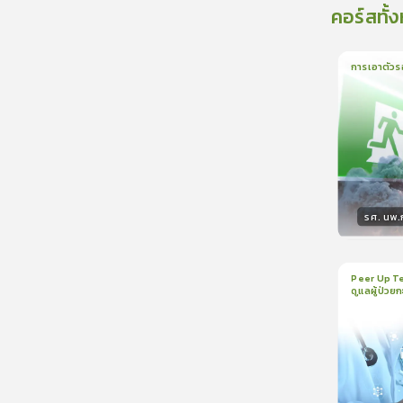
คอร์สทั้
การเอาตัวร
1
บทเรีย
รศ. นพ
วิทยา
Peer Up Te
ดูแลผู้ป่วย
1
บทเรีย
CranioTra