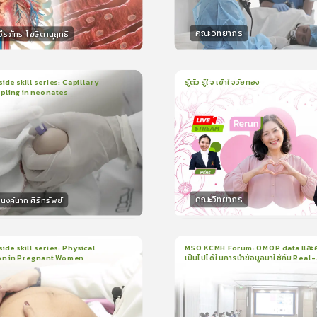
คณะวิทยากร
ีรภัทร โฆษิตานุฤทธิ์
กร
วิทยากร
50
คะแนน
50
คะแน
ide skill series: Capillary
รู้ตัว รู้ใจ เข้าใจวัยทอง
pling in neonates
1
บทเรียน
1ชั่วโมง:3นาที
น
5นาที
ใบรับรอง
ใบรับรอง
0.0
(
0
ลำดับ
)
0.0
(
0
ลำดับ
)
คณะวิทยากร
งค์นาถ ศิริทรัพย์
กร
วิทยากร
15
คะแนน
50
คะแน
ide skill series: Physical
MSO KCMH Forum: OMOP data และ
on in Pregnant Women
เป็นไปได้ในการนำข้อมูลมาใช้กับ Real-
น
7นาที
1
บทเรียน
1ชั่วโมง:1นาที
world research
199
ง
ใบรับรอง
3.5
(
1
ลำดับ
)
0.0
(
0
ลำดับ
)