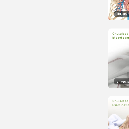
ผศ. นพ.ว
วิทยา
Chula beds
blood sam
1
บทเรีย
อ. พญ.อน
วิทยา
Chula beds
Examinati
1
บทเรีย
ใบรับรอ