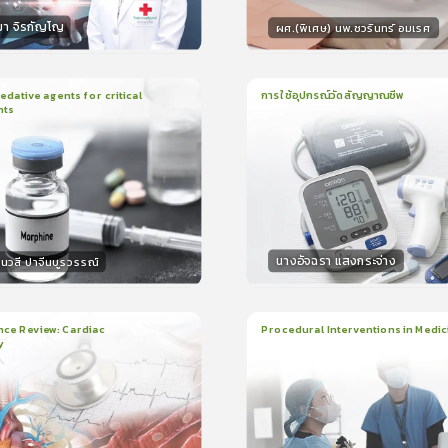
มา จิรกัญโญ
ผศ.(พิเศษ) นพ.ชวรินทร์ อมเรศ
กร
วิทยากร
15
คะแนน
15
คะแน
ative agents for critical
การใช้อุปกรณ์วัดสัญญาณชีพ
nts
ยน
41นาที
1
บทเรียน
14นาที
ใบรับรอง
ใบรั
0.0
(
0
ลำดับ
)
0.0
(
0
ลำดับ
)
นางอัจฉรา แสงกระจ่าง
นวสี ปาจีนบูรวรรณ์
กร
วิทยากร
30
คะแนน
15
คะแน
nce Review: Cardiac
Procedural Interventions in Medic
y
ยน
3ชั่วโมง:25นาที
22
บทเรียน
6ชั่วโมง:52นาที
ง
ใบรับรอง
5.0
(
2
ลำดับ
)
5.0
(
1
ลำดับ
)