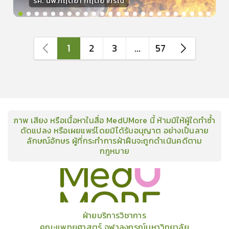
รศ. นพ.กฤตยา กฤตยากีรณ
วิทยากร
15
คะแนน
1
2
3
...
57
ภาพ เสียง หรือเนื้อหาในสื่อ MedUMore นี้ ห้ามมิให้ผู้ใดทำซ้ำ
ดัดแปลง หรือเผยแพร่โดยมิได้รับอนุญาต อย่างเป็นลาย
ลักษณ์อักษร ผู้ที่กระทำการฝ่าฝืนจะถูกดำเนินคดีตาม
กฎหมาย
คอร์ส
คลังเนื้อหาประชุมวิชาการ
ข่าวสาร
อินโฟกราฟิก
แพ็คเก็จ
เกี่ยวกับเรา
ฝ่ายบริการวิชาการ
คณะแพทยศาสตร์ จุฬาลงกรณ์มหาวิทยาลัย