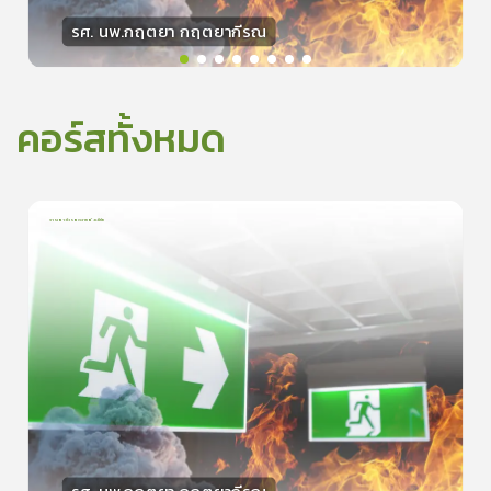
รศ. นพ.กฤตยา กฤตยากีรณ
วิทยากร
15
คะแนน
คอร์สทั้งหมด
การเอาตัวรอดจากอัคคีภัย
1
บทเรียน
5นาที
5.0
(
1
ลำดับ
)
0
ดูรายละเอียดเพิ่มเติม