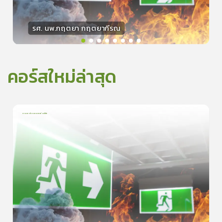
รศ. นพ.กฤตยา กฤตยากีรณ
วิทยากร
15
คะแนน
คอร์สใหม่ล่าสุด
การเอาตัวรอดจากอัคคีภัย
1
บทเรียน
5นาที
5.0
(
1
ลำดับ
)
0
ดูรายละเอียดเพิ่มเติม