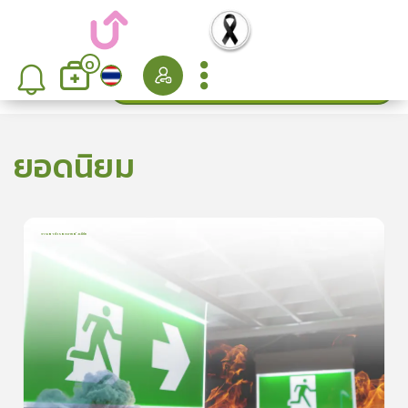
0
ค้นหา
เรียงลำดับ
ยอดนิยม
การเอาตัวรอดจากอัคคีภัย
1
บทเรียน
5นาที
5.0
(
1
ลำดับ
)
5
ดูรายละเอียดเพิ่มเติม