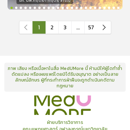
รศ. นพ.กฤตยา กฤตยากีรณ
วิทยากร
15
คะแนน
1
2
3
...
57
ภาพ เสียง หรือเนื้อหาในสื่อ MedUMore นี้ ห้ามมิให้ผู้ใดทำซ้ำ
ดัดแปลง หรือเผยแพร่โดยมิได้รับอนุญาต อย่างเป็นลาย
ลักษณ์อักษร ผู้ที่กระทำการฝ่าฝืนจะถูกดำเนินคดีตาม
กฎหมาย
คอร์ส
คลังเนื้อหาประชุมวิชาการ
ข่าวสาร
อินโฟกราฟิก
แพ็คเก็จ
เกี่ยวกับเรา
ฝ่ายบริการวิชาการ
คณะแพทยศาสตร์ จุฬาลงกรณ์มหาวิทยาลัย