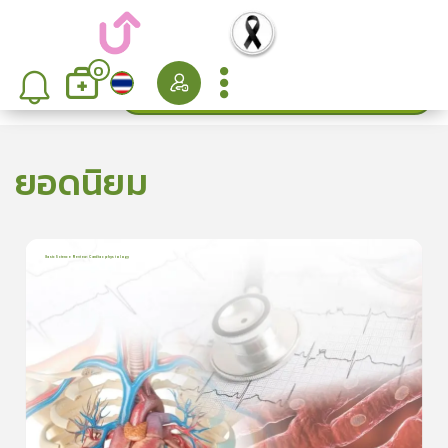
0
ค้นหา
เรียงลำดับ
ยอดนิยม
Basic Science Review: Cardiac physiology
6
บทเรียน
3ชั่วโมง:25นาที
ใบประกาศนียบัตร
5
5.0
(
2
ลำดับ
)
ดูรายละเอียดเพิ่มเติม