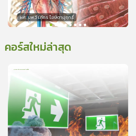
ผศ. นพ.วีรภัทร โฆษิตานุฤทธิ์
วิทยากร
50
คะแนน
คอร์สใหม่ล่าสุด
การเอาตัวรอดจากอัคคีภัย
1
บทเรียน
5นาที
0.0
(
0
ลำดับ
)
0
ดูรายละเอียดเพิ่มเติม