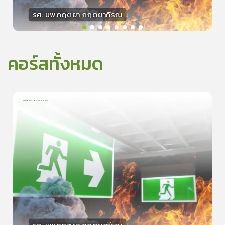
รศ. นพ.กฤตยา กฤตยากีรณ
วิทยากร
15
คะแนน
คอร์สทั้งหมด
การเอาตัวรอดจากอัคคีภัย
1
บทเรียน
5นาที
0.0
(
0
ลำดับ
)
0
ดูรายละเอียดเพิ่มเติม