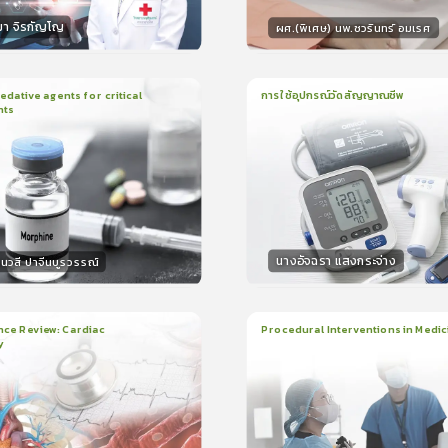
มา จิรกัญโญ
ผศ.(พิเศษ) นพ.ชวรินทร์ อมเรศ
กร
วิทยากร
15
คะแนน
15
คะแน
ative agents for critical
การใช้อุปกรณ์วัดสัญญาณชีพ
nts
ยน
41นาที
1
บทเรียน
14นาที
ใบรับรอง
ใบรั
0.0
(
0
ลำดับ
)
0.0
(
0
ลำดับ
)
นางอัจฉรา แสงกระจ่าง
นวสี ปาจีนบูรวรรณ์
กร
วิทยากร
30
คะแนน
15
คะแน
nce Review: Cardiac
Procedural Interventions in Medic
y
ยน
3ชั่วโมง:25นาที
22
บทเรียน
6ชั่วโมง:52นาที
ง
ใบรับรอง
5.0
(
2
ลำดับ
)
5.0
(
1
ลำดับ
)