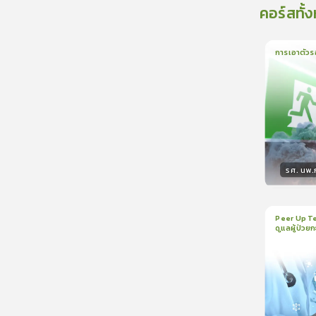
คอร์สทั้
การเอาตัวร
1
บทเรีย
รศ. นพ
วิทยา
Peer Up Te
ดูแลผู้ป่วย
1
บทเรีย
CranioTra