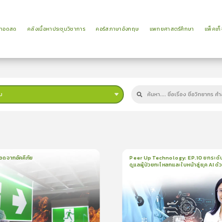
ยทอดสด
คลังเนื้อหาประชุมวิชาการ
คอร์สภาษาอังกฤษ
แพทยศาสตร์ศึกษา
แพ็คเก็
บ
ม
อดจากอัคคีภัย
Peer Up Technology: EP.10 ยกระดั
ดูแลผู้ป่วยกะโหลกและใบหน้าสู่ยุค AI ด้
น
5นาที
1
บทเรียน
21นาที
ใบรั
CranioTrack
5.0
(
1
ลำดับ
)
5.0
(
1
ลำดับ
)