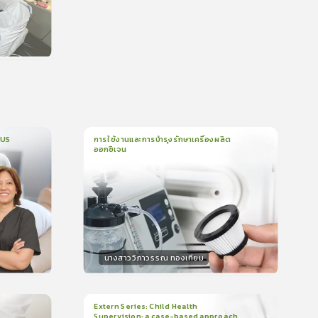
น
CUS
การใช้งานและการบำรุงรักษาเครื่องผลิต
ออกซิเจน
1
บทเรียน
5นาที
บรอง
ใบรับรอง
0.0
(
0
ลำดับ
)
นางสาววิภาวรรณ ทองเทียม
วิทยากร
น
15
คะแนน
Extern Series: Child Health
Supervision: a case-based approach