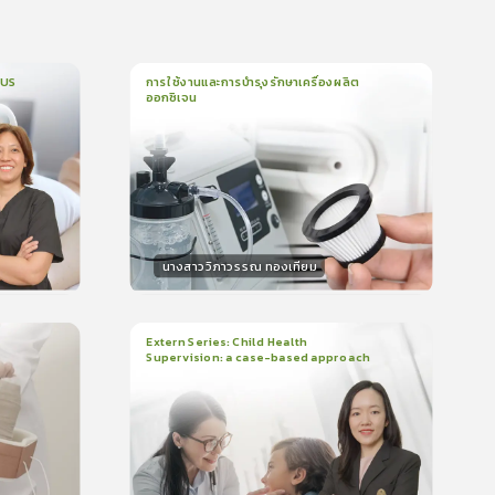
CUS
การใช้งานและการบำรุงรักษาเครื่องผลิต
ออกซิเจน
1
บทเรียน
5นาที
บรอง
ใบรับรอง
0.0
(
0
ลำดับ
)
นางสาววิภาวรรณ ทองเทียม
วิทยากร
น
15
คะแนน
Extern Series: Child Health
Supervision: a case-based approach
2
บทเรียน
48นาที
บรอง
ใบรับรอง
0.0
(
0
ลำดับ
)