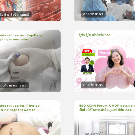
คณะวิทยากร
ีรภัทร โฆษิตานุฤทธิ์
กร
วิทยากร
50
คะแนน
50
คะแน
ide skill series: Capillary
รู้ตัว รู้ใจ เข้าใจวัยทอง
pling in neonates
1
บทเรียน
1ชั่วโมง:3นาที
น
5นาที
ใบรับรอง
ใบรับรอง
0.0
(
0
ลำดับ
)
0.0
(
0
ลำดับ
)
คณะวิทยากร
งค์นาถ ศิริทรัพย์
กร
วิทยากร
15
คะแนน
50
คะแน
ide skill series: Physical
MSO KCMH Forum: OMOP data และ
on in Pregnant Women
เป็นไปได้ในการนำข้อมูลมาใช้กับ Real-
น
7นาที
1
บทเรียน
1ชั่วโมง:1นาที
world research
199
ง
ใบรับรอง
3.5
(
1
ลำดับ
)
0.0
(
0
ลำดับ
)