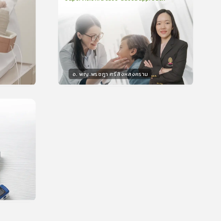
2
บทเรียน
48นาที
บรอง
ใบรับรอง
0.0
(
0
ลำดับ
)
อ. พญ.พรชฎา ศรีสิงหสงคราม
วิทยากร
น
30
คะแนน
บรอง
น