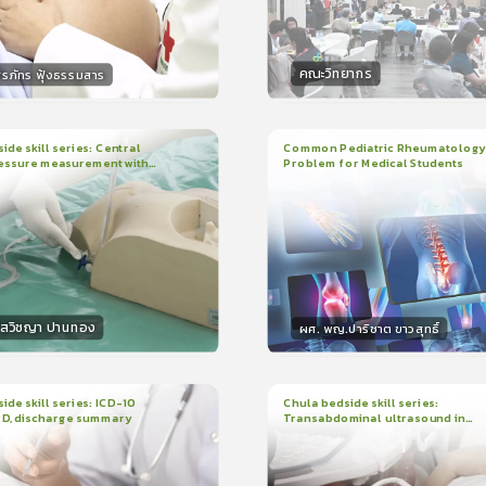
คณะวิทยากร
ิรภัทร ฟุ้งธรรมสาร
กร
วิทยากร
15
คะแนน
50
คะแน
ide skill series: Central
Common Pediatric Rheumatology
essure measurement with
Problem for Medical Students
3
บทเรียน
1ชั่วโมง:29นาที
น
7นาที
ใบรับรอง
r/ruler
ใบรับรอง
0.0
(
0
ลำดับ
)
5.0
(
1
ลำดับ
)
โสวิชญา ปานทอง
ผศ. พญ.ปาริชาต ขาวสุทธิ์
กร
วิทยากร
15
คะแนน
50
คะแนน
ide skill series: ICD-10
Chula bedside skill series:
PD, discharge summary
Transabdominal ultrasound in
น
30นาที
2
บทเรียน
45นาที
pregnant women
ง
ใบรับรอง
0.0
(
0
ลำดับ
)
0.0
(
0
ลำดับ
)