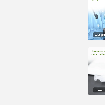
1
บทเรีย
CranioTra
พญ.ชุติ
วิทยา
Common sed
care patie
2
บทเรี
อ. พญ.ม
วิทยา