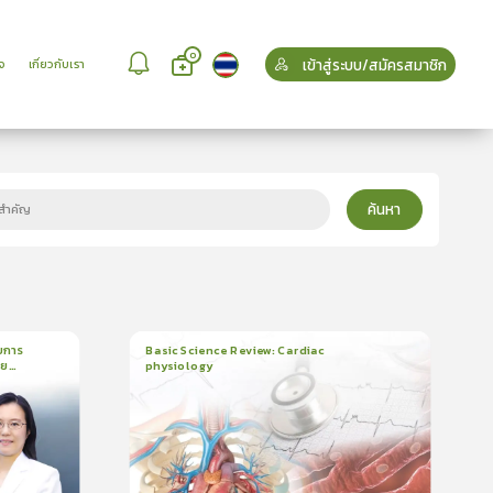
0
เข้าสู่ระบบ/สมัครสมาชิก
จ
เกี่ยวกับเรา
ค้นหา
บการ
Basic Science Review: Cardiac
วย
physiology
6
บทเรียน
3ชั่วโมง:25นาที
บรอง
ใบรับรอง
5.0
(
2
ลำดับ
)