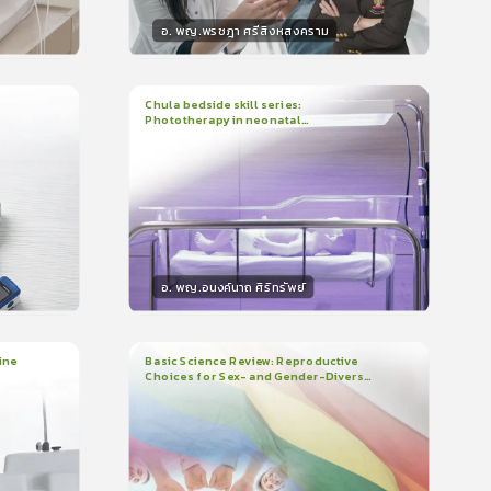
อ. พญ.พรชฎา ศรีสิงหสงคราม
วิทยากร
น
30
คะแนน
Chula bedside skill series:
Phototherapy in neonatal
1
บทเรียน
7นาที
บรอง
ใบรับรอง
hyperbilirubinemia
0.0
(
0
ลำดับ
)
อ. พญ.อนงค์นาถ ศิริทรัพย์
วิทยากร
น
15
คะแนน
ine
Basic Science Review: Reproductive
Choices for Sex- and Gender-Diverse
3
บทเรียน
1ชั่วโมง:29นาที
People
ใบรับรอง
0.0
(
0
ลำดับ
)