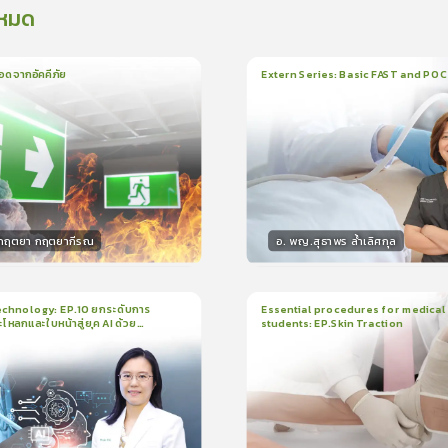
งหมด
อดจากอัคคีภัย
Extern Series: Basic FAST and PO
น
5นาที
1
บทเรียน
33นาที
ใบรั
5.0
(
1
ลำดับ
)
0.0
(
0
ลำดับ
)
.กฤตยา กฤตยากีรณ
อ. พญ.สุธาพร ล้ำเลิศกุล
กร
วิทยากร
15
คะแนน
30
คะแน
chnology: EP.10 ยกระดับการ
Essential procedures for medical
กะโหลกและใบหน้าสู่ยุค AI ด้วย
students: EP.Skin Traction
น
21นาที
2
บทเรียน
13นาที
ใบรับรอง
ใบรั
ck
5.0
(
1
ลำดับ
)
0.0
(
0
ลำดับ
)