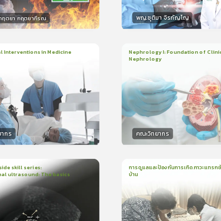
พญ.ชุติมา จิรกัญโญ
.กฤตยา กฤตยากีรณ
กร
วิทยากร
15
คะแนน
15
คะแน
 Interventions in Medicine
Nephrology I: Foundation of Clini
Nephrology
ียน
6ชั่วโมง:52นาที
3
บทเรียน
2ชั่วโมง:14นาที
ง
ใบรับรอง
5.0
(
1
ลำดับ
)
5.0
(
1
ลำดับ
)
ยากร
คณะวิทยากร
กร
วิทยากร
50
คะแนน
50
คะแน
ide skill series:
การดูแลและป้องกันการเกิดภาวะแทรกซ้
al ultrasound: The basics
บ้าน
น
23นาที
1
บทเรียน
16นาที
ใบรับรอง
ใบรั
5.0
(
1
ลำดับ
)
5.0
(
1
ลำดับ
)