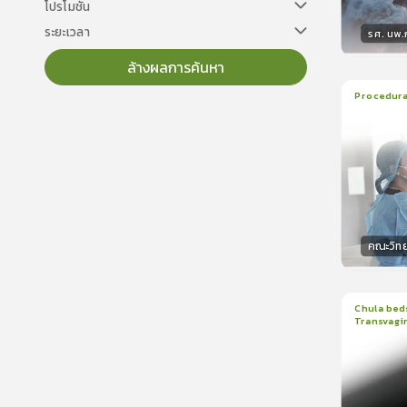
โปรโมชั่น
ระยะเวลา
รศ. นพ
ล้างผลการค้นหา
วิทยา
Procedural
22
บทเร
ใบรับรอ
คณะวิท
วิทยา
Chula beds
Transvagin
1
บทเรีย