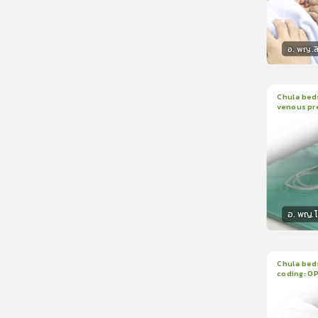
อ. พญ.ส
วิทยา
Chula beds
venous pr
1
บทเรีย
manomete
อ. พญ.
วิทยา
Chula beds
coding: O
1
บทเรีย
ใบรับรอ