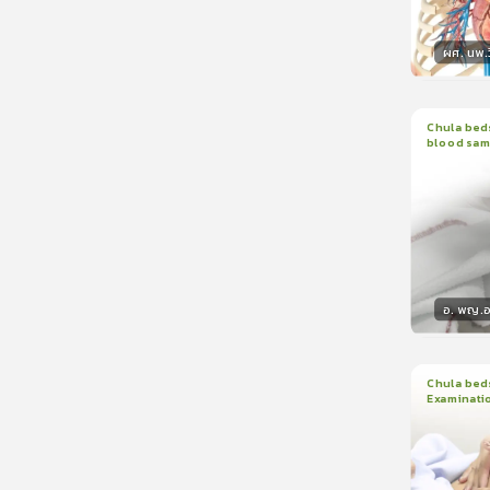
ผศ. นพ.ว
วิทยา
Chula beds
blood sam
1
บทเรีย
อ. พญ.อน
วิทยา
Chula beds
Examinati
1
บทเรีย
ใบรับรอ