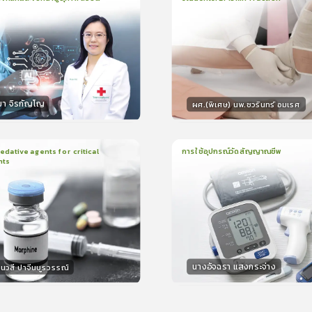
น
21นาที
2
บทเรียน
13นาที
ใบรับรอง
ใบรั
ck
5.0
(
1
ลำดับ
)
0.0
(
0
ลำดับ
)
มา จิรกัญโญ
ผศ.(พิเศษ) นพ.ชวรินทร์ อมเรศ
กร
วิทยากร
15
คะแนน
15
คะแน
ative agents for critical
การใช้อุปกรณ์วัดสัญญาณชีพ
nts
ยน
41นาที
1
บทเรียน
14นาที
ใบรับรอง
ใบรั
0.0
(
0
ลำดับ
)
0.0
(
0
ลำดับ
)
นางอัจฉรา แสงกระจ่าง
นวสี ปาจีนบูรวรรณ์
กร
วิทยากร
30
คะแนน
15
คะแน