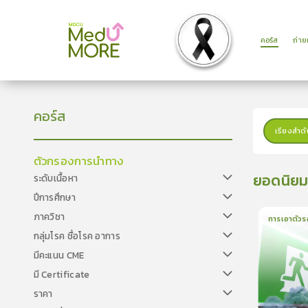
คอร์ส
ถ่า
คอร์ส
เรียงลำดั
ตัวกรองการนำทาง
ยอดนิย
ระดับเนื้อหา
ปีการศึกษา
ภาควิชา
การเอาตัวร
กลุ่มโรค ชื่อโรค อาการ
1
บทเรีย
มีคะแนน CME
มี Certificate
ราคา