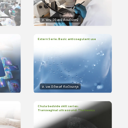
อ. พญ.นิรินธน์ ศีตมโนชญ์
วิทยากร
น
15
คะแนน
Extern Serie: Basic anticoagulant use
1
บทเรียน
26นาที
ใบรับรอง
399
0.0
(
0
ลำดับ
)
อ. นพ.ปิติพงศ์ กิจรัตนะกุล
วิทยากร
15
คะแนน
Chula bedside skill series:
Transvaginal ultrasound: The basics
1
บทเรียน
23นาที
ใบรับรอง
5.0
(
1
ลำดับ
)