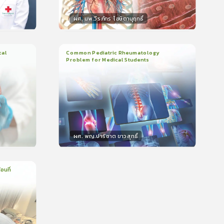
ผศ. นพ.วีรภัทร โฆษิตานุฤทธิ์
วิทยากร
น
50
คะแนน
cal
Common Pediatric Rheumatology
Problem for Medical Students
3
บทเรียน
1ชั่วโมง:29นาที
399
ใบรับรอง
5.0
(
1
ลำดับ
)
ผศ. พญ.ปาริชาต ขาวสุทธิ์
วิทยากร
น
50
คะแนน
อนที่
บรอง