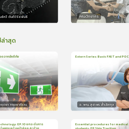
คณะวิทยากร
ธ์กวี ตันติวิริยพันธ์
กร
วิทยากร
15
คะแนน
15
คะแน
่ล่าสุด
อดจากอัคคีภัย
Extern Series: Basic FAST and PO
น
5นาที
1
บทเรียน
33นาที
ใบรั
5.0
(
1
ลำดับ
)
0.0
(
0
ลำดับ
)
.กฤตยา กฤตยากีรณ
อ. พญ.สุธาพร ล้ำเลิศกุล
กร
วิทยากร
15
คะแนน
30
คะแน
chnology: EP.10 ยกระดับการ
Essential procedures for medical
กะโหลกและใบหน้าสู่ยุค AI ด้วย
students: EP.Skin Traction