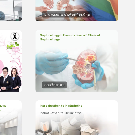
อ. นพ.ธนภพ บำเพ็ญเกียรติกุล
วิทยากร
น
50
คะแนน
Nephrology I: Foundation of Clinical
Nephrology
3
บทเรียน
2ชั่วโมง:14นาที
ใบรับรอง
5.0
(
1
ลำดับ
)
คณะวิทยากร
วิทยากร
น
50
คะแนน
ความ
Introduction to Helminths
Introduction to Helminths
1
บทเรียน
20นาที
ใบรับรอง
Introduction to Helminths
0.0
(
0
ลำดับ
)