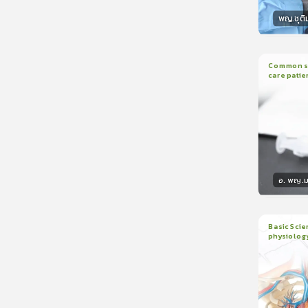
พญ.ชุติ
วิทยา
Common sed
care patie
2
บทเรี
อ. พญ.ม
วิทยา
Basic Scie
physiolog
6
บทเรี
ใบรับรอ