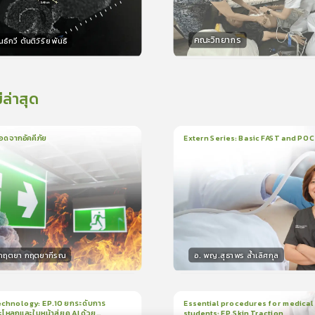
คณะวิทยากร
ธ์กวี ตันติวิริยพันธ์
กร
วิทยากร
15
คะแนน
15
คะแน
่ล่าสุด
อดจากอัคคีภัย
Extern Series: Basic FAST and PO
น
5นาที
1
บทเรียน
33นาที
ใบรั
5.0
(
1
ลำดับ
)
0.0
(
0
ลำดับ
)
.กฤตยา กฤตยากีรณ
อ. พญ.สุธาพร ล้ำเลิศกุล
กร
วิทยากร
15
คะแนน
30
คะแน
chnology: EP.10 ยกระดับการ
Essential procedures for medical
กะโหลกและใบหน้าสู่ยุค AI ด้วย
students: EP.Skin Traction