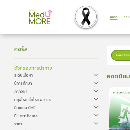
คอร์ส
ถ่า
คอร์ส
เรียงลำดั
ตัวกรองการนำทาง
ยอดนิย
ระดับเนื้อหา
ปีการศึกษา
ภาควิชา
การเอาตัวร
กลุ่มโรค ชื่อโรค อาการ
1
บทเรีย
มีคะแนน CME
มี Certificate
ราคา