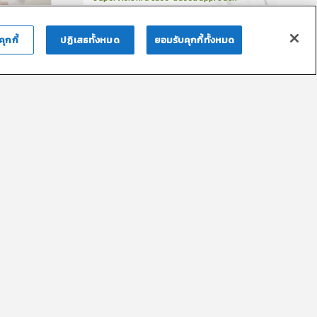
2
บทเรียน
48นาที
บรอง
ใบรับรอง
คุกกี้
ปฏิเสธทั้งหมด
ยอมรับคุกกี้ทั้งหมด
0.0
(
0
ลำดับ
)
อ. พญ.พรชฎา ศรีสิงหสงคราม
วิทยากร
น
30
คะแนน
บรอง
น