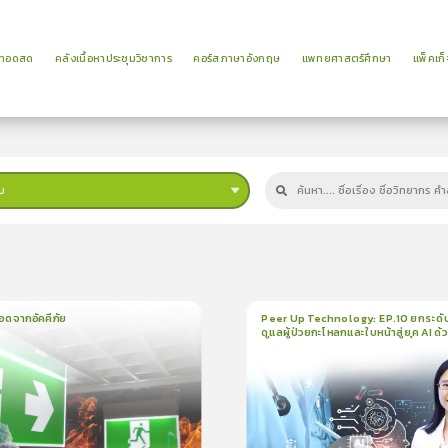
ยทอดสด
คลังเนื้อหาประชุมวิชาการ
คอร์สภาษาอังกฤษ
แพทยศาสตร์ศึกษา
แพ็คเก็
บ
ม
อดจากอัคคีภัย
Peer Up Technology: EP.10 ยกระดั
ดูแลผู้ป่วยกะโหลกและใบหน้าสู่ยุค AI ด้
น
5นาที
1
บทเรียน
21นาที
ใบรั
CranioTrack
5.0
(
1
ลำดับ
)
5.0
(
1
ลำดับ
)