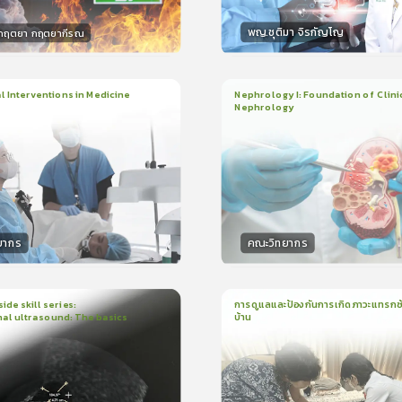
พญ.ชุติมา จิรกัญโญ
.กฤตยา กฤตยากีรณ
กร
วิทยากร
15
คะแนน
15
คะแน
 Interventions in Medicine
Nephrology I: Foundation of Clini
Nephrology
ียน
6ชั่วโมง:52นาที
3
บทเรียน
2ชั่วโมง:14นาที
ง
ใบรับรอง
5.0
(
1
ลำดับ
)
5.0
(
1
ลำดับ
)
ยากร
คณะวิทยากร
กร
วิทยากร
50
คะแนน
50
คะแน
ide skill series:
การดูแลและป้องกันการเกิดภาวะแทรกซ้
al ultrasound: The basics
บ้าน
น
23นาที
1
บทเรียน
16นาที
ใบรับรอง
ใบรั
5.0
(
1
ลำดับ
)
5.0
(
1
ลำดับ
)