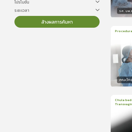
โปรโมชั่น
ระยะเวลา
รศ. นพ
ล้างผลการค้นหา
วิทยา
Procedural
22
บทเร
ใบรับรอ
คณะวิท
วิทยา
Chula beds
Transvagin
1
บทเรีย