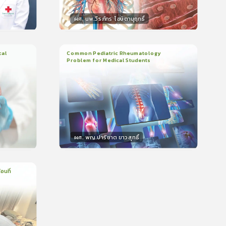
ผศ. นพ.วีรภัทร โฆษิตานุฤทธิ์
วิทยากร
น
50
คะแนน
cal
Common Pediatric Rheumatology
Problem for Medical Students
3
บทเรียน
1ชั่วโมง:29นาที
399
ใบรับรอง
5.0
(
1
ลำดับ
)
ผศ. พญ.ปาริชาต ขาวสุทธิ์
วิทยากร
น
50
คะแนน
อนที่
บรอง