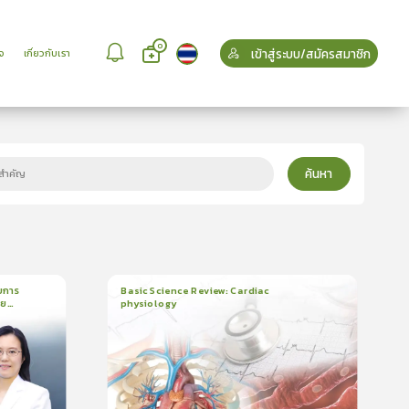
0
เข้าสู่ระบบ/สมัครสมาชิก
จ
เกี่ยวกับเรา
ค้นหา
บการ
Basic Science Review: Cardiac
วย
physiology
6
บทเรียน
3ชั่วโมง:25นาที
บรอง
ใบรับรอง
5.0
(
2
ลำดับ
)