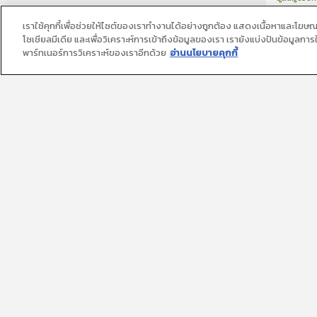
1
บทเรีย
CranioTra
เราใช้คุกกี้เพื่อช่วยให้ไซต์ของเราทำงานได้อย่างถูกต้อง แสดงเนื้อหาและโฆษ
โซเชียลมีเดีย และเพื่อวิเคราะห์การเข้าถึงข้อมูลของเรา เรายังแบ่งปันข้อมูลก
พาร์ทเนอร์การวิเคราะห์ของเราอีกด้วย
อ่านนโยบายคุกกี้
พญ.ชุติ
วิทยา
Common sed
care patie
2
บทเรี
อ. พญ.ม
วิทยา