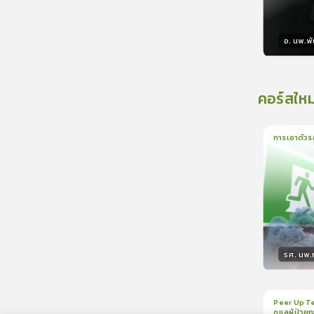
อ. นพ.พัน
วิทยา
คอร์สใหม
การเอาตัวร
1
บทเรีย
รศ. นพ
วิทยา
Peer Up Te
ดูแลผู้ป่วย