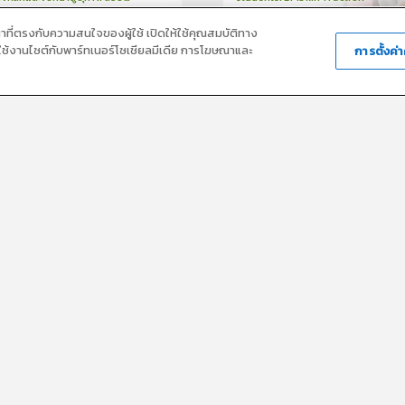
น
21นาที
2
บทเรียน
13นาที
ใบรับรอง
ใบรั
ck
ณาที่ตรงกับความสนใจของผู้ใช้ เปิดให้ใช้คุณสมบัติทาง
5.0
(
1
ลำดับ
)
0.0
(
0
ลำดับ
)
ารใช้งานไซต์กับพาร์ทเนอร์โซเชียลมีเดีย การโฆษณาและ
การตั้งค่า
มา จิรกัญโญ
ผศ.(พิเศษ) นพ.ชวรินทร์ อมเรศ
กร
วิทยากร
15
คะแนน
15
คะแน
ative agents for critical
การใช้อุปกรณ์วัดสัญญาณชีพ
nts
ยน
41นาที
1
บทเรียน
14นาที
ใบรับรอง
ใบรั
0.0
(
0
ลำดับ
)
0.0
(
0
ลำดับ
)
นางอัจฉรา แสงกระจ่าง
นวสี ปาจีนบูรวรรณ์
กร
วิทยากร
30
คะแนน
15
คะแน