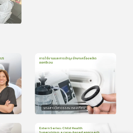
น
CUS
การใช้งานและการบำรุงรักษาเครื่องผลิต
ออกซิเจน
1
บทเรียน
5นาที
บรอง
ใบรับรอง
0.0
(
0
ลำดับ
)
นางสาววิภาวรรณ ทองเทียม
วิทยากร
น
15
คะแนน
Extern Series: Child Health
Supervision: a case-based approach