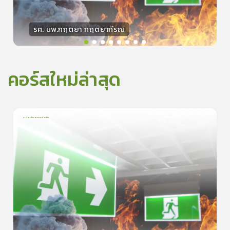
รศ. นพ.กฤตยา กฤตยากีรณ
วิทยากร
15
คะแนน
คอร์สใหม่ล่าสุด
การเอาตัวรอดจากอัคคีภัย
1
บทเรียน
5นาที
5.0
(
1
ลำดับ
)
0
ดูรายละเอียดเพิ่มเติม