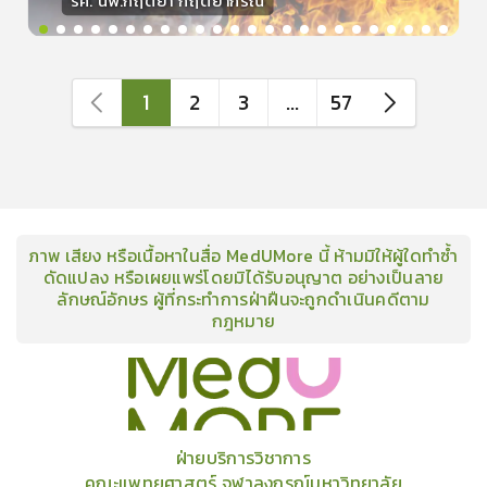
รศ. นพ.กฤตยา กฤตยากีรณ
วิทยากร
15
คะแนน
1
2
3
...
57
ภาพ เสียง หรือเนื้อหาในสื่อ MedUMore นี้ ห้ามมิให้ผู้ใดทำซ้ำ
ดัดแปลง หรือเผยแพร่โดยมิได้รับอนุญาต อย่างเป็นลาย
ลักษณ์อักษร ผู้ที่กระทำการฝ่าฝืนจะถูกดำเนินคดีตาม
กฎหมาย
คอร์ส
คลังเนื้อหาประชุมวิชาการ
ข่าวสาร
อินโฟกราฟิก
แพ็คเก็จ
เกี่ยวกับเรา
ฝ่ายบริการวิชาการ
คณะแพทยศาสตร์ จุฬาลงกรณ์มหาวิทยาลัย