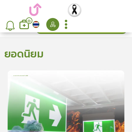
0
ค้นหา
เรียงลำดับ
ยอดนิยม
การเอาตัวรอดจากอัคคีภัย
1
บทเรียน
5นาที
5.0
(
1
ลำดับ
)
5
ดูรายละเอียดเพิ่มเติม