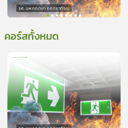
รศ. นพ.กฤตยา กฤตยากีรณ
วิทยากร
15
คะแนน
คอร์สทั้งหมด
การเอาตัวรอดจากอัคคีภัย
1
บทเรียน
5นาที
5.0
(
1
ลำดับ
)
0
ดูรายละเอียดเพิ่มเติม