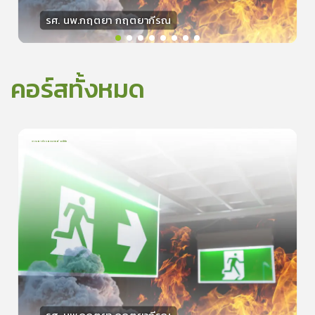
รศ. นพ.กฤตยา กฤตยากีรณ
วิทยากร
15
คะแนน
คอร์สทั้งหมด
การเอาตัวรอดจากอัคคีภัย
1
บทเรียน
5นาที
5.0
(
1
ลำดับ
)
0
ดูรายละเอียดเพิ่มเติม