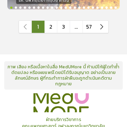
รศ. นพ.กฤตยา กฤตยากีรณ
วิทยากร
15
คะแนน
1
2
3
...
57
ภาพ เสียง หรือเนื้อหาในสื่อ MedUMore นี้ ห้ามมิให้ผู้ใดทำซ้ำ
ดัดแปลง หรือเผยแพร่โดยมิได้รับอนุญาต อย่างเป็นลาย
ลักษณ์อักษร ผู้ที่กระทำการฝ่าฝืนจะถูกดำเนินคดีตาม
กฎหมาย
คอร์ส
คลังเนื้อหาประชุมวิชาการ
ข่าวสาร
อินโฟกราฟิก
แพ็คเก็จ
เกี่ยวกับเรา
ฝ่ายบริการวิชาการ
คณะแพทยศาสตร์ จุฬาลงกรณ์มหาวิทยาลัย