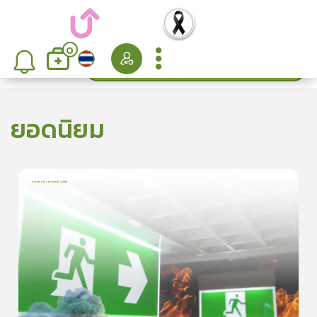
0
ค้นหา
เรียงลำดับ
ยอดนิยม
การเอาตัวรอดจากอัคคีภัย
1
บทเรียน
5นาที
5.0
(
1
ลำดับ
)
5
ดูรายละเอียดเพิ่มเติม