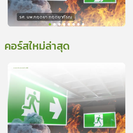
รศ. นพ.กฤตยา กฤตยากีรณ
วิทยากร
15
คะแนน
คอร์สใหม่ล่าสุด
การเอาตัวรอดจากอัคคีภัย
1
บทเรียน
5นาที
5.0
(
1
ลำดับ
)
0
ดูรายละเอียดเพิ่มเติม