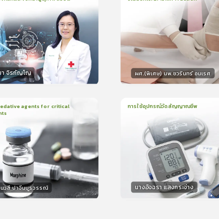
น
21นาที
2
บทเรียน
13นาที
ใบรับรอง
ใบรั
ck
0.0
(
0
ลำดับ
)
0.0
(
0
ลำดับ
)
มา จิรกัญโญ
ผศ.(พิเศษ) นพ.ชวรินทร์ อมเรศ
กร
วิทยากร
15
คะแนน
15
คะแน
ative agents for critical
การใช้อุปกรณ์วัดสัญญาณชีพ
nts
ยน
41นาที
1
บทเรียน
14นาที
ใบรับรอง
ใบรั
0.0
(
0
ลำดับ
)
0.0
(
0
ลำดับ
)
นางอัจฉรา แสงกระจ่าง
นวสี ปาจีนบูรวรรณ์
กร
วิทยากร
30
คะแนน
15
คะแน