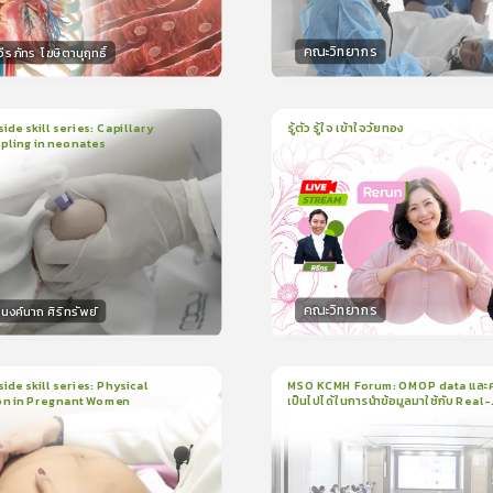
คณะวิทยากร
ีรภัทร โฆษิตานุฤทธิ์
กร
วิทยากร
50
คะแนน
50
คะแน
ide skill series: Capillary
รู้ตัว รู้ใจ เข้าใจวัยทอง
pling in neonates
1
บทเรียน
1ชั่วโมง:3นาที
น
5นาที
ใบรับรอง
ใบรับรอง
0.0
(
0
ลำดับ
)
0.0
(
0
ลำดับ
)
คณะวิทยากร
งค์นาถ ศิริทรัพย์
กร
วิทยากร
15
คะแนน
50
คะแน
ide skill series: Physical
MSO KCMH Forum: OMOP data และ
on in Pregnant Women
เป็นไปได้ในการนำข้อมูลมาใช้กับ Real-
น
7นาที
1
บทเรียน
1ชั่วโมง:1นาที
world research
199
ง
ใบรับรอง
3.5
(
1
ลำดับ
)
0.0
(
0
ลำดับ
)