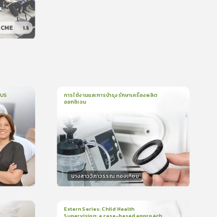
CME
1.5
น
CUS
การใช้งานและการบำรุงรักษาเครื่องผลิต
ออกซิเจน
1
บทเรียน
5นาที
บรอง
ใบรับรอง
0.0
(
0
ลำดับ
)
นางสาววิภาวรรณ ทองเทียม
วิทยากร
น
15
คะแนน
Extern Series: Child Health
Supervision: a case-based approach