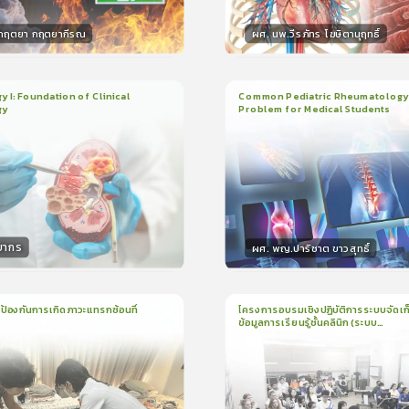
.กฤตยา กฤตยากีรณ
ผศ. นพ.วีรภัทร โฆษิตานุฤทธิ์
กร
วิทยากร
15
คะแนน
50
คะแน
 I: Foundation of Clinical
Common Pediatric Rheumatology
gy
Problem for Medical Students
ยน
2ชั่วโมง:14นาที
3
บทเรียน
1ชั่วโมง:29นาที
ง
ใบรับรอง
5.0
(
1
ลำดับ
)
5.0
(
1
ลำดับ
)
ยากร
ผศ. พญ.ปาริชาต ขาวสุทธิ์
กร
วิทยากร
50
คะแนน
50
คะแนน
ป้องกันการเกิดภาวะแทรกซ้อนที่
โครงการอบรมเชิงปฏิบัติการระบบจัดเก
ข้อมูลการเรียนรู้ชั้นคลินิก (ระบบ
1
บทเรียน
1ชั่วโมง:44นาที
น
16นาที
ใบรับรอง
Assessment for Learning Platfor
ALPs) ปีการศึกษา 2569
ใบรับรอง
5.0
(
1
ลำดับ
)
5.0
(
1
ลำดับ
)