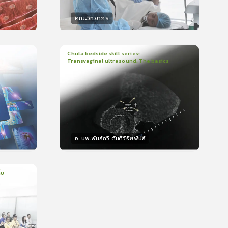
คณะวิทยากร
วิทยากร
น
50
คะแนน
Chula bedside skill series:
Transvaginal ultrasound: The basics
1
บทเรียน
23นาที
ใบรับรอง
399
5.0
(
1
ลำดับ
)
อ. นพ.พันธ์กวี ตันติวิริยพันธ์
วิทยากร
15
คะแนน
็บ
ms