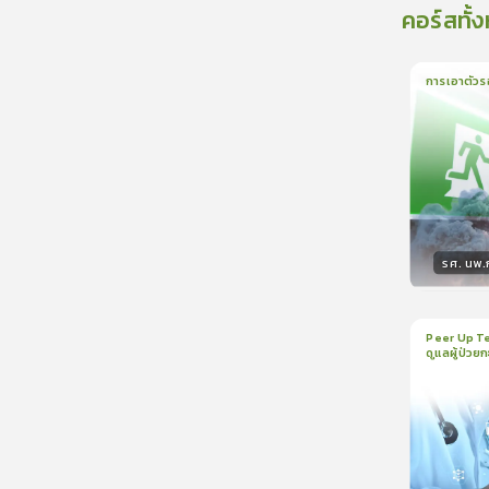
คอร์สทั้
การเอาตัวร
1
บทเรีย
รศ. นพ
วิทยา
Peer Up Te
ดูแลผู้ป่วย
1
บทเรีย
CranioTra