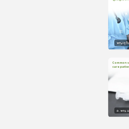
1
บทเรีย
CranioTra
พญ.ชุติ
วิทยา
Common sed
care patie
2
บทเรี
อ. พญ.ม
วิทยา