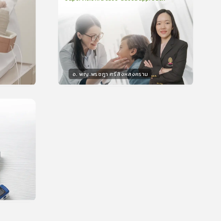
2
บทเรียน
48นาที
บรอง
ใบรับรอง
0.0
(
0
ลำดับ
)
อ. พญ.พรชฎา ศรีสิงหสงคราม
วิทยากร
น
30
คะแนน
บรอง
น