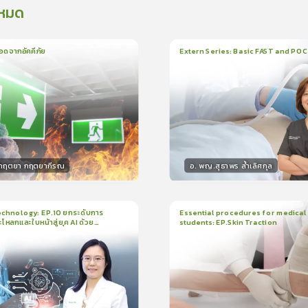
งหมด
อดจากอัคคีภัย
Extern Series: Basic FAST and PO
น
5นาที
1
บทเรียน
33นาที
ใบรั
5.0
(
1
ลำดับ
)
0.0
(
0
ลำดับ
)
.กฤตยา กฤตยากีรณ
อ. พญ.สุธาพร ล้ำเลิศกุล
กร
วิทยากร
15
คะแนน
30
คะแน
chnology: EP.10 ยกระดับการ
Essential procedures for medical
กะโหลกและใบหน้าสู่ยุค AI ด้วย
students: EP.Skin Traction
น
21นาที
2
บทเรียน
13นาที
ใบรับรอง
ใบรั
ck
0.0
(
0
ลำดับ
)
0.0
(
0
ลำดับ
)