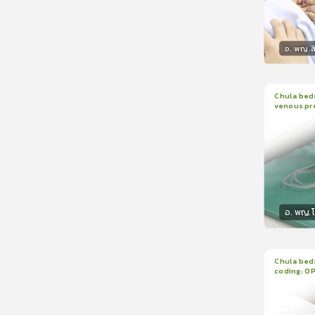
อ. พญ.ส
วิทยา
Chula beds
venous pr
1
บทเรีย
manomete
อ. พญ.
วิทยา
Chula beds
coding: O
1
บทเรีย
ใบรับรอ