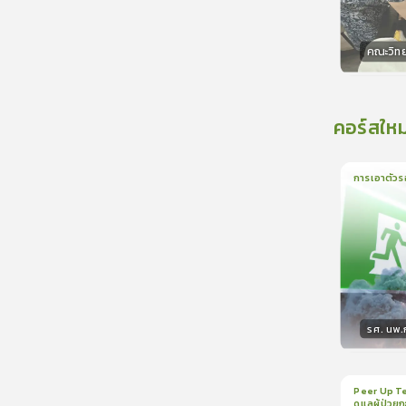
คณะวิท
วิทยา
คอร์สใหม
การเอาตัวร
1
บทเรีย
รศ. นพ
วิทยา
Peer Up Te
ดูแลผู้ป่วย