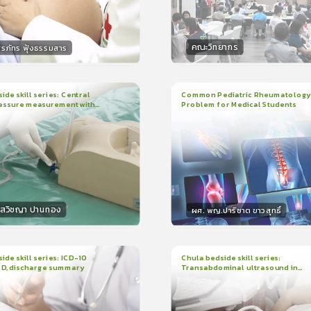
คณะวิทยากร
ิรภัทร ฟุ้งธรรมสาร
กร
วิทยากร
15
คะแนน
50
คะแน
ide skill series: Central
Common Pediatric Rheumatology
essure measurement with
Problem for Medical Students
3
บทเรียน
1ชั่วโมง:29นาที
น
7นาที
ใบรับรอง
r/ruler
ใบรับรอง
0.0
(
0
ลำดับ
)
5.0
(
1
ลำดับ
)
โสวิชญา ปานทอง
ผศ. พญ.ปาริชาต ขาวสุทธิ์
กร
วิทยากร
15
คะแนน
50
คะแนน
ide skill series: ICD-10
Chula bedside skill series:
PD, discharge summary
Transabdominal ultrasound in
น
30นาที
2
บทเรียน
45นาที
pregnant women
ง
ใบรับรอง
0.0
(
0
ลำดับ
)
0.0
(
0
ลำดับ
)