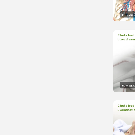
ผศ. นพ.ว
วิทยา
Chula beds
blood sam
1
บทเรีย
อ. พญ.อน
วิทยา
Chula beds
Examinati
1
บทเรีย
ใบรับรอ