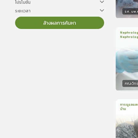
โปรโมชั่น
ระยะเวลา
รศ. นพ
ล้างผลการค้นหา
วิทยา
Nephrology
Nephrolo
3
บทเรี
ใบรับรอ
คณะวิท
วิทยา
การดูแลและ
บ้าน
1
บทเรีย