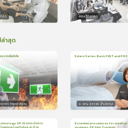
ยากร
คณะวิทยากร
กร
วิทยากร
15
คะแนน
50
คะแน
่ล่าสุด
อดจากอัคคีภัย
Extern Series: Basic FAST and PO
น
5นาที
1
บทเรียน
33นาที
ใบรั
5.0
(
1
ลำดับ
)
0.0
(
0
ลำดับ
)
.กฤตยา กฤตยากีรณ
อ. พญ.สุธาพร ล้ำเลิศกุล
กร
วิทยากร
15
คะแนน
30
คะแน
chnology: EP.10 ยกระดับการ
Essential procedures for medical
กะโหลกและใบหน้าสู่ยุค AI ด้วย
students: EP.Skin Traction