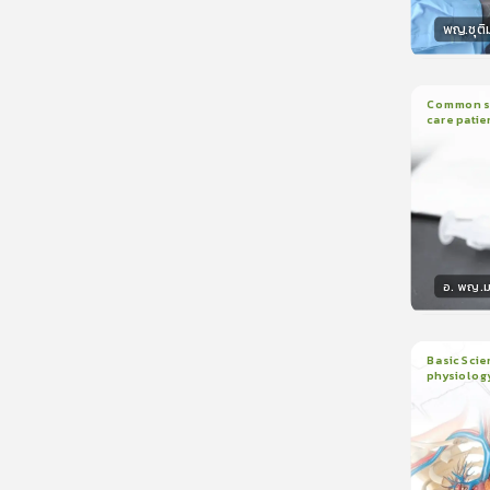
พญ.ชุติ
วิทยา
Common sed
care patie
2
บทเรี
อ. พญ.ม
วิทยา
Basic Scie
physiolog
6
บทเรี
ใบรับรอ