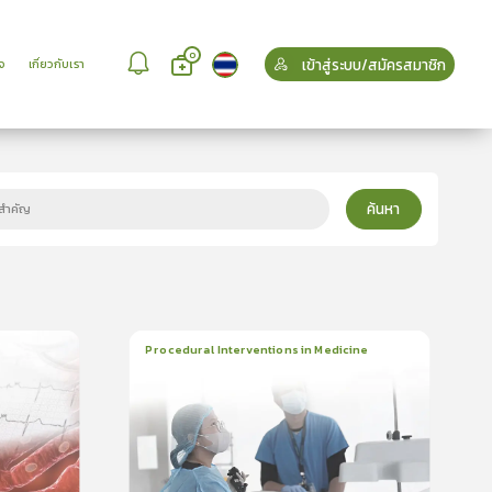
0
เข้าสู่ระบบ/สมัครสมาชิก
จ
เกี่ยวกับเรา
ค้นหา
Procedural Interventions in Medicine
22
บทเรียน
6ชั่วโมง:52นาที
ใบรับรอง
5.0
(
1
ลำดับ
)