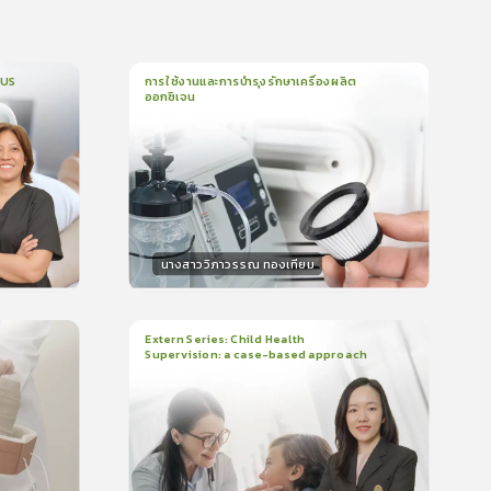
CUS
การใช้งานและการบำรุงรักษาเครื่องผลิต
ออกซิเจน
1
บทเรียน
5นาที
บรอง
ใบรับรอง
0.0
(
0
ลำดับ
)
นางสาววิภาวรรณ ทองเทียม
วิทยากร
น
15
คะแนน
Extern Series: Child Health
Supervision: a case-based approach
2
บทเรียน
48นาที
บรอง
ใบรับรอง
0.0
(
0
ลำดับ
)