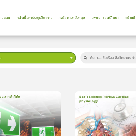
ยทอดสด
คลังเนื้อหาประชุมวิชาการ
คอร์สภาษาอังกฤษ
แพทยศาสตร์ศึกษา
แพ็คเก็
บ
ม
อดจากอัคคีภัย
Basic Science Review: Cardiac
physiology
น
5นาที
6
บทเรียน
3ชั่วโมง:25นาที
ใบรับรอง
5.0
(
1
ลำดับ
)
5.0
(
2
ลำดับ
)