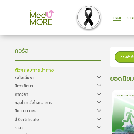
คอร์ส
ถ่า
คอร์ส
เรียงลำดั
ตัวกรองการนำทาง
ยอดนิย
ระดับเนื้อหา
ปีการศึกษา
ภาควิชา
การเอาตัวร
กลุ่มโรค ชื่อโรค อาการ
1
บทเรีย
มีคะแนน CME
มี Certificate
ราคา