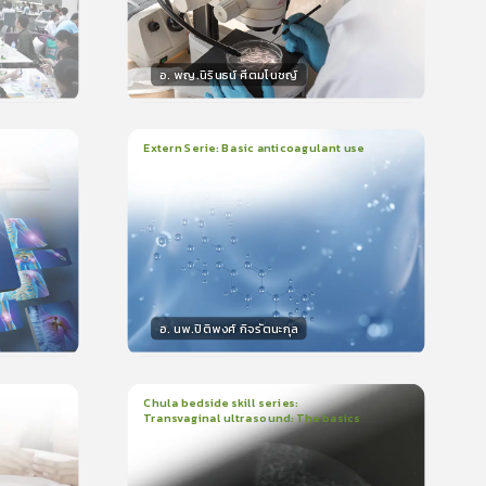
อ. พญ.นิรินธน์ ศีตมโนชญ์
วิทยากร
น
15
คะแนน
Extern Serie: Basic anticoagulant use
1
บทเรียน
26นาที
ใบรับรอง
399
0.0
(
0
ลำดับ
)
อ. นพ.ปิติพงศ์ กิจรัตนะกุล
วิทยากร
15
คะแนน
Chula bedside skill series:
Transvaginal ultrasound: The basics
1
บทเรียน
23นาที
ใบรับรอง
5.0
(
1
ลำดับ
)