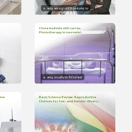
อ. พญ.พรชฎา ศรีสิงหสงคราม
วิทยากร
น
30
คะแนน
Chula bedside skill series:
Phototherapy in neonatal
1
บทเรียน
7นาที
บรอง
ใบรับรอง
hyperbilirubinemia
0.0
(
0
ลำดับ
)
อ. พญ.อนงค์นาถ ศิริทรัพย์
วิทยากร
น
15
คะแนน
ine
Basic Science Review: Reproductive
Choices for Sex- and Gender-Diverse
3
บทเรียน
1ชั่วโมง:29นาที
People
ใบรับรอง
0.0
(
0
ลำดับ
)