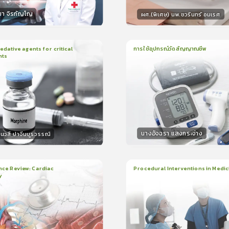
มา จิรกัญโญ
ผศ.(พิเศษ) นพ.ชวรินทร์ อมเรศ
กร
วิทยากร
15
คะแนน
15
คะแน
ative agents for critical
การใช้อุปกรณ์วัดสัญญาณชีพ
nts
ยน
41นาที
1
บทเรียน
14นาที
ใบรับรอง
ใบรั
0.0
(
0
ลำดับ
)
0.0
(
0
ลำดับ
)
นางอัจฉรา แสงกระจ่าง
นวสี ปาจีนบูรวรรณ์
กร
วิทยากร
30
คะแนน
15
คะแน
nce Review: Cardiac
Procedural Interventions in Medic
y
ยน
3ชั่วโมง:25นาที
22
บทเรียน
6ชั่วโมง:52นาที
ง
ใบรับรอง
5.0
(
2
ลำดับ
)
5.0
(
1
ลำดับ
)