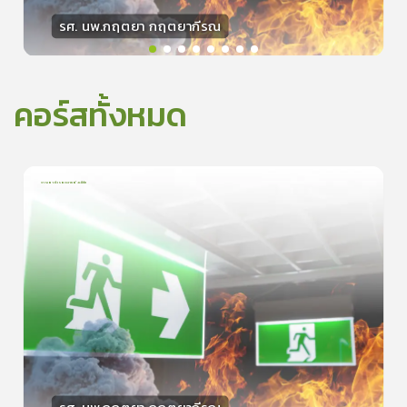
รศ. นพ.กฤตยา กฤตยากีรณ
วิทยากร
15
คะแนน
คอร์สทั้งหมด
การเอาตัวรอดจากอัคคีภัย
1
บทเรียน
5นาที
5.0
(
1
ลำดับ
)
0
ดูรายละเอียดเพิ่มเติม