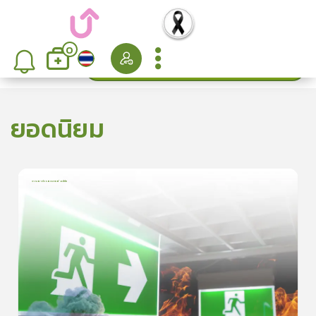
0
ค้นหา
เรียงลำดับ
ยอดนิยม
การเอาตัวรอดจากอัคคีภัย
1
บทเรียน
5นาที
5.0
(
1
ลำดับ
)
5
ดูรายละเอียดเพิ่มเติม