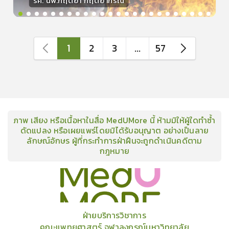
รศ. นพ.กฤตยา กฤตยากีรณ
วิทยากร
15
คะแนน
1
2
3
...
57
ภาพ เสียง หรือเนื้อหาในสื่อ MedUMore นี้ ห้ามมิให้ผู้ใดทำซ้ำ
ดัดแปลง หรือเผยแพร่โดยมิได้รับอนุญาต อย่างเป็นลาย
ลักษณ์อักษร ผู้ที่กระทำการฝ่าฝืนจะถูกดำเนินคดีตาม
กฎหมาย
คอร์ส
คลังเนื้อหาประชุมวิชาการ
ข่าวสาร
อินโฟกราฟิก
แพ็คเก็จ
เกี่ยวกับเรา
ฝ่ายบริการวิชาการ
คณะแพทยศาสตร์ จุฬาลงกรณ์มหาวิทยาลัย