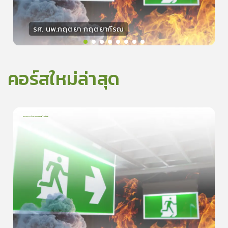
รศ. นพ.กฤตยา กฤตยากีรณ
วิทยากร
15
คะแนน
คอร์สใหม่ล่าสุด
การเอาตัวรอดจากอัคคีภัย
1
บทเรียน
5นาที
5.0
(
1
ลำดับ
)
0
ดูรายละเอียดเพิ่มเติม