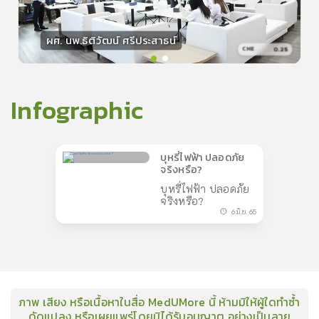
ผศ. นพ.ธิติวัฒน์ ศรีประสาธน์
0.25
CME
วิทยากร
15
คะแนน
Infographic
บุหรี่ไฟฟ้า ปลอดภัย
จริงหรือ?
บุหรี่ไฟฟ้า ปลอดภัย
จริงหรือ?
6 มิ.ย. 65
ภาพ เสียง หรือเนื้อหาในสื่อ MedUMore นี้ ห้ามมิให้ผู้ใดทำซ้ำ
ดัดแปลง หรือเผยแพร่โดยมิได้รับอนุญาต อย่างเป็นลาย