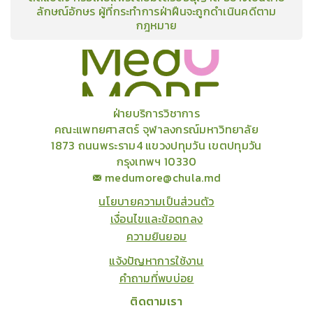
ลักษณ์อักษร ผู้ที่กระทำการฝ่าฝืนจะถูกดำเนินคดีตาม
กฎหมาย
คอร์ส
คลังเนื้อหาประชุมวิชาการ
ข่าวสาร
อินโฟกราฟิก
แพ็คเก็จ
เกี่ยวกับเรา
ฝ่ายบริการวิชาการ
คณะแพทยศาสตร์ จุฬาลงกรณ์มหาวิทยาลัย
1873 ถนนพระราม4 แขวงปทุมวัน เขตปทุมวัน
กรุงเทพฯ 10330
medumore@chula.md
นโยบายความเป็นส่วนตัว
เงื่อนไขและข้อตกลง
ความยินยอม
แจ้งปัญหาการใช้งาน
คำถามที่พบบ่อย
ติดตามเรา