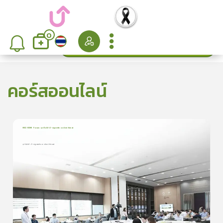
0
ค้นหา
เรียงลำดับ
คอร์สออนไลน์
MSO KCMH Forum: บุหรี่ไฟฟ้า E-cigarette a silent threat
1
บทเรียน
22นาที
ใบประกาศนียบัตร
บุหรี่ไฟฟ้า E-cigarette a silent threat
บุหรี่ไฟฟ้า E-cigarette a silent threat
0.0
(
0
ลำดับ
)
ดูรายละเอียดเพิ่มเติม