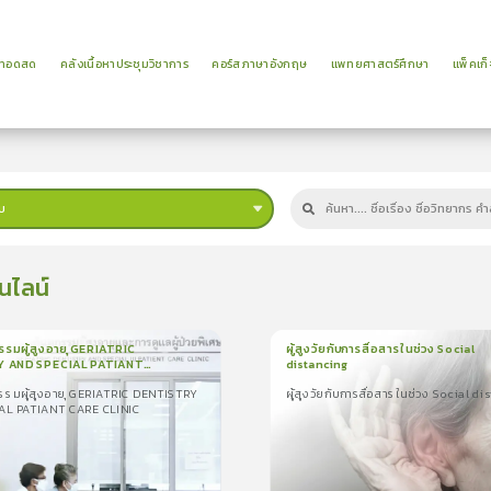
ยทอดสด
คลังเนื้อหาประชุมวิชาการ
คอร์สภาษาอังกฤษ
แพทยศาสตร์ศึกษา
แพ็คเก็
บ
นไลน์
กรรมผู้สูงอายุ GERIATRIC
ผู้สูงวัยกับการสื่อสารในช่วง Social
Y AND SPECIAL PATIANT
distancing
น
7นาที
1
บทเรียน
12นาที
IC
กรรมผู้สูงอายุ GERIATRIC DENTISTRY
ผู้สูงวัยกับการสื่อสารในช่วง Social d
รมผู้สูงอายุ GERIATRIC
ผู้สูงวัยกับการสื่อสารในช่วง Social dista
AL PATIANT CARE CLINIC
AND SPECIAL PATIANT CARE
5.0
(
2
ลำดับ
)
5.0
(
1
ลำดับ
)