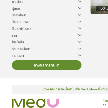
ภาควิชา
ผู้สอน
คณะวิท
ปีการศึกษา
วิทยา
มีคะแนน CME
มี Certificate
ราคา
โปรโมชั่น
ลักษณะเนื้อหา
ระยะเวลา
ล้างผลการค้นหา
ภาพ เสียง หรือเนื้อหาในสื่อ MedUMore นี้ ห้าม
คอร์ส
คลังเนื้อหาประชุมวิชาการ
ข่าวสาร
อินโฟกราฟิก
แพ็คเก็จ
เกี่ยวกับเรา
ฝ่า
คณะ