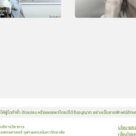
ยากร
กร
15
คะแนน
15
คะแน
มิให้ผู้ใดทำซ้ำ ดัดแปลง หรือเผยแพร่โดยมิได้รับอนุญาต อย่างเป็นลายลักษณ์อัก
ยบริการวิชาการ
นโยบายคว
แพทยศาสตร์ จุฬาลงกรณ์มหาวิทยาลัย
เงื่อนไขแ