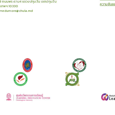
3 ถนนพระราม4 แขวงปทุมวัน เขตปทุมวัน
ความยินย
งเทพฯ 10330
medumore@chula.md