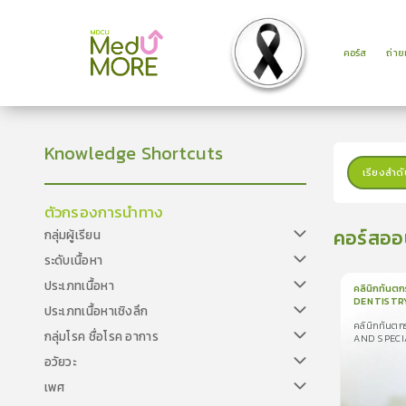
คอร์ส
ถ่า
Knowledge Shortcuts
เรียงลำดั
ตัวกรองการนำทาง
คอร์สออ
กลุ่มผู้เรียน
ระดับเนื้อหา
ประเภทเนื้อหา
คลินิกทันต
DENTISTR
ประเภทเนื้อหาเชิงลึก
1
บทเรีย
CARE CLIN
คลินิกทันต
คลินิกทันตกร
กลุ่มโรค ชื่อโรค อาการ
AND SPECI
DENTISTRY 
อวัยวะ
CLINIC
เพศ