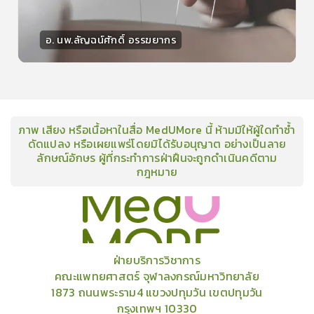
อ. นพ.ลัญฉน์ศักดิ์ อรรฆยากร
วิทยากร
15
คะแนน
ภาพ เสียง หรือเนื้อหาในสื่อ MedUMore นี้ ห้ามมิให้ผู้ใดทำซ้ำ
ดัดแปลง หรือเผยแพร่โดยมิได้รับอนุญาต อย่างเป็นลาย
ลักษณ์อักษร ผู้ที่กระทำการฝ่าฝืนจะถูกดำเนินคดีตาม
กฎหมาย
คอร์ส
คลังเนื้อหาประชุมวิชาการ
ข่าวสาร
อินโฟกราฟิก
แพ็คเก็จ
เกี่ยวกับเรา
ฝ่ายบริการวิชาการ
คณะแพทยศาสตร์ จุฬาลงกรณ์มหาวิทยาลัย
1873 ถนนพระราม4 แขวงปทุมวัน เขตปทุมวัน
กรุงเทพฯ 10330