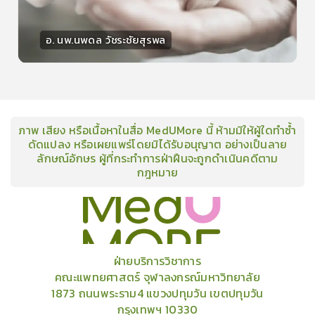
อ. นพ.นพดล วัชระชัยสุรพล
วิทยากร
15
คะแนน
ภาพ เสียง หรือเนื้อหาในสื่อ MedUMore นี้ ห้ามมิให้ผู้ใดทำซ้ำ
ดัดแปลง หรือเผยแพร่โดยมิได้รับอนุญาต อย่างเป็นลาย
ลักษณ์อักษร ผู้ที่กระทำการฝ่าฝืนจะถูกดำเนินคดีตาม
กฎหมาย
คอร์ส
คลังเนื้อหาประชุมวิชาการ
ข่าวสาร
อินโฟกราฟิก
แพ็คเก็จ
เกี่ยวกับเรา
ฝ่ายบริการวิชาการ
คณะแพทยศาสตร์ จุฬาลงกรณ์มหาวิทยาลัย
1873 ถนนพระราม4 แขวงปทุมวัน เขตปทุมวัน
กรุงเทพฯ 10330