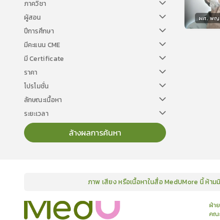
ภาควิชา
ผู้สอน
ผศ. พญ.ค
ปีการศึกษา
วิทยา
มีคะแนน CME
มี Certificate
ราคา
โปรโมชั่น
ลักษณะเนื้อหา
ระยะเวลา
ล้างผลการค้นหา
ภาพ เสียง หรือเนื้อหาในสื่อ MedUMore นี้ ห้าม
คอร์ส
คลังเนื้อหาประชุมวิชาการ
ข่าวสาร
อินโฟกราฟิก
แพ็คเก็จ
เกี่ยวกับเรา
ฝ่า
คณะ