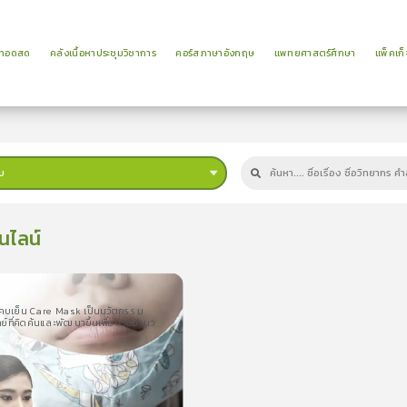
ยทอดสด
คลังเนื้อหาประชุมวิชาการ
คอร์สภาษาอังกฤษ
แพทยศาสตร์ศึกษา
แพ็คเก็
บ
นไลน์
คบเย็น Care Mask เป็นนวัตกรรม
น
5นาที
ที่คิดค้นและพัฒนาขึ้นเพื่อช่วยอำนวย
บเย็น Care Mask เป็นนวัตกรรม
้แก่ผู้ป่วย
่คิดค้นและพัฒนาขึ้นเพื่อช่วย ...
0.0
(
0
ลำดับ
)