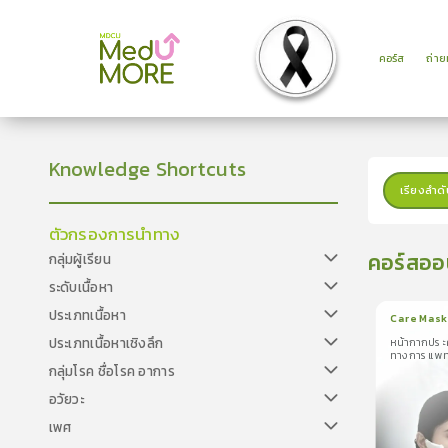
คอร์ส
ถ่า
Knowledge Shortcuts
เรียงลำดั
ตัวกรองการนำทาง
คอร์สออ
กลุ่มผู้เรียน
ระดับเนื้อหา
ประเภทเนื้อหา
Care Mask
ประเภทเนื้อหาเชิงลึก
หน้ากากประ
1
บทเรีย
ทางการแพทย์
หน้ากากประค
กลุ่มโรค ชื่อโรค อาการ
ความสะดวกให
ทางการแพทย์ที
อวัยวะ
เพศ