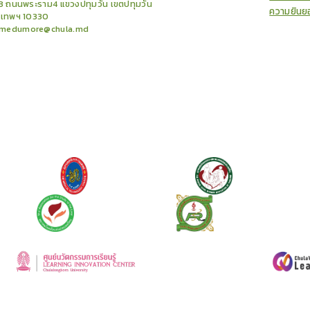
3 ถนนพระราม4 แขวงปทุมวัน เขตปทุมวัน
ความยินย
งเทพฯ 10330
medumore@chula.md