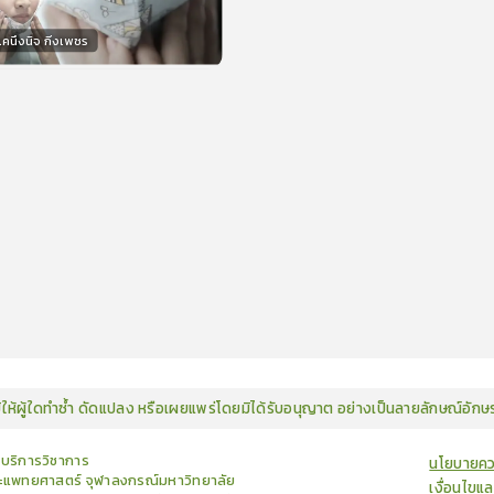
นึงนิจ กิ่งเพชร
กร
15
คะแนน
มิให้ผู้ใดทำซ้ำ ดัดแปลง หรือเผยแพร่โดยมิได้รับอนุญาต อย่างเป็นลายลักษณ์อัก
ยบริการวิชาการ
นโยบายคว
แพทยศาสตร์ จุฬาลงกรณ์มหาวิทยาลัย
เงื่อนไขแ