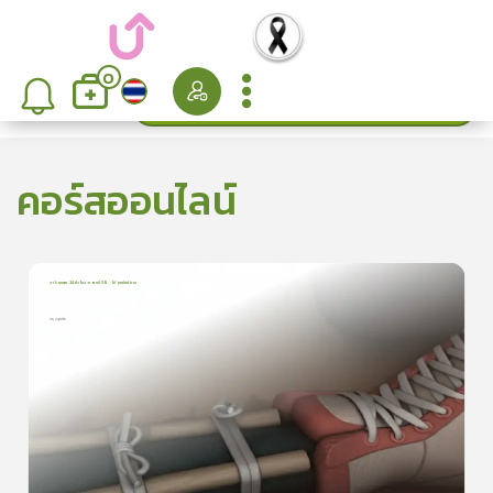
0
ค้นหา
เรียงลำดับ
คอร์สออนไลน์
การ์ตูนสุข 24 ชั่วโมง ตอนที่ 36 : ให้ทุกข์แก่ท่าน
1
บทเรียน
9นาที
กระดูกหัก
กระดูกหัก
0.0
(
0
ลำดับ
)
ดูรายละเอียดเพิ่มเติม