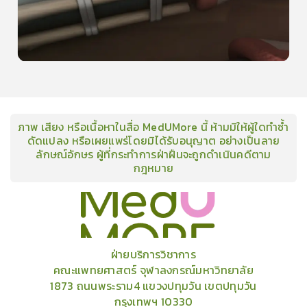
15
คะแนน
ภาพ เสียง หรือเนื้อหาในสื่อ MedUMore นี้ ห้ามมิให้ผู้ใดทำซ้ำ
ดัดแปลง หรือเผยแพร่โดยมิได้รับอนุญาต อย่างเป็นลาย
ลักษณ์อักษร ผู้ที่กระทำการฝ่าฝืนจะถูกดำเนินคดีตาม
กฎหมาย
คอร์ส
คลังเนื้อหาประชุมวิชาการ
ข่าวสาร
อินโฟกราฟิก
แพ็คเก็จ
เกี่ยวกับเรา
ฝ่ายบริการวิชาการ
คณะแพทยศาสตร์ จุฬาลงกรณ์มหาวิทยาลัย
1873 ถนนพระราม4 แขวงปทุมวัน เขตปทุมวัน
กรุงเทพฯ 10330